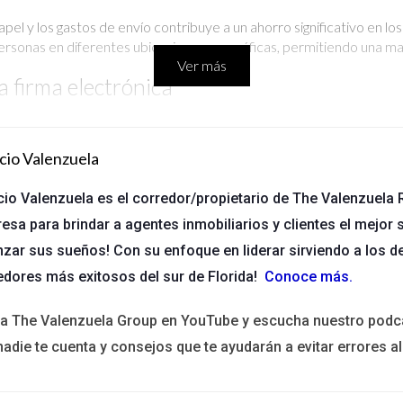
pel y los gastos de envío contribuye a un ahorro significativo en lo
 personas en diferentes ubicaciones geográficas, permitiendo una m
Ver más
 firma electrónica
nes inmobiliarias es bastante accesible. A continuación, se describ
cio Valenzuela
Existen diversas opciones en el mercado, como DocuSign, HelloSig
cio Valenzuela es el corredor/propietario de The Valenzuela R
vas legales y de seguridad pertinentes.
esa para brindar a agentes inmobiliarios y clientes el mejor s
orma, proceder a crear una cuenta, lo cual generalmente implica pro
nzar sus sueños! Con su enfoque en liderar sirviendo a los d
quieren una firma deben ser cargados en la plataforma. Es impo
edores más exitosos del sur de Florida!
Conoce más
.
eados.
onalidades de la plataforma, se puede enviar una invitación a los fi
ita The Valenzuela Group en YouTube y escucha nuestro podc
irmantes hayan completado el proceso, se puede verificar la validez
nadie te cuenta y consejos que te ayudarán a evitar errores al
irma electrónica