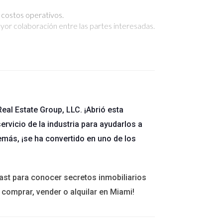
s costos operativos.
ayor colaboración entre las partes interesadas.
en los pasos que se deben seguir para
n y Adobe Sign, entre otras. Es fundamental
eal Estate Group, LLC. ¡Abrió esta
ervicio de la industria para ayudarlos a
porcionar información básica y verificar la
emás, ¡se ha convertido en uno de los
rtante asegurarse de que todos los documentos
rmantes para que accedan al documento y lo firmen.
ast para conocer secretos inmobiliarios
 de las firmas electrónicas y obtener copias del
 comprar, vender o alquilar en Miami!