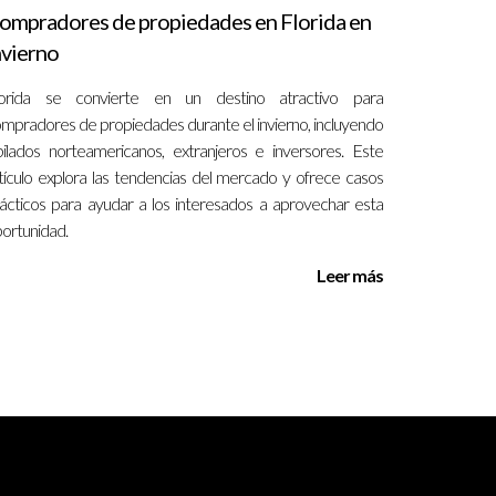
ocales que la rigen. En muchos países, como Estados
ompradores de propiedades en Florida en
requisitos. Es esencial asegurarse de que:
nvierno
lorida se convierte en un destino atractivo para
as de protección de datos.
mpradores de propiedades durante el invierno, incluyendo
nsacciones de alto valor.
bilados norteamericanos, extranjeros e inversores. Este
tículo explora las tendencias del mercado y ofrece casos
ácticos para ayudar a los interesados a aprovechar esta
ortunidad.
ienta fundamental para cualquier profesional del
io superior para los clientes. En un entorno en
Leer más
mpetitiva. Al final, la clave está en abrazar la
elaciones significativas y lograr transacciones