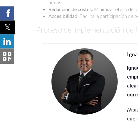
firmas.
Reducción de costos:
Minimizar el uso de pa
Accesibilidad:
Facilita la participación de
Proceso de implementación de la
El proceso de firma electrónica en las transaccio
implementarla eficazmente:
Igna
Elegir una plataforma de firma electrónica:
Igna
seleccionar una que cumpla con las normati
empr
Crear una cuenta:
Una vez elegida la plataf
identidad.
alca
Cargar documentos:
Los documentos que re
corr
estén completos y correctamente format
Invitar a los firmantes:
Utilizando las funci
¡Vis
Confirmar la firma:
Una vez que todos los f
documento firmado.
que 
Casos de éxito en el uso de la f