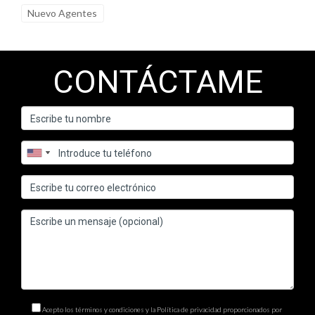
electrónica utilizado, es posible revocar una firma dentro de
Nuevo Agentes
ciertos plazos establecidos.
¿Cómo puedo empezar a usar firmas
CONTÁCTAME
electrónicas?
Puedes comenzar registrándote en una plataforma confiable
de firmas electrónicas. Muchas ofrecen pruebas gratuitas
para que puedas familiarizarte con el proceso antes de
comprometerte. Recuerda siempre consultar con un experto
como Ignacio Valenzuela para obtener orientación específica
sobre tu situación particular.
Acepto los términos y condiciones y la Política de privacidad proporcionados por