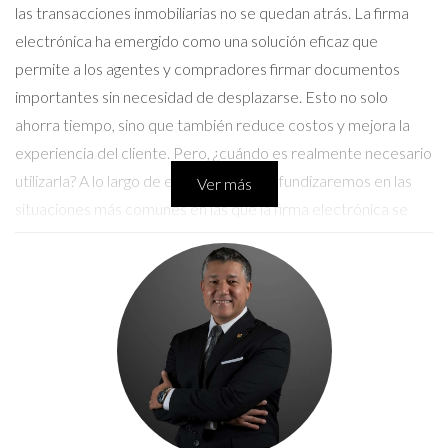
las transacciones inmobiliarias no se quedan atrás. La firma
electrónica ha emergido como una solución eficaz que
permite a los agentes y compradores firmar documentos
importantes sin necesidad de desplazarse. Esto no solo
ahorra tiempo, sino que también reduce costos y mejora la
experiencia del cliente. Pero, ¿cuándo es realmente necesario
utilizarla? A lo largo de este artículo, profundizaremos en las
Ver más
situaciones más comunes en las que la firma electrónica se
convierte en una herramienta indispensable.
Beneficios de la firma electrónica en
transacciones inmobiliarias
La adopción de la firma electrónica trae consigo múltiples
ventajas que transforman la forma en que se llevan a cabo las
transacciones. Entre los beneficios más destacados se
encuentran: