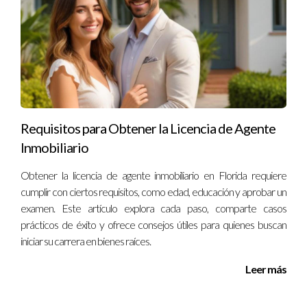
importante verificar las leyes locales.
¿Qué tipo de documentos se pueden firmar
electrónicamente?
Se pueden firmar prácticamente todos los documentos
relacionados con transacciones inmobiliarias, incluyendo
contratos de compra-venta, arrendamientos y acuerdos
Requisitos para Obtener la Licencia de Agente
financieros.
Inmobiliario
¿Qué medidas de seguridad ofrecen las firmas
Obtener la licencia de agente inmobiliario en Florida requiere
electrónicas?
cumplir con ciertos requisitos, como edad, educación y aprobar un
Las plataformas de firma electrónica utilizan cifrado avanzado
examen. Este artículo explora cada paso, comparte casos
prácticos de éxito y ofrece consejos útiles para quienes buscan
y autenticación multifactor para garantizar la seguridad y
iniciar su carrera en bienes raíces.
protección contra fraudes.
Leer más
¿Puedo revocar una firma electrónica?
Sí, dependiendo del proveedor de servicios de firma