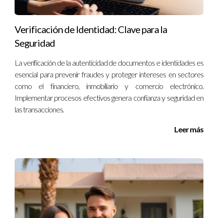
este emocionante mundo digital.
¡No esperes más! Comienza a utilizar firmas
Verificación de Identidad: Clave para la
electrónicas hoy mismo para hacer tus
Seguridad
transacciones más ágiles!
La verificación de la autenticidad de documentos e identidades es
¿Tienes dudas? Contáctame para recibir asesoría
personalizada sobre cómo implementar esta
esencial para prevenir fraudes y proteger intereses en sectores
tecnología en tu negocio.
como el financiero, inmobiliario y comercio electrónico.
Implementar procesos efectivos genera confianza y seguridad en
¡Aprovecha las ventajas del mundo digital!
las transacciones.
Conéctate conmigo y descubre más sobre cómo
mejorar tus procesos inmobiliarios.
Leer más
Preguntas Frecuentes
¿Es legal usar firmas electrónicas en contratos
inmobiliarios?
Sí, las firmas electrónicas son legales en muchos países y
tienen validez legal similar a las firmas manuscritas. Es