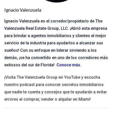
Ahorro de tiempo:
La posibilidad de firmar documentos
Ignacio Valenzuela
desde cualquier lugar y en cualquier momento elimina la
necesidad de reuniones presenciales.
Ignacio Valenzuela es el corredor/propietario de The
Seguridad:
Las firmas electrónicas están protegidas por
Valenzuela Real Estate Group, LLC. ¡Abrió esta empresa
tecnología avanzada que garantiza la autenticidad y la
integridad del documento.
para brindar a agentes inmobiliarios y clientes el mejor
Reducción de costos:
Al eliminar el papel y los gastos
servicio de la industria para ayudarlos a alcanzar sus
asociados con el envío físico de documentos, se
sueños! Con su enfoque en liderar sirviendo a los
generan ahorros significativos.
Facilidad de seguimiento:
Las plataformas digitales
demás, ¡se ha convertido en uno de los corredores más
permiten un seguimiento fácil del estado de cada
exitosos del sur de Florida!
Conoce más
.
documento firmado.
¡Visita The Valenzuela Group en YouTube y escucha
Casos prácticos de uso
nuestro podcast para conocer secretos inmobiliarios
Para ilustrar cómo la firma electrónica puede ser utilizada
que nadie te cuenta y consejos que te ayudarán a evitar
eficazmente en transacciones inmobiliarias, veamos tres
errores al comprar, vender o alquilar en Miami!
casos prácticos: