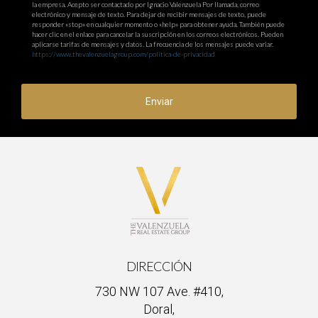
la empresa. Acepto ser contactado por Ignacio Valenzuela Por llamada, correo
electrónico y mensaje de texto. Para dejar de recibir mensajes de texto, puede
responder «stop» en cualquier momento o «help» para obtener ayuda. También puede
hacer clic en el enlace para cancelar la suscripción en los correos electrónicos. Pueden
aplicarse tarifas de mensajes y datos. La frecuencia de los mensajes puede variar.
https://www.thevalenzuelagroup.com/politica-de-privacidad
Enviar
DIRECCIÓN
730 NW 107 Ave. #410,
Doral,