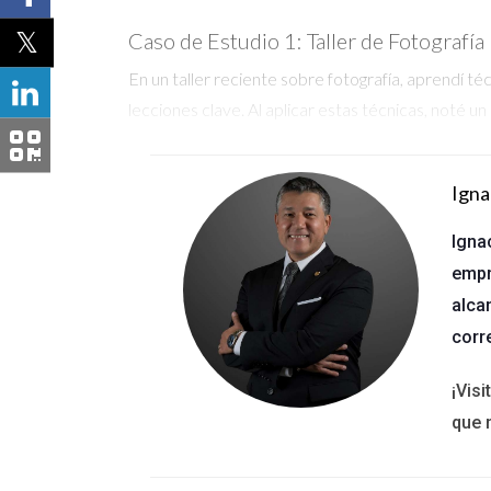
Caso de Estudio 1: Taller de Fotografía 
En un taller reciente sobre fotografía, aprendí té
lecciones clave. Al aplicar estas técnicas, noté u
Caso de Estudio 2: Redes Sociales co
Igna
Una colega utilizó Instagram para mostrar propied
consultas directas sobre propiedades específica
Igna
empr
Caso de Estudio 3: Ferias Inmobiliarias
alca
Asistir a ferias me permitió interactuar directam
corr
evento, logré captar cinco nuevos clientes potenci
¡Vis
No subestimes el poder de una buena pre
que 
Construir relaciones genuinas puede abri