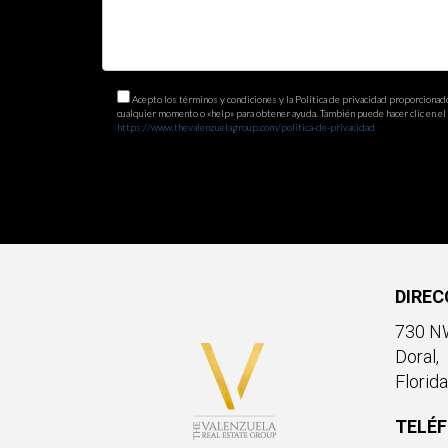
Acepto los términos y condiciones y la Política de privacidad proporcionad
cualquier momento o «help» para obtener ayuda. También puede hacer clic en el e
https://www.thevalenzuelagroup.com/politica-de-privacidad
DIREC
730 NW
Doral,
Florid
TELÉ