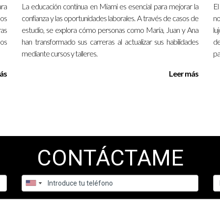
ara
La educación continua en Miami es esencial para mejorar la
El
ategias?
los
confianza y las oportunidades laborales. A través de casos de
no
ras
estudio, se explora cómo personas como María, Juan y Ana
lu
ltas recibidas y tasa de conversión para evaluar la efectividad de
sos
han transformado sus carreras al actualizar sus habilidades
de
mediante cursos y talleres.
pa
 sector inmobiliario, con años de experiencia ayudando a profesion
s preguntas específicas sobre formación en listados y captación e
ás
Leer más
CONTÁCTAME