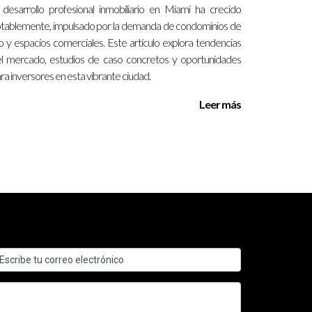
 desarrollo profesional inmobiliario en Miami ha crecido
tablemente, impulsado por la demanda de condominios de
jo y espacios comerciales. Este artículo explora tendencias
 tus métodos.
l mercado, estudios de caso concretos y oportunidades
ra inversores en esta vibrante ciudad.
ales a mejorar sus habilidades y alcanzar sus
fectiva, no dudes en contactarme al
(130) 577-
Leer más