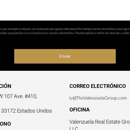
os por la empresa. Acepto ser contactado por Ignacio Valenzuela Por llamada, correo electrónico y mensaje 
nlace para cancelar la suscripción en los correos electrónicos. Pueden aplicarse tarifas de mensajes y datos
Enviar
CIÓN
CORREO ELECTRÓNICO
 107 Ave. #410,
iv@TheValenzuelaGroup.com
OFICINA
a 33172 Estados Unidos
Valenzuela Real Estate Gro
FONO
LLC