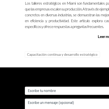
Los talleres estratégicos en Miami son fundamentales p
¿Cómo puedo medir el éxito de mis estr
que las empresas escalen su producción. A través de ejemp
concretos en diversas industrias, se demuestran las mejo
Monitorea métricas como visitas a listados, consu
en eficiencia y productividad. Este artículo explora ca
específicos y ofrece respuestas a preguntas frecuentes.
Ignacio Valenzuela es un experto reconocido en el
metas. Si deseas obtener más información o tiene
Leer m
6486
.
Capacitación continua y desarrollo estratégico