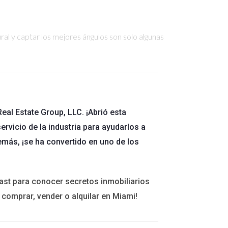
ural y captar los mejores ángulos son solo algunas
 solo atrajo seguidores, sino que también generó
eal Estate Group, LLC. ¡Abrió esta
ervicio de la industria para ayudarlos a
emás, ¡se ha convertido en uno de los
tablecí relaciones cara a cara. En mi último
ast para conocer secretos inmobiliarios
 comprar, vender o alquilar en Miami!