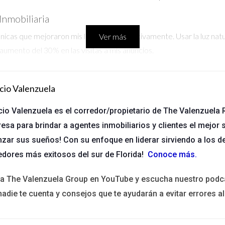
Inmobiliaria
cnicas que mejoraron mis listados significativamente. Usar la luz nat
Ver más
n aumento del 30% en las visitas a mis anuncios.
mo Herramienta de Captación
cio Valenzuela
ades. Publicaba historias diarias con recorridos virtuales. Esto no
s.
cio Valenzuela es el corredor/propietario de The Valenzuela R
esa para brindar a agentes inmobiliarios y clientes el mejor s
 Locales
nzar sus sueños! Con su enfoque en liderar sirviendo a los d
ente con compradores interesados. Ofrecí material informativo y es
edores más exitosos del sur de Florida!
Conoce más
.
ales en un solo día.
ita The Valenzuela Group en YouTube y escucha nuestro podc
sentación visual.
nadie te cuenta y consejos que te ayudarán a evitar errores al
r muchas puertas en el sector inmobiliario.