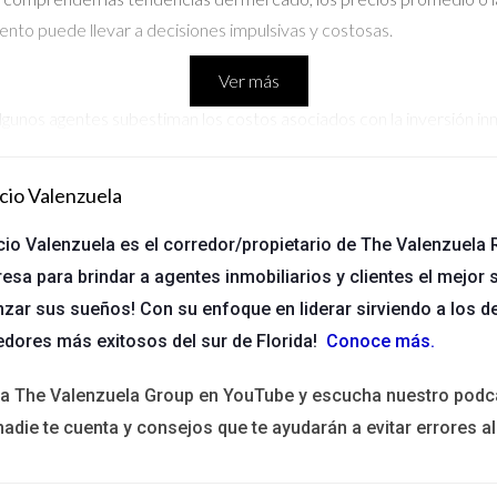
ento puede llevar a decisiones impulsivas y costosas.
Ver más
. Algunos agentes subestiman los costos asociados con la inversión 
n financiero sólido y una comprensión clara de los gastos involucra
cio Valenzuela
cio Valenzuela es el corredor/propietario de The Valenzuela R
seguir estrategias inadecuadas o anticuadas. El mercado inmobiliar
esa para brindar a agentes inmobiliarios y clientes el mejor s
. Es crucial adaptarse a las nuevas tendencias y estar dispuesto a 
nzar sus sueños! Con su enfoque en liderar sirviendo a los d
edores más exitosos del sur de Florida!
Conoce más
.
ita The Valenzuela Group en YouTube y escucha nuestro podc
nadie te cuenta y consejos que te ayudarán a evitar errores al
 mercado
ria con varios años de experiencia en ventas. Decidió invertir en u