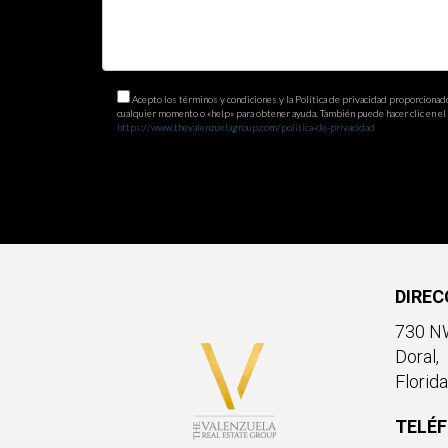
¿Cómo puedo encontrar mentores o expe
Puedes buscar grupos locales o seminarios sobre
¿Es posible invertir con poco capital?
Acepto los términos y condiciones y la Política de privacidad proporcionad
cualquier momento o «help» para obtener ayuda. También puede hacer clic en el e
https://www.thevalenzuelagroup.com/politica-de-privacidad
Sí, hay opciones como asociaciones o fondos de i
comprometerte. Recuerda que cada paso hacia ade
dudes en contactar a Ignacio Valenzuela!
DIREC
730 NW
Doral,
Florid
TELÉ