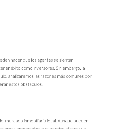
ueden hacer que los agentes se sientan
tener éxito como inversores. Sin embargo, la
ículo, analizaremos las razones más comunes por
erar estos obstáculos.
o del mercado inmobiliario local. Aunque pueden
las áreas emergentes que podrían ofrecer un