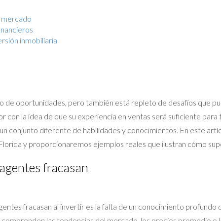
de mercado
inancieros
ersión inmobiliaria
leno de oportunidades, pero también está repleto de desafíos que p
 con la idea de que su experiencia en ventas será suficiente para 
 un conjunto diferente de habilidades y conocimientos. En este art
n Florida y proporcionaremos ejemplos reales que ilustran cómo sup
 agentes fracasan
 agentes fracasan al invertir es la falta de un conocimiento profund
 comprenden las tendencias del mercado, los precios promedio o 