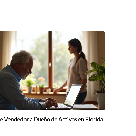
ndió por las malas que el análisis del mercado no
fluyen en el valor a largo plazo.
propiedades sin calcular adecuadamente sus
 cuenta de que sus márgenes eran mucho más
anciera y ahora comparte su conocimiento con
propiedad, dedicó meses a investigar diferentes
 primera inversión resultó ser un gran éxito, y
e Vendedor a Dueño de Activos en Florida
s y construyan riqueza a largo plazo; sin
ueden guiar a los profesionales hacia el éxito si