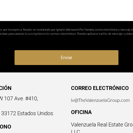
rtos en inversiones inmobiliarias?
 inversiones inmobiliarias donde puedas conocer a expertos dispu
os por la empresa. Acepto ser contactado por Ignacio Valenzuela Por llamada, correo electrónico y mensaje 
nlace para cancelar la suscripción en los correos electrónicos. Pueden aplicarse tarifas de mensajes y datos
nversión donde puedes participar con menos capital inicial; sin emb
lante cuenta; si deseas explorar más sobre inversiones inmobiliar
Enviar
CIÓN
CORREO ELECTRÓNICO
 107 Ave. #410,
iv@TheValenzuelaGroup.com
OFICINA
a 33172 Estados Unidos
Valenzuela Real Estate Gro
FONO
LLC