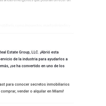
inmobiliaria, como impuestos, mantenimiento y
dos, incluso una propiedad aparentemente rentable
eal Estate Group, LLC. ¡Abrió esta
io está en constante evolución, y lo que
ervicio de la industria para ayudarlos a
aprender y ajustar las estrategias según sea
emás, ¡se ha convertido en uno de los
ast para conocer secretos inmobiliarios
 comprar, vender o alquilar en Miami!
na propiedad sin realizar un análisis exhaustivo