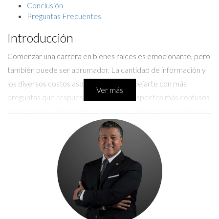
Conclusión
Preguntas Frecuentes
Introducción
Comenzar una carrera en bienes raíces es emocionante, pero
también puede ser abrumador. La cantidad de información y
los diversos costos asociados pueden dejarte con más
Ver más
preguntas que respuestas. Uno de los aspectos más confusos
son los gastos adicionales que debes cubrir, como la afiliación
a la asociación de Realtors, el acceso al MLS y el seguro de
errores y omisiones. Estos costos son esenciales para tu éxito
como agente inmobiliario, pero ¿cuándo deberías asumirlos?
En este artículo, desglosaremos cada uno de estos gastos,
brindándote claridad sobre cuándo y cómo cubrirlos.
Gastos Adicionales en Bienes Raíces