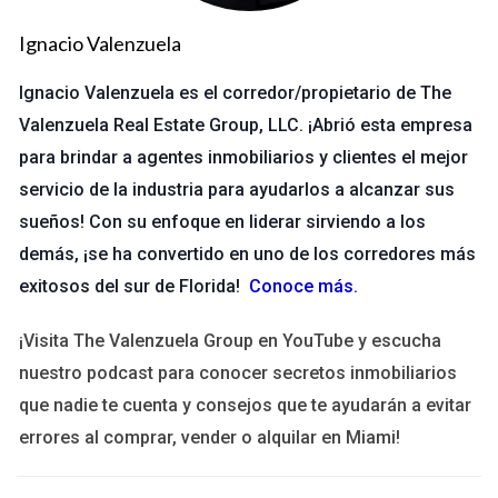
Los gastos adicionales son una parte inevitable del negocio
inmobiliario. Comprender cuándo debes cubrir estos costos
Ignacio Valenzuela
te ayudará a planificar mejor tus finanzas y evitar sorpresas
Ignacio Valenzuela es el corredor/propietario de The
desagradables. Vamos a profundizar en cada uno de estos
Valenzuela Real Estate Group, LLC. ¡Abrió esta empresa
gastos clave.
para brindar a agentes inmobiliarios y clientes el mejor
Afiliación a la Asociación de Realtors
servicio de la industria para ayudarlos a alcanzar sus
La afiliación a la asociación local de Realtors es fundamental si
sueños! Con su enfoque en liderar sirviendo a los
deseas ser parte de una comunidad profesional. Esta
demás, ¡se ha convertido en uno de los corredores más
membresía no solo te brinda acceso a recursos valiosos, sino
exitosos del sur de Florida!
Conoce más
.
que también te permite utilizar el logo de Realtor®, lo cual es
¡Visita The Valenzuela Group en YouTube y escucha
un símbolo de confianza para tus clientes. Es importante
considerar el momento adecuado para esta inversión. Si estás
nuestro podcast para conocer secretos inmobiliarios
comenzando tu carrera, puede parecer un gasto innecesario;
que nadie te cuenta y consejos que te ayudarán a evitar
sin embargo, la mayoría de los agentes exitosos coinciden en
errores al comprar, vender o alquilar en Miami!
que unirse a la asociación desde el principio puede abrir
puertas. Cita clave: