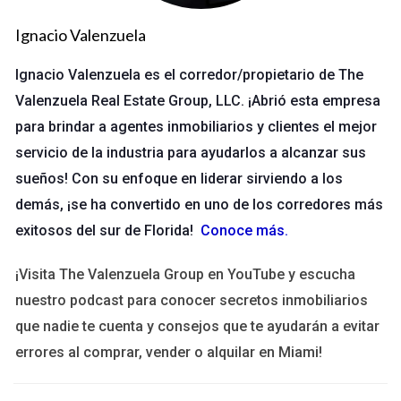
último, el análisis de datos es esencial para comprender qué
Ignacio Valenzuela
tácticas están funcionando y cuáles requieren ajustes.
Estudio de Caso: Éxito en el Marketing Digital
Ignacio Valenzuela es el corredor/propietario de The
Valenzuela Real Estate Group, LLC. ¡Abrió esta empresa
Una pequeña empresa de diseño en Miami implementó una
para brindar a agentes inmobiliarios y clientes el mejor
estrategia de SEO local y marketing de contenido, lo que
servicio de la industria para ayudarlos a alcanzar sus
resultó en un aumento del 40% en las solicitudes de
sueños! Con su enfoque en liderar sirviendo a los
presupuesto en solo tres meses. Este tipo de éxito se puede
demás, ¡se ha convertido en uno de los corredores más
replicar si se dedica el tiempo y los recursos necesarios para
exitosos del sur de Florida!
Conoce más
.
entender y aplicar tácticas digitales efectivas.
Uso de Redes Sociales
¡Visita The Valenzuela Group en YouTube y escucha
nuestro podcast para conocer secretos inmobiliarios
Las redes sociales son un terreno fértil para la generación de
que nadie te cuenta y consejos que te ayudarán a evitar
prospectos. Plataformas como Instagram, Facebook y
errores al comprar, vender o alquilar en Miami!
LinkedIn no solo facilitan la interacción con clientes
potenciales, sino que también permiten la segmentación de