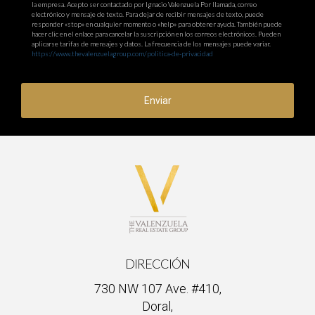
¿Qué sucede si pierdo una adenda?
la empresa. Acepto ser contactado por Ignacio Valenzuela Por llamada, correo
electrónico y mensaje de texto. Para dejar de recibir mensajes de texto, puede
Perder una adenda puede llevar a confusiones sobre los
responder «stop» en cualquier momento o «help» para obtener ayuda. También puede
hacer clic en el enlace para cancelar la suscripción en los correos electrónicos. Pueden
términos acordados y potencialmente causar disputas
aplicarse tarifas de mensajes y datos. La frecuencia de los mensajes puede variar.
https://www.thevalenzuelagroup.com/politica-de-privacidad
legales. Es recomendable tener copias digitales como
respaldo.
Enviar
¿Ignacio Valenzuela puede ayudarme con mis
contratos?
Sí, Ignacio Valenzuela ofrece asesoría especializada en gestión
documental y contratos para garantizar que tu
documentación esté siempre organizada y accesible.
DIRECCIÓN
730 NW 107 Ave. #410,
Doral,