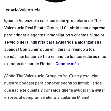
significativamente en la facilidad de acceso y la seguridad del
documento.
Ignacio Valenzuela
Sistemas Digitales
Ignacio Valenzuela es el corredor/propietario de The
Valenzuela Real Estate Group, LLC. ¡Abrió esta empresa
Hoy en día, muchas empresas optan por sistemas digitales
para brindar a agentes inmobiliarios y clientes el mejor
para almacenar sus documentos importantes. Utilizar
plataformas como Google Drive, Dropbox o sistemas de
servicio de la industria para ayudarlos a alcanzar sus
gestión documental específicos puede ser una excelente
sueños! Con su enfoque en liderar sirviendo a los
opción. Estos sistemas ofrecen varias ventajas:
demás, ¡se ha convertido en uno de los corredores más
exitosos del sur de Florida!
Conoce más
.
Acceso fácil desde cualquier lugar con conexión a
Internet.
¡Visita The Valenzuela Group en YouTube y escucha
Capacidades de búsqueda rápida para encontrar
nuestro podcast para conocer secretos inmobiliarios
documentos específicos.
Seguridad mejorada con copias de seguridad
que nadie te cuenta y consejos que te ayudarán a evitar
automáticas y control de versiones.
errores al comprar, vender o alquilar en Miami!
Sin embargo, es fundamental asegurarse de que estos
sistemas estén bien organizados. Crear carpetas específicas