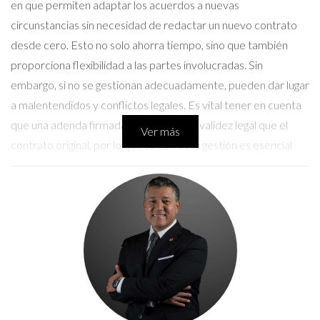
en que permiten adaptar los acuerdos a nuevas
circunstancias sin necesidad de redactar un nuevo contrato
desde cero. Esto no solo ahorra tiempo, sino que también
proporciona flexibilidad a las partes involucradas. Sin
embargo, si no se gestionan adecuadamente, pueden dar lugar
a malentendidos y conflictos legales. Es vital tener en cuenta
que una adenda firmada tiene la misma validez legal que el
Ver más
contrato original, por lo que su correcta gestión es esencial
para mantener relaciones comerciales saludables y evitar
disputas innecesarias.
¿Dónde Archivar las Adendas
Firmadas?
Una vez que una adenda ha sido firmada por todas las partes
involucradas, el siguiente paso crucial es decidir dónde
archivarla. La ubicación del archivo puede influir