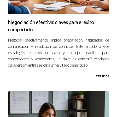
Consideremos el caso de dos empresas que han trabajado
juntas durante años. Una de ellas decide hacer cambios
significativos en los términos del contrato mediante una
Negociación efectiva: claves para el éxito
adenda. Si esta adenda no se encuentra fácilmente cuando
compartido
surge una disputa sobre los términos acordados, la relación
comercial podría verse gravemente afectada.
Negociar efectivamente implica preparación, habilidades de
comunicación y resolución de conflictos. Este artículo ofrece
3. La Revisión Legal Fallida
estrategias, estudios de caso y consejos prácticos para
compradores y vendedores. La clave es construir relaciones
Finalmente, supongamos que una empresa está siendo
duraderas mientras se logra un resultado beneficioso.
auditada y necesita presentar todos sus contratos y
modificaciones ante un auditor externo. Si las adendas no
Leer más
están bien archivadas y organizadas, esto podría resultar en
sanciones o multas por falta de documentación adecuada.
Estos ejemplos muestran cómo una gestión inadecuada de las
adendas puede tener repercusiones significativas en el
ámbito empresarial.