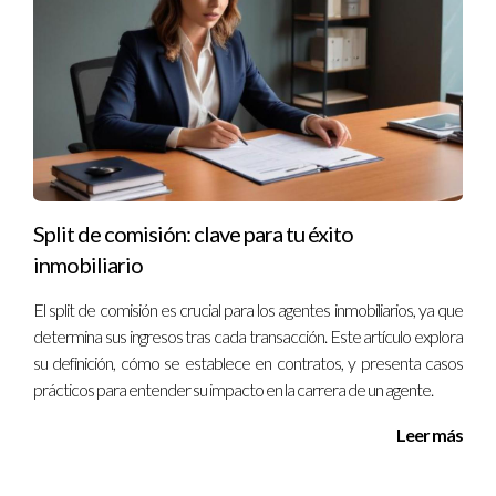
Conclusión
Archivar correctamente las adendas firmadas es esencial
para mantener relaciones comerciales sanas y evitar
conflictos futuros. Ya sea utilizando sistemas digitales o
archivos físicos, lo importante es establecer un sistema
organizado y accesible que garantice la seguridad y
disponibilidad de estos documentos críticos. Recuerda
Split de comisión: clave para tu éxito
siempre revisar tus prácticas archivísticas regularmente y
inmobiliario
adaptarlas según sea necesario. Si necesitas asesoría sobre
El split de comisión es crucial para los agentes inmobiliarios, ya que
cómo gestionar tus contratos y adendas, no dudes en
determina sus ingresos tras cada transacción. Este artículo explora
contactar a Ignacio Valenzuela. Él podrá guiarte en cada paso
su definición, cómo se establece en contratos, y presenta casos
del proceso para asegurarte de que tus documentos estén
prácticos para entender su impacto en la carrera de un agente.
siempre bajo control.
Leer más
Preguntas Frecuentes