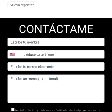
¿Qué es una adenda?
Nuevo Agentes
Una adenda es un documento legal que modifica o añade
condiciones a un contrato existente sin necesidad de crear
CONTÁCTAME
uno nuevo.
¿Por qué es importante archivar las adendas?
Archivar correctamente las adendas ayuda a evitar
malentendidos y conflictos legales futuros al asegurar que
todas las partes tengan acceso a los términos actualizados del
acuerdo.
¿Dónde debo guardar mis adendas?
Puedes optar por almacenarlas en sistemas digitales seguros
o en archivos físicos organizados adecuadamente,
dependiendo de tus preferencias empresariales.
Acepto los términos y condiciones y la Política de privacidad proporcionados por