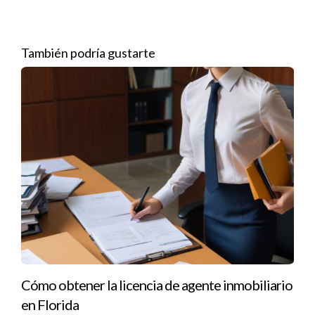
para cada cliente o proyecto y etiquetar adecuadamente
cada documento puede facilitar enormemente el acceso
También podría gustarte
futuro.
Archivo Físico
A pesar del auge digital, algunas empresas aún prefieren
mantener archivos físicos. Si optas por esta opción, asegúrate
de seguir ciertas pautas para evitar problemas:
Utiliza carpetas etiquetadas claramente para cada
contrato y sus respectivas adendas.
Mantén un registro físico de todos los documentos en
un libro de entrada y salida.
Guarda los documentos en un lugar seguro, como una
caja fuerte o un archivo cerrado.
Cómo obtener la licencia de agente inmobiliario
Recuerda que el archivo físico puede ser más vulnerable a
en Florida
daños o pérdidas, así que considera complementarlo con