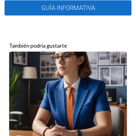
Adoptar un sistema CRM eficaz puede transformar la forma
GUÍA INFORMATIVA
en que interactúas con tus clientes, construyendo relaciones
más fuertes y duraderas.
Software de gestión de propiedades
El software de gestión de propiedades está diseñado para
También podría gustarte
facilitar la administración de bienes raíces, enfocándose en
tareas relacionadas con el mantenimiento y la gestión del
inventario. Las características comunes incluyen:
Seguimiento de arrendatarios y contratos de alquiler.
Gestión de pagos y facturación.
Generación de informes financieros y de ocupación.
Herramientas de marketing para promocionar
propiedades.
Este software se convierte en un aliado esencial para quienes
gestionan diversas propiedades, optimizando cada fase del
proceso administrativo.