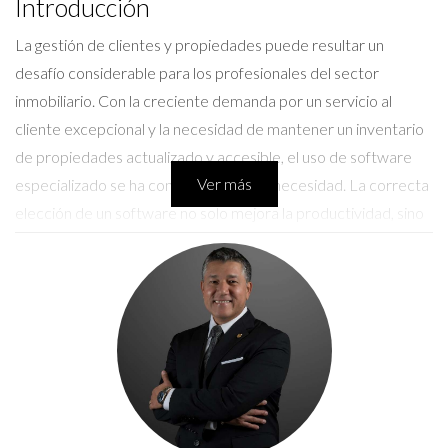
Introducción
La gestión de clientes y propiedades puede resultar un
desafío considerable para los profesionales del sector
inmobiliario. Con la creciente demanda por un servicio al
cliente excepcional y la necesidad de mantener un inventario
de propiedades actualizado y accesible, el uso de software
Ver más
especializado se ha convertido en una necesidad. La correcta
elección de un software no solo mejora la productividad, sino
que también facilita la toma de decisiones estratégicas. La
evolución tecnológica ha generado una oferta amplia y variada
de soluciones, lo que a su vez ha dejado a los profesionales
inmobiliarios en la búsqueda de la opción que se adapte mejor
a sus necesidades específicas.
Tipos de software para gestión de
clientes y propiedades