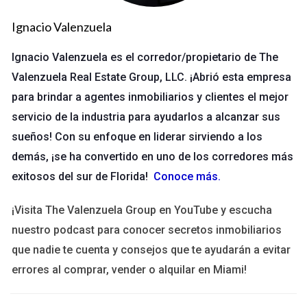
En el vasto panorama de software disponible, es esencial
Ignacio Valenzuela
entender los distintos tipos que pueden ayudar a mejorar la
gestión de clientes y propiedades.
Ignacio Valenzuela es el corredor/propietario de The
Valenzuela Real Estate Group, LLC. ¡Abrió esta empresa
Software CRM
para brindar a agentes inmobiliarios y clientes el mejor
El software de gestión de relaciones con los clientes (CRM)
servicio de la industria para ayudarlos a alcanzar sus
es una herramienta fundamental para mantener un trato
sueños! Con su enfoque en liderar sirviendo a los
cercano y personalizado con clientes potenciales y actuales.
demás, ¡se ha convertido en uno de los corredores más
Este tipo de software permite:
exitosos del sur de Florida!
Conoce más
.
Seguir interacciones con clientes a lo largo del tiempo.
Segmentar la información de los clientes para
¡Visita The Valenzuela Group en YouTube y escucha
personalizar la comunicación.
nuestro podcast para conocer secretos inmobiliarios
Automatizar tareas como el envío de correos
que nadie te cuenta y consejos que te ayudarán a evitar
electrónicos y recordatorios de seguimiento.
Generar informes sobre el desempeño y tendencias del
errores al comprar, vender o alquilar en Miami!
mercado.