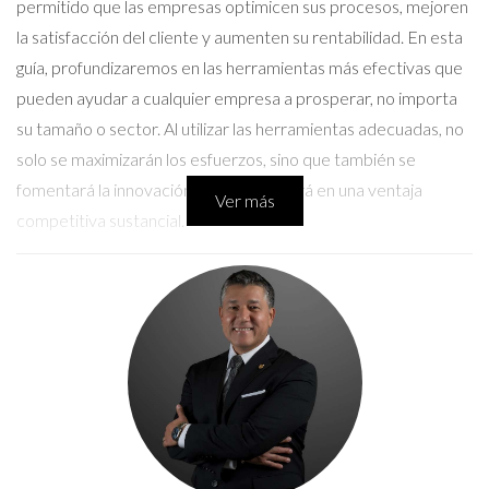
permitido que las empresas optimicen sus procesos, mejoren
la satisfacción del cliente y aumenten su rentabilidad. En esta
guía, profundizaremos en las herramientas más efectivas que
pueden ayudar a cualquier empresa a prosperar, no importa
su tamaño o sector. Al utilizar las herramientas adecuadas, no
solo se maximizarán los esfuerzos, sino que también se
fomentará la innovación, lo que resultará en una ventaja
Ver más
competitiva sustancial.
Herramientas de Análisis de Datos
El análisis de datos se ha convertido en una pieza central para
la toma de decisiones estratégicas en cualquier empresa. Las
herramientas de análisis permiten recopilar, procesar y
analizar grandes volúmenes de información para obtener
conclusiones valiosas que pueden guiar el rumbo del negocio.
Algunos ejemplos destacados incluyen: