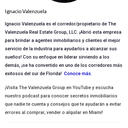
Google Analytics:
Ofrece información sobre el tráfico
Ignacio Valenzuela
web y el comportamiento de los usuarios, permitiendo a
las empresas entender mejor a su audiencia.
Ignacio Valenzuela es el corredor/propietario de The
Tableau:
Herramienta de visualización de datos que
facilita la interpretación de información compleja a
Valenzuela Real Estate Group, LLC. ¡Abrió esta empresa
través de gráficos interactivos y dashboards.
para brindar a agentes inmobiliarios y clientes el mejor
Power BI:
Plataforma de análisis empresarial de
servicio de la industria para ayudarlos a alcanzar sus
Microsoft que permite crear informes y visualizaciones
sueños! Con su enfoque en liderar sirviendo a los
a partir de múltiples fuentes de datos.
demás, ¡se ha convertido en uno de los corredores más
El análisis de datos permite a las empresas tomar
exitosos del sur de Florida!
Conoce más
.
decisiones informadas y estratégicas,
minimizando riesgos y maximizando
¡Visita The Valenzuela Group en YouTube y escucha
oportunidades.
nuestro podcast para conocer secretos inmobiliarios
que nadie te cuenta y consejos que te ayudarán a evitar
Soluciones de Automatización
errores al comprar, vender o alquilar en Miami!
La automatización es una tendencia en crecimiento que
permite a las empresas optimizar sus operaciones, reducir