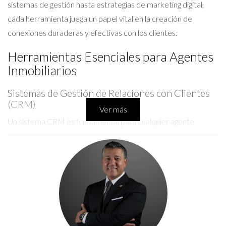
sistemas de gestión hasta estrategias de marketing digital,
cada herramienta juega un papel vital en la creación de
conexiones duraderas y efectivas con los clientes.
Herramientas Esenciales para Agentes
Inmobiliarios
Sistemas de Gestión de Relaciones con Clientes
(CRM)
Ver más
Un sistema CRM es fundamental para cualquier agente
inmobiliario. Estas plataformas permiten gestionar la
información de los clientes, realizar seguimientos
personalizados y automatizar tareas repetitivas.
Herramientas como Salesforce o HubSpot ofrecen
funcionalidades que ayudan a mantener una relación cercana
con los clientes, facilitando la comunicación y el seguimiento
de oportunidades. Además, al integrar un CRM en su rutina