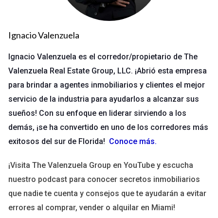
diaria, los agentes pueden dedicar más tiempo a lo que
realmente importa: construir relaciones significativas.
Ignacio Valenzuela
Marketing Digital y Redes Sociales
Ignacio Valenzuela es el corredor/propietario de The
El marketing digital es otra área donde los agentes deben
Valenzuela Real Estate Group, LLC. ¡Abrió esta empresa
sobresalir. Las redes sociales como Facebook e Instagram
para brindar a agentes inmobiliarios y clientes el mejor
son herramientas poderosas para mostrar propiedades y
servicio de la industria para ayudarlos a alcanzar sus
conectar con potenciales compradores. Crear contenido
sueños! Con su enfoque en liderar sirviendo a los
atractivo que resuene con la audiencia puede marcar la
demás, ¡se ha convertido en uno de los corredores más
diferencia entre una venta rápida y un estancamiento
exitosos del sur de Florida!
Conoce más
.
prolongado. Utilizar plataformas como Canva para diseñar
publicaciones visualmente atractivas o Hootsuite para
¡Visita The Valenzuela Group en YouTube y escucha
programar contenido puede optimizar el tiempo y aumentar
nuestro podcast para conocer secretos inmobiliarios
la visibilidad.
que nadie te cuenta y consejos que te ayudarán a evitar
Análisis de Datos y Reportes
errores al comprar, vender o alquilar en Miami!