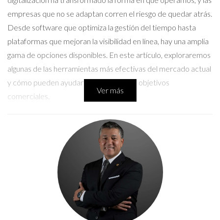
empresas que no se adaptan corren el riesgo de quedar atrás.
Desde software que optimiza la gestión del tiempo hasta
plataformas que mejoran la visibilidad en línea, hay una amplia
gama de opciones disponibles. En este artículo, exploraremos
algunas de las herramientas más efectivas del mercado actual
y cómo pueden ayudarte a alcanzar tus objetivos
Ver más
comerciales.
Herramientas Tecnológicas Clave
Software de Gestión
El software de gestión es esencial para cualquier negocio que
busque mejorar su eficiencia operativa. Herramientas como
Trello o Asana permiten organizar tareas y proyectos de
manera colaborativa, facilitando la comunicación entre los
miembros del equipo. Estas plataformas no solo ayudan a