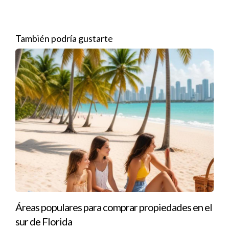
indispensable para llegar a nuevos clientes y fidelizar a los
existentes. Plataformas como HubSpot o Mailchimp ofrecen
soluciones completas para gestionar campañas de email
También podría gustarte
marketing, automatización y análisis de resultados.
El 70% de los consumidores prefieren recibir
contenido personalizado a través del email.
Estas herramientas no solo permiten segmentar audiencias y
personalizar mensajes, sino que también proporcionan
métricas valiosas sobre el rendimiento de las campañas. Esto
permite a las empresas ajustar sus estrategias en tiempo real
para maximizar el retorno sobre la inversión.
Herramientas de Análisis de Datos
Áreas populares para comprar propiedades en el
La capacidad de analizar datos es fundamental para tomar
sur de Florida
decisiones informadas. Google Analytics es una herramienta