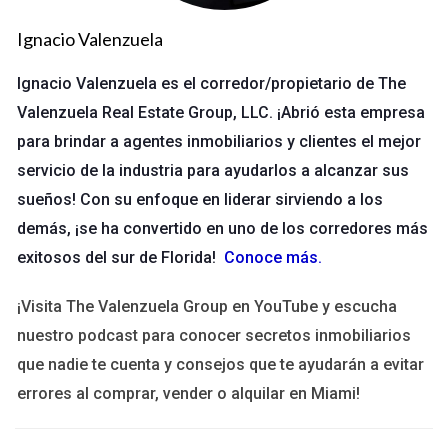
mantener un seguimiento claro de los plazos, sino que también
Ignacio Valenzuela
fomentan la responsabilidad individual.
Ignacio Valenzuela es el corredor/propietario de The
La implementación de un software de gestión
Valenzuela Real Estate Group, LLC. ¡Abrió esta empresa
adecuado puede aumentar la productividad hasta
para brindar a agentes inmobiliarios y clientes el mejor
en un 25%.
servicio de la industria para ayudarlos a alcanzar sus
sueños! Con su enfoque en liderar sirviendo a los
Además, existen soluciones más específicas como ERP
demás, ¡se ha convertido en uno de los corredores más
(Enterprise Resource Planning) que integran diversas
exitosos del sur de Florida!
Conoce más
.
funciones empresariales en un solo sistema. Esto es
especialmente útil para empresas en crecimiento que
¡Visita The Valenzuela Group en YouTube y escucha
necesitan centralizar sus operaciones y mejorar la toma de
nuestro podcast para conocer secretos inmobiliarios
decisiones.
que nadie te cuenta y consejos que te ayudarán a evitar
Plataformas de Marketing Digital
errores al comprar, vender o alquilar en Miami!
El marketing digital se ha convertido en una herramienta