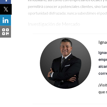
permitirá conocer a potenciales clientes, sino 
oportunidad disfrazada; nunca subestimes el pod
Investigación de Mercado
La investigación es clave para identificar oport
demográficos y económicos. Herramientas como Z
Igna
emergentes. Además, considera suscribirte a bole
informadas, sino que también te posicionará como
Igna
empr
Uso de Tecnología
alca
En la era digital, la tecnología juega un papel 
corr
mejor el comportamiento del consumidor y las t
conectarte con posibles compradores. Utiliza In
¡Vis
Florida. No olvides que una presencia online activ
que 
Casos de Éxito