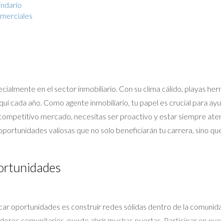
indario
omerciales
cialmente en el sector inmobiliario. Con su clima cálido, playas h
 cada año. Como agente inmobiliario, tu papel es crucial para ayu
e competitivo mercado, necesitas ser proactivo y estar siempre aten
portunidades valiosas que no solo beneficiarán tu carrera, sino qu
portunidades
ficar oportunidades es construir redes sólidas dentro de la comunid
íderes comunitarios, puede abrir muchas puertas. Participar en even