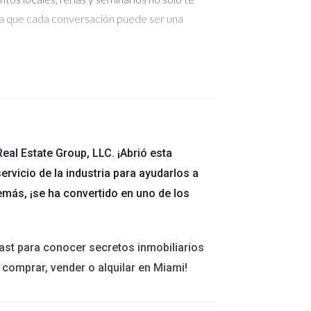
da que cada conversación puede ser una
biliario en Florida, incluyendo datos
sobre precios de propiedades y áreas
nformación no solo te ayudará a tomar decisiones
eal Estate Group, LLC. ¡Abrió esta
ervicio de la industria para ayudarlos a
emás, ¡se ha convertido en uno de los
o Google Analytics pueden ayudarte a comprender
tas poderosas para promocionar propiedades y
o relevante sobre el mercado inmobiliario en
ast para conocer secretos inmobiliarios
 comprar, vender o alquilar en Miami!