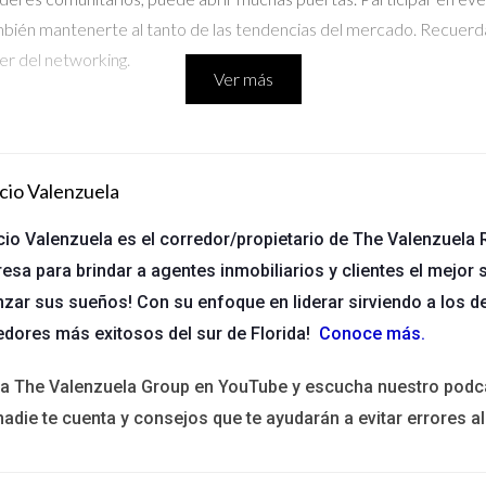
también mantenerte al tanto de las tendencias del mercado. Recuer
er del networking.
Ver más
unidades. Mantente informado sobre las tendencias del mercado inmo
illow o Realtor.com pueden proporcionarte información valiosa 
cio Valenzuela
tines informativos del sector o seguir blogs especializados. Esta i
 un experto ante tus clientes.
cio Valenzuela es el corredor/propietario de The Valenzuela R
esa para brindar a agentes inmobiliarios y clientes el mejor s
nzar sus sueños! Con su enfoque en liderar sirviendo a los d
fundamental en la identificación de oportunidades. Plataformas com
edores más exitosos del sur de Florida!
Conoce más
.
endencias del mercado. Además, las redes sociales son herramien
stagram o Facebook para mostrar tus listados y compartir contenid
ita The Valenzuela Group en YouTube y escucha nuestro podc
a puede atraer a más clientes hacia ti.
nadie te cuenta y consejos que te ayudarán a evitar errores al