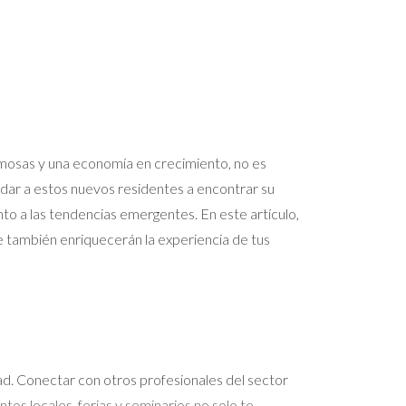
ermosas y una economía en crecimiento, no es
dar a estos nuevos residentes a encontrar su
to a las tendencias emergentes. En este artículo,
e también enriquecerán la experiencia de tus
ad. Conectar con otros profesionales del sector
tos locales, ferias y seminarios no solo te