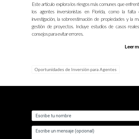
Este artículo explora los riesgos más comunes que enfren
los agentes inversionistas en Florida, como la falta
Conclusión
investigación, la sobreestimación de propiedades y la m
Identificar oportunidades como agente inmobiliari
gestión de proyectos. Incluye estudios de casos reale
consejos para evitar errores.
proactivo hacia la tecnología. Al construir redes s
favorablemente para aprovechar las diversas op
Leer m
nueva oportunidad no solo para cerrar una venta, 
el siguiente paso en tu carrera inmobiliaria o n
contactar a Ignacio Valenzuela. Con su experiencia
Oportunidades de Inversión para Agentes
Preguntas Frecuentes
¿Cuál es la mejor manera de comenzar m
La clave está en obtener la licencia adecuada y c
una ventaja competitiva.
¿Qué herramientas tecnológicas son ese