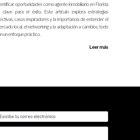
entificar oportunidades como agente inmobiliario en Florida
 clave para el éxito. Este artículo explora estrategias
ectivas, casos inspiradores y la importancia de entender el
es, investigación diligente y un enfoque
rcado local, el networking y la adaptación a cambios, todo
n un enfoque práctico.
digitales efectivas, puedes posicionarte
. Recuerda que cada cliente representa una
Leer más
za y satisfacción mutua. Si estás listo para dar
idades específicas en tu área, no dudes en
mejor orientación posible!
tos locales y conectarte con otros agentes te dará