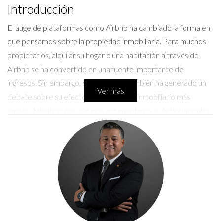
Introducción
El auge de plataformas como Airbnb ha cambiado la forma en
que pensamos sobre la propiedad inmobiliaria. Para muchos
propietarios, alquilar su hogar o una habitación a través de
Airbnb se ha convertido en una fuente importante de
ingresos. Sin embargo, este modelo también ha generado un
Ver más
debate sobre su efecto en el mercado inmobiliario más
amplio. Mientras que algunos argumentan que Airbnb impulsa
la economía local y permite a los propietarios obtener
beneficios significativos, otros sostienen que contribuye a la
escasez de viviendas asequibles y altera el tejido social de las
comunidades. En este artículo, exploraremos estas dinámicas
complejas y presentaremos casos concretos que ilustran
cómo Airbnb impacta en la venta de propiedades.
Impacto en el mercado inmobiliario