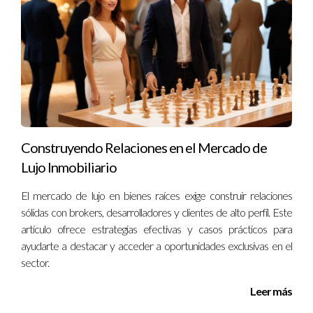
de ingresos y han visto aumentar el valor de sus propiedades,
también es crucial considerar las implicaciones sociales y
económicas más amplias. La clave está en encontrar un
equilibrio entre maximizar tus beneficios y contribuir
positivamente a tu comunidad. Recuerda que cada decisión
inmobiliaria debe ser informada y reflexionada. Si estás
pensando en comprar o vender una propiedad con la
Construyendo Relaciones en el Mercado de
influencia del alquiler a corto plazo en mente, no dudes en
Lujo Inmobiliario
contactar a Ignacio Valenzuela para obtener asesoramiento
experto y personalizado.
El mercado de lujo en bienes raíces exige construir relaciones
sólidas con brokers, desarrolladores y clientes de alto perfil. Este
Preguntas Frecuentes
artículo ofrece estrategias efectivas y casos prácticos para
ayudarte a destacar y acceder a oportunidades exclusivas en el
¿Airbnb afecta el valor de mi propiedad?
sector.
Sí, Airbnb puede aumentar el valor de las propiedades al
Leer más
hacerlas más atractivas para inversores y compradores