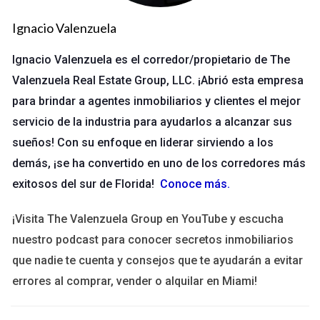
Airbnb ha creado un nuevo paradigma en el sector
Ignacio Valenzuela
inmobiliario. Los propietarios ahora tienen la opción de alquilar
Ignacio Valenzuela es el corredor/propietario de The
sus propiedades a corto plazo, lo que puede aumentar
significativamente su rentabilidad. Este cambio ha llevado a un
Valenzuela Real Estate Group, LLC. ¡Abrió esta empresa
aumento en los precios de las propiedades en algunas áreas,
para brindar a agentes inmobiliarios y clientes el mejor
ya que los inversores ven oportunidades donde antes no
servicio de la industria para ayudarlos a alcanzar sus
existían. Sin embargo, también hay desventajas que deben
sueños! Con su enfoque en liderar sirviendo a los
considerarse.
demás, ¡se ha convertido en uno de los corredores más
exitosos del sur de Florida!
Conoce más
.
Caso 1: Propiedades en zonas turísticas
En ciudades turísticas como Barcelona o Cancún, el impacto
¡Visita The Valenzuela Group en YouTube y escucha
de Airbnb es evidente. Muchos propietarios han optado por
nuestro podcast para conocer secretos inmobiliarios
convertir sus viviendas en alojamientos temporales, lo que ha
que nadie te cuenta y consejos que te ayudarán a evitar
elevado los precios del mercado inmobiliario. Por ejemplo, un
errores al comprar, vender o alquilar en Miami!
estudio realizado por <a
href="https://www.economist.com">The Economist</a>