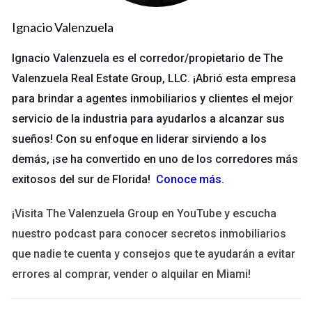
a largo plazo, algunos mercados pueden experimentar un
aumento en la demanda debido a la reconstrucción y
Ignacio Valenzuela
renovación de infraestructuras.
Ignacio Valenzuela es el corredor/propietario de The
Caso 1: La Costa del Golfo
Valenzuela Real Estate Group, LLC. ¡Abrió esta empresa
para brindar a agentes inmobiliarios y clientes el mejor
La Costa del Golfo ha sido testigo de varios huracanes
devastadores a lo largo de los años. Después del huracán
servicio de la industria para ayudarlos a alcanzar sus
Katrina en 2005, muchas áreas experimentaron una caída
sueños! Con su enfoque en liderar sirviendo a los
drástica en los precios de las propiedades. Sin embargo, con
demás, ¡se ha convertido en uno de los corredores más
el tiempo, las inversiones en infraestructura y el deseo de
exitosos del sur de Florida!
Conoce más
.
reconstruir atrajeron a nuevos compradores. Las
¡Visita The Valenzuela Group en YouTube y escucha
propiedades que antes eran consideradas riesgosas
nuestro podcast para conocer secretos inmobiliarios
comenzaron a ser vistas como oportunidades. Esta
que nadie te cuenta y consejos que te ayudarán a evitar
transformación se debió en gran parte a programas
errores al comprar, vender o alquilar en Miami!
gubernamentales que incentivaron la compra y renovación de
viviendas.