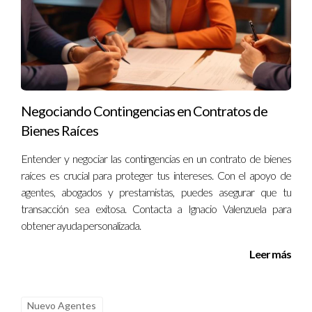
valor de las propiedades debido al daño físico y al miedo
generalizado entre los compradores potenciales.
¿Es seguro invertir en áreas propensas a
huracanes?
Sí, pero es crucial hacer un análisis exhaustivo del mercado
Negociando Contingencias en Contratos de
local y considerar factores como la infraestructura existente y
Bienes Raíces
las políticas gubernamentales sobre reconstrucción.
Entender y negociar las contingencias en un contrato de bienes
¿Qué tipo de seguros son necesarios para
raíces es crucial para proteger tus intereses. Con el apoyo de
proteger una propiedad contra huracanes?
agentes, abogados y prestamistas, puedes asegurar que tu
Es recomendable contar con un seguro contra inundaciones
transacción sea exitosa. Contacta a Ignacio Valenzuela para
además del seguro estándar para propietarios de viviendas,
obtener ayuda personalizada.
ya que muchos seguros tradicionales no cubren daños por
Leer más
inundaciones.
¿Cómo puede afectar un huracán al mercado
Nuevo Agentes
inmobiliario local?