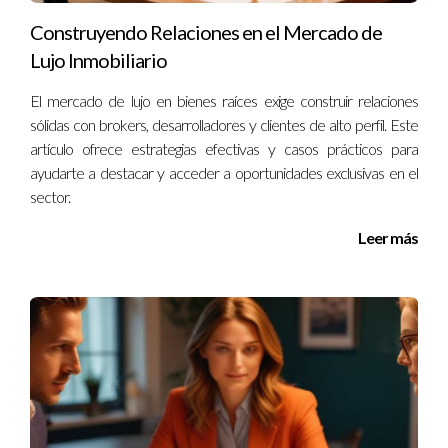
cualquier persona interesada en el mercado inmobiliario de
Construyendo Relaciones en el Mercado de
áreas propensas a desastres naturales. Si bien es natural
Lujo Inmobiliario
sentir temor ante estos eventos climáticos extremos,
El mercado de lujo en bienes raíces exige construir relaciones
también es importante reconocer que cada crisis trae consigo
sólidas con brokers, desarrolladores y clientes de alto perfil. Este
una oportunidad para crecer y reconstruir. Si estás
artículo ofrece estrategias efectivas y casos prácticos para
considerando invertir en propiedades o necesitas
ayudarte a destacar y acceder a oportunidades exclusivas en el
asesoramiento sobre cómo navegar por este complejo
sector.
mercado post-huracán, no dudes en contactar a Ignacio
Leer más
Valenzuela. Su experiencia te guiará hacia decisiones
informadas que te beneficiarán a largo plazo.
Preguntas Frecuentes
¿Cómo afectan los huracanes al valor de las
propiedades?
Los huracanes pueden causar una disminución temporal en el