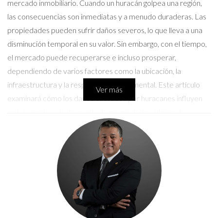
mercado inmobiliario. Cuando un huracán golpea una región,
las consecuencias son inmediatas y a menudo duraderas. Las
propiedades pueden sufrir daños severos, lo que lleva a una
disminución temporal en su valor. Sin embargo, con el tiempo,
el mercado puede recuperarse e incluso prosperar,
dependiendo de varios factores como la ubicación, la
infraestructura y la respuesta gubernamental. Este artículo
Ver más
examinará cómo los daños causados por huracanes influyen
en los precios y la demanda de propiedades, utilizando
ejemplos concretos para ilustrar estos efectos.
Impacto Económico de los Huracanes
Los huracanes no solo destruyen casas; también alteran el
tejido económico de las comunidades afectadas. El impacto
puede ser inmediato, con una caída en la demanda de
propiedades debido al miedo y la incertidumbre. Sin embargo,