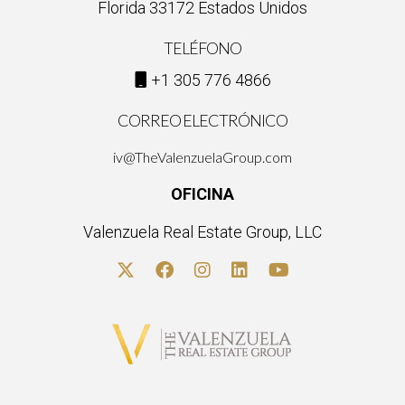
¿Cuánto tiempo tarda un condominio en salir de
Florida 33172 Estados Unidos
la lista negra?
TELÉFONO
El tiempo que toma para que un condominio salga de la lista
+1 305 776 4866
negra varía. Depende de las acciones tomadas por la
asociación de propietarios y de la naturaleza de los problemas
CORREO ELECTRÓNICO
que causaron la inclusión. Sin embargo, con un esfuerzo
iv@TheValenzuelaGroup.com
sostenido, muchos condominios pueden mejorar su estatus
en un par de años.
OFICINA
Valenzuela Real Estate Group, LLC