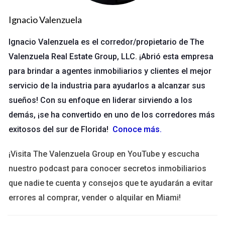
pueden incluir problemas financieros de la asociación de
Ignacio Valenzuela
propietarios, falta de reservas adecuadas o un porcentaje
elevado de unidades en alquiler.
Ignacio Valenzuela es el corredor/propietario de The
Desventajas de la lista negra
Valenzuela Real Estate Group, LLC. ¡Abrió esta empresa
para brindar a agentes inmobiliarios y clientes el mejor
Las desventajas de comprar un condominio en la lista negra
servicio de la industria para ayudarlos a alcanzar sus
son evidentes y pueden incluir:
sueños! Con su enfoque en liderar sirviendo a los
Financiamiento limitado o inexistente.
demás, ¡se ha convertido en uno de los corredores más
Menor valor de reventa debido a la percepción
exitosos del sur de Florida!
Conoce más
.
negativa.
Dificultades en la obtención de seguros.
¡Visita The Valenzuela Group en YouTube y escucha
Problemas de mantenimiento y administración.
nuestro podcast para conocer secretos inmobiliarios
Beneficios de evitar la lista negra
que nadie te cuenta y consejos que te ayudarán a evitar
Por otro lado, comprar en una comunidad que no está en la
errores al comprar, vender o alquilar en Miami!
lista negra puede proporcionar beneficios significativos: