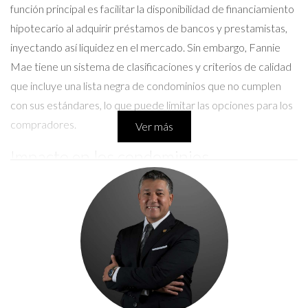
función principal es facilitar la disponibilidad de financiamiento
hipotecario al adquirir préstamos de bancos y prestamistas,
inyectando así liquidez en el mercado. Sin embargo, Fannie
Mae tiene un sistema de clasificaciones y criterios de calidad
que incluye una lista negra de condominios que no cumplen
con sus estándares, lo que puede limitar las opciones para los
compradores.
Ver más
Impacto en los condominios
Los condominios que figuran en la lista negra de Fannie Mae
enfrentan serias restricciones en cuanto a la financiación. Esto
significa que muchos prestamistas no estarán dispuestos a
ofrecer hipotecas para propiedades en esta lista, lo que
puede dificultar la venta para los propietarios y crear una
percepción negativa entre los posibles compradores. Las
razones para que un condominio sea incluido en la lista negra