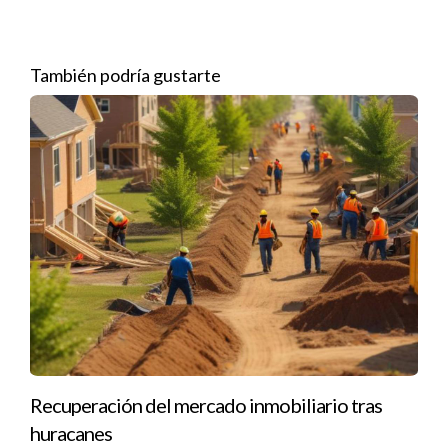
Acceso fácil a opciones de financiamiento más
competitivas.
Mayor estabilidad en el valor de la propiedad.
También podría gustarte
Mejor calidad en la gestión de la comunidad.
Un entorno de vida más seguro y agradable.
Estudios de caso destacados
Analicemos tres casos que ilustran el impacto de la lista negra
de Fannie Mae en las decisiones de compra de condominios.
Estudio de caso 1: La experiencia de los
compradores
Juan y Ana, una joven pareja que buscaba su primer hogar, se
sintieron atraídos por un moderno condominio en el centro.
Sin embargo, después de investigar, descubrieron que el
edificio estaba en la lista negra de Fannie Mae. A pesar de que
Recuperación del mercado inmobiliario tras
el precio era tentador, decidieron buscar otras opciones y,
huracanes