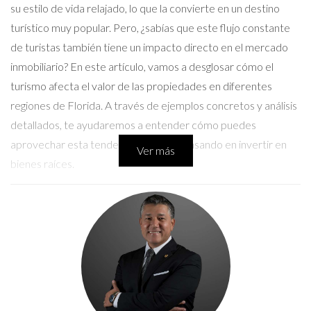
su estilo de vida relajado, lo que la convierte en un destino
turístico muy popular. Pero, ¿sabías que este flujo constante
de turistas también tiene un impacto directo en el mercado
inmobiliario? En este artículo, vamos a desglosar cómo el
turismo afecta el valor de las propiedades en diferentes
regiones de Florida. A través de ejemplos concretos y análisis
detallados, te ayudaremos a entender cómo puedes
aprovechar esta tendencia si estás pensando en invertir en
Ver más
bienes raíces.
Impacto del Turismo en el Valor de las
Propiedades
El impacto del turismo en el valor de las propiedades se
puede observar claramente en varias ciudades clave de
Florida. A medida que más personas visitan y se enamoran del
estado, la demanda por viviendas aumenta, lo que eleva los