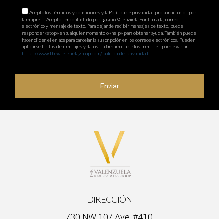
confianza.
Acepto los términos y condiciones y la Política de privacidad proporcionados por
la empresa. Acepto ser contactado por Ignacio Valenzuela Por llamada, correo
electrónico y mensaje de texto. Para dejar de recibir mensajes de texto, puede
responder «stop» en cualquier momento o «help» para obtener ayuda. También puede
hacer clic en el enlace para cancelar la suscripción en los correos electrónicos. Pueden
aplicarse tarifas de mensajes y datos. La frecuencia de los mensajes puede variar.
https://www.thevalenzuelagroup.com/politica-de-privacidad
Enviar
DIRECCIÓN
730 NW 107 Ave. #410,