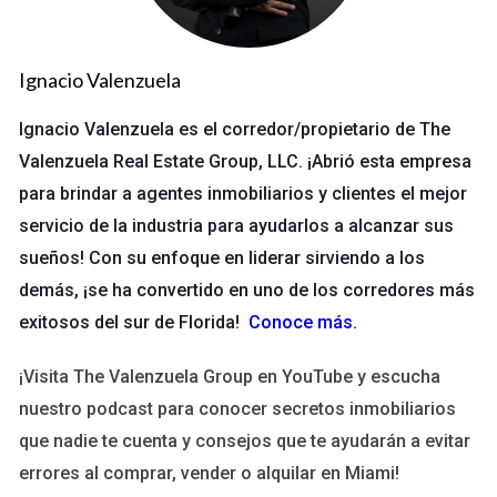
precios. Vamos a explorar tres casos prácticos que ilustran
este fenómeno.
Ignacio Valenzuela
Miami: El Paraíso Costero
Ignacio Valenzuela es el corredor/propietario de The
Miami es quizás la ciudad más emblemática cuando hablamos
Valenzuela Real Estate Group, LLC. ¡Abrió esta empresa
de turismo en Florida. Con su vibrante vida nocturna, sus
para brindar a agentes inmobiliarios y clientes el mejor
festivales culturales y sus playas espectaculares, no es
sorprendente que millones de turistas visiten la ciudad cada
servicio de la industria para ayudarlos a alcanzar sus
año. Esta afluencia ha llevado a un aumento significativo en el
sueños! Con su enfoque en liderar sirviendo a los
valor de las propiedades. En los últimos años, hemos visto
demás, ¡se ha convertido en uno de los corredores más
cómo barrios como Wynwood y Brickell han experimentado
exitosos del sur de Florida!
Conoce más
.
un auge inmobiliario. La demanda por apartamentos y
¡Visita The Valenzuela Group en YouTube y escucha
condominios ha crecido tanto que los precios han aumentado
nuestro podcast para conocer secretos inmobiliarios
casi un 20% en algunos casos. Esto se debe a que muchos
que nadie te cuenta y consejos que te ayudarán a evitar
inversores están comprando propiedades no solo para vivir,
errores al comprar, vender o alquilar en Miami!
sino también para alquilar a turistas durante todo el año. > "La