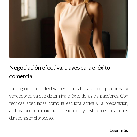
decisiones informadas y exitosas.
Preguntas Frecuentes
¿Cómo afecta el turismo al mercado inmobiliario?
El turismo aumenta la demanda por propiedades
residenciales y comerciales, lo que puede elevar los precios
significativamente.
Negociación efectiva: claves para el éxito
¿Es un buen momento para invertir en bienes
comercial
raíces en Florida?
Sí, especialmente si consideras áreas con alta afluencia
La negociación efectiva es crucial para compradores y
vendedores, ya que determina el éxito de las transacciones. Con
turística donde la demanda sigue creciendo.
técnicas adecuadas como la escucha activa y la preparación,
¿Qué áreas son más prometedoras para invertir
ambos pueden maximizar beneficios y establecer relaciones
debido al turismo?
duraderas en el proceso.
Miami, Orlando y Tampa son algunas de las áreas más
Leer más
prometedoras debido a su popularidad entre turistas e