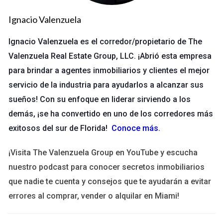
hay algunos pasos clave que puedes seguir para asegurarte de
que estás tomando una decisión informada.
Ignacio Valenzuela
Investigar Instituciones
Ignacio Valenzuela es el corredor/propietario de The
Valenzuela Real Estate Group, LLC. ¡Abrió esta empresa
Antes de inscribirte en un curso, investiga la institución que lo
para brindar a agentes inmobiliarios y clientes el mejor
ofrece. Busca información sobre su reputación, años de
servicio de la industria para ayudarlos a alcanzar sus
experiencia y testimonios de estudiantes anteriores. Las
instituciones con una sólida trayectoria suelen ofrecer
sueños! Con su enfoque en liderar sirviendo a los
programas más confiables.
demás, ¡se ha convertido en uno de los corredores más
exitosos del sur de Florida!
Conoce más
.
Verificar Credenciales
¡Visita The Valenzuela Group en YouTube y escucha
Asegúrate de que el curso esté acreditado por una entidad
reconocida. Puedes verificar esto a través del sitio web del
nuestro podcast para conocer secretos inmobiliarios
programa o consultando bases de datos oficiales. Recuerda
que nadie te cuenta y consejos que te ayudarán a evitar
que un curso sin acreditación puede no ser reconocido por
errores al comprar, vender o alquilar en Miami!
futuros empleadores o instituciones educativas.