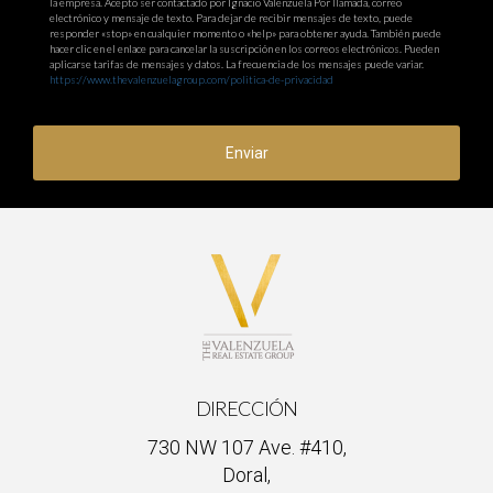
la empresa. Acepto ser contactado por Ignacio Valenzuela Por llamada, correo
electrónico y mensaje de texto. Para dejar de recibir mensajes de texto, puede
responder «stop» en cualquier momento o «help» para obtener ayuda. También puede
hacer clic en el enlace para cancelar la suscripción en los correos electrónicos. Pueden
aplicarse tarifas de mensajes y datos. La frecuencia de los mensajes puede variar.
https://www.thevalenzuelagroup.com/politica-de-privacidad
Enviar
DIRECCIÓN
730 NW 107 Ave. #410,
Doral,