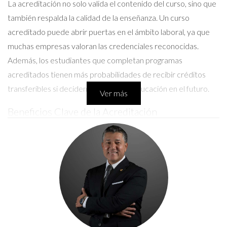
La acreditación no solo valida el contenido del curso, sino que
también respalda la calidad de la enseñanza. Un curso
acreditado puede abrir puertas en el ámbito laboral, ya que
muchas empresas valoran las credenciales reconocidas.
Además, los estudiantes que completan programas
acreditados tienen más probabilidades de recibir créditos
transferibles si deciden continuar su educación en el futuro.
Ver más
Beneficios Clave de la Acreditación
Reconocimiento por parte de empleadores.
Acceso a oportunidades educativas adicionales.
Mejora en la calidad del aprendizaje.
Posibilidad de financiamiento estudiantil.
Cómo Elegir Cursos Aprobados
Elegir un curso adecuado puede ser abrumador,
especialmente con tantas opciones disponibles. Sin embargo,