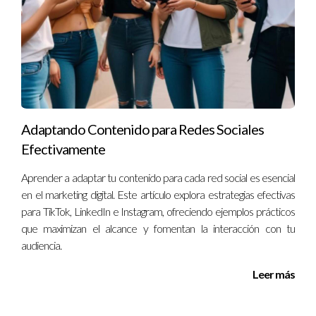
web del programa o buscando información en bases de datos
oficiales relacionadas con educación superior.
¿Los cursos online también pueden estar
acreditados?
Sí, muchos cursos online están acreditados. Sin embargo, es
importante investigar cada programa individualmente para
Adaptando Contenido para Redes Sociales
asegurarte de su validez.
Efectivamente
¿Qué sucede si el curso no está acreditado?
Aprender a adaptar tu contenido para cada red social es esencial
en el marketing digital. Este artículo explora estrategias efectivas
Si el curso no está acreditado, es posible que tus credenciales
para TikTok, LinkedIn e Instagram, ofreciendo ejemplos prácticos
no sean reconocidas por empleadores o instituciones
que maximizan el alcance y fomentan la interacción con tu
educativas futuras, lo cual puede limitar tus oportunidades
audiencia.
laborales.
Leer más
¿Puedo transferir créditos obtenidos en un curso
no acreditado?