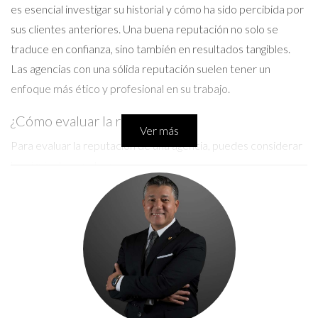
es esencial investigar su historial y cómo ha sido percibida por
sus clientes anteriores. Una buena reputación no solo se
traduce en confianza, sino también en resultados tangibles.
Las agencias con una sólida reputación suelen tener un
enfoque más ético y profesional en su trabajo.
¿Cómo evaluar la reputación?
Ver más
Para evaluar la reputación de una agencia, puedes considerar
los siguientes puntos:
Opiniones y testimonios de clientes anteriores.
Presencia en redes sociales y la interacción con su
audiencia.
Casos de éxito documentados.
Recuerda que "la reputación es lo que los demás piensan de ti;
tu carácter es lo que realmente eres". Esta cita resuena
especialmente en el contexto empresarial, donde las