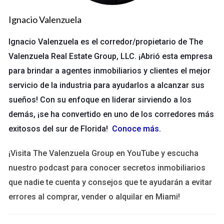
percepciones pueden influir en decisiones críticas.
Ignacio Valenzuela
Cultura de la Agencia
Ignacio Valenzuela es el corredor/propietario de The
La cultura organizacional es otro aspecto vital a considerar al
Valenzuela Real Estate Group, LLC. ¡Abrió esta empresa
elegir una agencia. La forma en que una empresa trata a sus
para brindar a agentes inmobiliarios y clientes el mejor
empleados y clientes puede reflejarse directamente en los
servicio de la industria para ayudarlos a alcanzar sus
servicios que ofrece. Una agencia con una cultura positiva
sueños! Con su enfoque en liderar sirviendo a los
fomentará un ambiente colaborativo, lo cual se traduce en
demás, ¡se ha convertido en uno de los corredores más
creatividad e innovación.
exitosos del sur de Florida!
Conoce más
.
Elementos clave de una buena cultura
organizacional
¡Visita The Valenzuela Group en YouTube y escucha
nuestro podcast para conocer secretos inmobiliarios
Algunos elementos que indican una buena cultura son:
que nadie te cuenta y consejos que te ayudarán a evitar
Transparencia en la comunicación.
errores al comprar, vender o alquilar en Miami!
Oportunidades para el desarrollo profesional.
Un ambiente inclusivo y diverso.