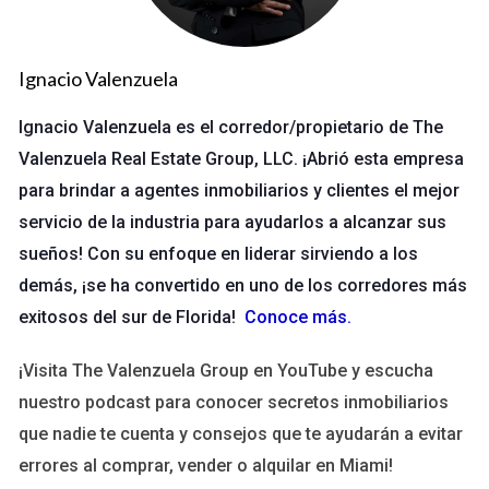
Importancia de analizar comparables
recientes
Ignacio Valenzuela
Cuando hablamos de comps, nos referimos a propiedades
similares que han sido vendidas recientemente en la misma
Ignacio Valenzuela es el corredor/propietario de The
área geográfica. Este análisis se convierte en una herramienta
Valenzuela Real Estate Group, LLC. ¡Abrió esta empresa
poderosa para establecer un precio adecuado para una
para brindar a agentes inmobiliarios y clientes el mejor
propiedad específica. A continuación, exploraremos algunas
servicio de la industria para ayudarlos a alcanzar sus
razones clave por las cuales es vital realizar este análisis.
sueños! Con su enfoque en liderar sirviendo a los
Diferencias con el valor fiscal
demás, ¡se ha convertido en uno de los corredores más
exitosos del sur de Florida!
Conoce más
.
El valor fiscal de una propiedad es determinado por las
autoridades locales y puede no reflejar su verdadero valor de
¡Visita The Valenzuela Group en YouTube y escucha
mercado. En muchos casos, este valor se basa en
nuestro podcast para conocer secretos inmobiliarios
evaluaciones anteriores que pueden estar desactualizadas.
que nadie te cuenta y consejos que te ayudarán a evitar
Por otro lado, los comps recientes ofrecen una imagen más
errores al comprar, vender o alquilar en Miami!
clara y actualizada del mercado. > "Los comps son el espejo