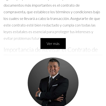
documentos más importantes es el contrato de
compraventa, que establece los términos y condiciones bajo
los cuales se llevará a cabo la transacción. Asegurarte de que
este contrato esté bien redactado y cumpla con todas las
leyes estatales es esencial para proteger tus intereses y
evitar problemas futuros.
Ver más
Importancia de Revisar el Contrato de
Compraventa
Revisar el contrato de compraventa es fundamental para
garantizar que todas las cláusulas sean justas y equitativas. Un
contrato mal redactado puede llevar a malentendidos,
disputas legales e incluso pérdidas financieras. Por eso, es
recomendable contar con la asesoría adecuada antes de
firmar cualquier documento.