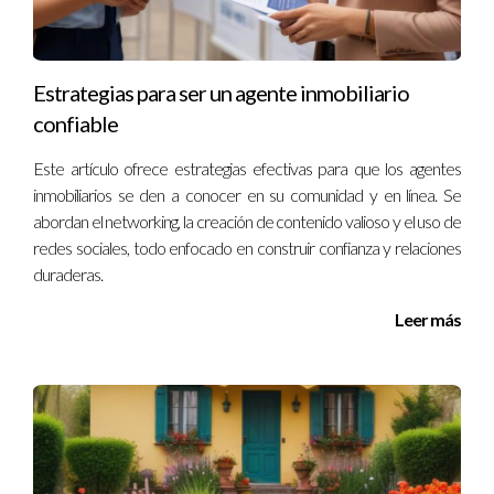
que protegieran su inversión y aseguraran su tranquilidad
financiera.
Estrategias para ser un agente inmobiliario
Conclusión
confiable
La revisión del contrato de compraventa es un paso crítico en
Este artículo ofrece estrategias efectivas para que los agentes
cualquier transacción inmobiliaria. No solo protege tus
inmobiliarios se den a conocer en su comunidad y en línea. Se
intereses, sino que también te brinda tranquilidad durante
abordan el networking, la creación de contenido valioso y el uso de
todo el proceso. Contar con un agente experimentado como
redes sociales, todo enfocado en construir confianza y relaciones
Ignacio Valenzuela puede marcar la diferencia entre una
duraderas.
experiencia exitosa y una llena de complicaciones. Si estás
Leer más
listo para dar el siguiente paso en tu viaje inmobiliario,
considera contactar a Ignacio Valenzuela hoy mismo para
obtener asesoramiento personalizado y asegurarte de que tu
contrato esté completamente protegido.
¡No esperes más! Da el primer paso hacia tu