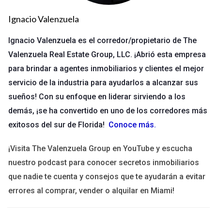
“Un contrato bien revisado es la mejor defensa
Ignacio Valenzuela
contra problemas futuros.”
Ignacio Valenzuela es el corredor/propietario de The
Además, cada estado tiene sus propias leyes y regulaciones
Valenzuela Real Estate Group, LLC. ¡Abrió esta empresa
en materia inmobiliaria. Esto significa que lo que es válido en
para brindar a agentes inmobiliarios y clientes el mejor
un lugar puede no serlo en otro. Por lo tanto, tener un experto
servicio de la industria para ayudarlos a alcanzar sus
local a tu lado te ayudará a navegar por estas complejidades y
sueños! Con su enfoque en liderar sirviendo a los
asegurarte de que estés protegido legalmente.
demás, ¡se ha convertido en uno de los corredores más
Aspectos Clave a Considerar en el
exitosos del sur de Florida!
Conoce más
.
Contrato
¡Visita The Valenzuela Group en YouTube y escucha
Al revisar un contrato de compraventa, hay varios aspectos
nuestro podcast para conocer secretos inmobiliarios
clave que debes tener en cuenta:
que nadie te cuenta y consejos que te ayudarán a evitar
errores al comprar, vender o alquilar en Miami!
Descripción del inmueble:
Asegúrate de que la
descripción del inmueble sea precisa e incluya todos los
detalles relevantes.