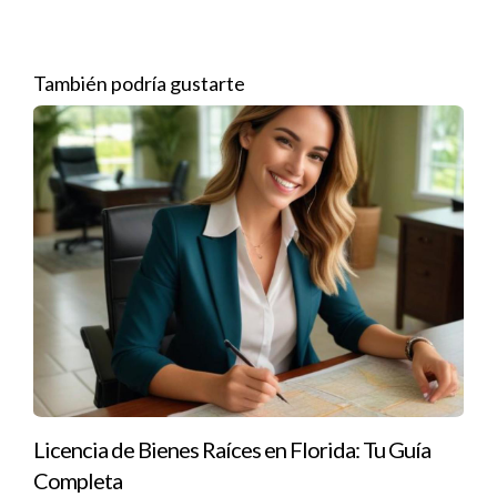
Términos financieros:
Verifica los precios acordados,
depósitos iniciales y métodos de pago.
Contingencias:
Revisa las contingencias incluidas, como
También podría gustarte
inspecciones o financiamiento.
Plazos:
Asegúrate de que los plazos para cerrar la
transacción sean razonables.
Cláusulas adicionales:
Presta atención a cualquier
cláusula adicional que pueda afectar tus derechos.
Estos puntos son solo el comienzo; cada transacción es única
y puede requerir consideraciones adicionales.
Estudios de Caso
Caso 1: La Familia Pérez
La familia Pérez estaba emocionada por comprar su primera
casa. Sin embargo, al revisar su contrato de compraventa,
Licencia de Bienes Raíces en Florida: Tu Guía
encontraron una cláusula que les obligaba a asumir costos
Completa
adicionales por reparaciones futuras. Gracias a la asesoría del