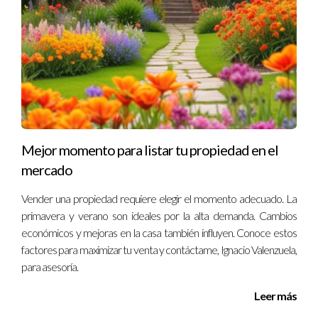
nueva propiedad llamando a Ignacio Valenzuela
ahora!
Recuerda: Tu futuro inmobiliario merece la mejor
protección posible.
¡Haz clic aquí para programar una consulta
gratuita con Ignacio Valenzuela!
Preguntas Frecuentes
Mejor momento para listar tu propiedad en el
mercado
¿Qué debo buscar al revisar un contrato de
compraventa?
Vender una propiedad requiere elegir el momento adecuado. La
Debes prestar atención a la descripción del inmueble,
primavera y verano son ideales por la alta demanda. Cambios
términos financieros, contingencias y plazos establecidos.
económicos y mejoras en la casa también influyen. Conoce estos
factores para maximizar tu venta y contáctame, Ignacio Valenzuela,
¿Es necesario contratar a un abogado para revisar
para asesoría.
mi contrato?
Leer más
No es obligatorio, pero contar con un abogado o un agente