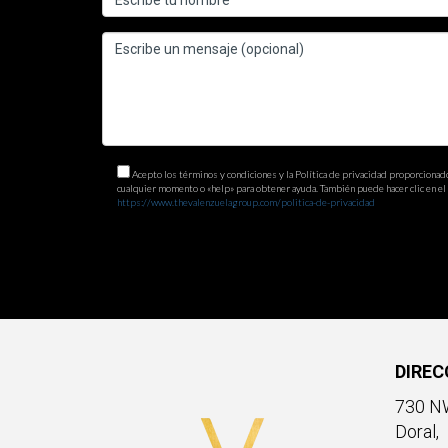
¿Cómo puedo optimizar mi sitio web p
La optimización para motores de búsqueda incluye e
obtención de enlaces de calidad hacia tu página. 
Acepto los términos y condiciones y la Política de privacidad proporcionad
cualquier momento o «help» para obtener ayuda. También puede hacer clic en el e
https://www.thevalenzuelagroup.com/politica-de-privacidad
DIREC
730 NW
Doral,