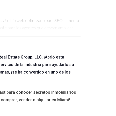
tal. Un sitio web optimizado para SEO aumenta las
nte para los agentes que desean ampliar su
mpo, dirigir a los visitantes a propiedades
eal Estate Group, LLC. ¡Abrió esta
ación de las propiedades que muestran hasta la
ervicio de la industria para ayudarlos a
ncia. Los agentes pueden crear contenido que
emás, ¡se ha convertido en uno de los
us clientes antes incluso de formalizar un
ast para conocer secretos inmobiliarios
 comprar, vender o alquilar en Miami!
 han sabido aprovechar esta herramienta de
o web, sino que también ofrece un blog con