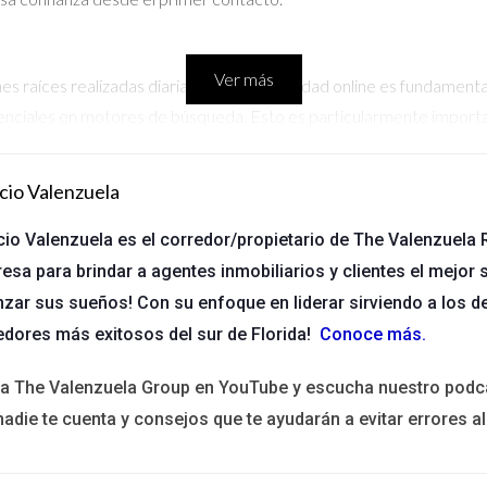
Ver más
s raíces realizadas diariamente, la visibilidad online es fundamen
tenciales en motores de búsqueda. Esto es particularmente importa
 web bien estructurado puede atraer tráfico orgánico y, al mismo tie
cio Valenzuela
cio Valenzuela es el corredor/propietario de The Valenzuela R
biliarios presentar su oferta de manera única. Desde la personaliz
esa para brindar a agentes inmobiliarios y clientes el mejor s
en la industria, hay un sinfín de maneras de demostrar su experie
nzar sus sueños! Con su enfoque en liderar sirviendo a los d
e vivienda o consejos para vender propiedades, brindando valor a s
edores más exitosos del sur de Florida!
Conoce más
.
ita The Valenzuela Group en YouTube y escucha nuestro podc
nadie te cuenta y consejos que te ayudarán a evitar errores al
sonal, examinemos tres casos de éxito de agentes inmobiliarios que
ontenido útil** Este agente no solo presenta propiedades en su siti