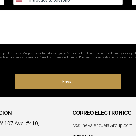
ara buscadores?
l uso de palabras clave relevantes, la creación de contenido de cal
Considera investigar sobre SEO o consulta con un experto en la mat
os por la empresa. Acepto ser contactado por Ignacio Valenzuela Por llamada, correo electrónico y mensaje 
nlace para cancelar la suscripción en los correos electrónicos. Pueden aplicarse tarifas de mensajes y datos
Enviar
CIÓN
CORREO ELECTRÓNICO
 107 Ave. #410,
iv@TheValenzuelaGroup.com