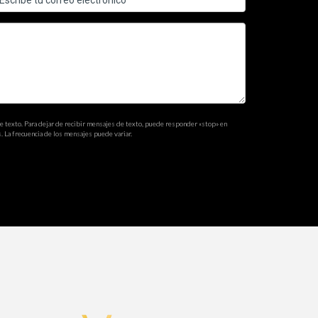
idad, la mejora de la velocidad del sitio y la
eria.
de texto. Para dejar de recibir mensajes de texto, puede responder «stop» en
. La frecuencia de los mensajes puede variar.