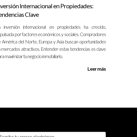
nversión Internacional en Propiedades:
endencias Clave
es pueden interactuar con información de valor y
 inversión internacional en propiedades ha crecido,
pulsada por factores económicos y sociales. Compradores
 América del Norte, Europa y Asia buscan oportunidades
 mercados atractivos. Entender estas tendencias es clave
l diseño. Se pueden encontrar opciones desde
ra maximizar tu negocio inmobiliario.
Leer más
miten crear y administrar sitios web de manera
lientes, un blog o sección de noticias y enlaces a