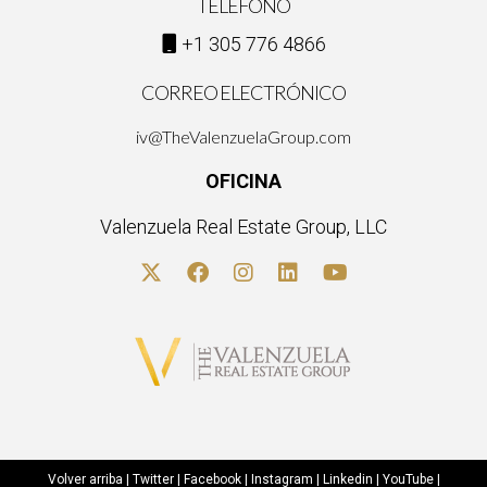
TELÉFONO
+1 305 776 4866
CORREO ELECTRÓNICO
iv@TheValenzuelaGroup.com
OFICINA
Valenzuela Real Estate Group, LLC
Volver arriba
|
Twitter
|
Facebook
|
Instagram
|
Linkedin
|
YouTube
|