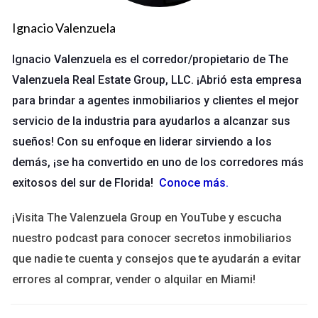
en una feria comercial; sin un sistema organizado, podrías
Ignacio Valenzuela
olvidar detalles importantes sobre esa conversación o perder
su información de contacto. Un CRM te permite registrar
Ignacio Valenzuela es el corredor/propietario de The
notas sobre cada interacción, programar recordatorios para
Valenzuela Real Estate Group, LLC. ¡Abrió esta empresa
hacer seguimientos y establecer alertas para no dejar pasar
para brindar a agentes inmobiliarios y clientes el mejor
oportunidades. Esto no solo mejora la experiencia del cliente,
servicio de la industria para ayudarlos a alcanzar sus
sino que también aumenta tus posibilidades de cerrar una
sueños! Con su enfoque en liderar sirviendo a los
venta.
demás, ¡se ha convertido en uno de los corredores más
exitosos del sur de Florida!
Conoce más
.
Caso 2: Organización Efectiva de Clientes
Imagina tener una larga lista de contactos sin ningún tipo de
¡Visita The Valenzuela Group en YouTube y escucha
organización. Puede ser abrumador y poco eficiente. Con un
nuestro podcast para conocer secretos inmobiliarios
CRM, puedes clasificar a tus clientes según diferentes
que nadie te cuenta y consejos que te ayudarán a evitar
criterios como ubicación geográfica, intereses o historial de
errores al comprar, vender o alquilar en Miami!
compras. Esta segmentación te permite personalizar tus
comunicaciones y ofrecer soluciones específicas que