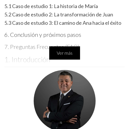
5.1 Caso de estudio 1: La historia de María
5.2 Caso de estudio 2: La transformación de Juan
5.3 Caso de estudio 3: El camino de Ana hacia el éxito
6. Conclusión y próximos pasos
7. Preguntas Frecuentes (FAQ)
Ver más
1. Introducción
La industria de bienes raíces ofrece oportunidades
emocionantes y gratificantes, pero comenzar puede parecer
abrumador. Desde la elección del curso adecuado hasta la
preparación para el examen, cada paso es crucial para tu éxito
futuro como agente inmobiliario. En este artículo,
desglosaremos el proceso, compartiremos historias
inspiradoras de personas que han recorrido este camino y te
proporcionaremos los recursos necesarios para que puedas