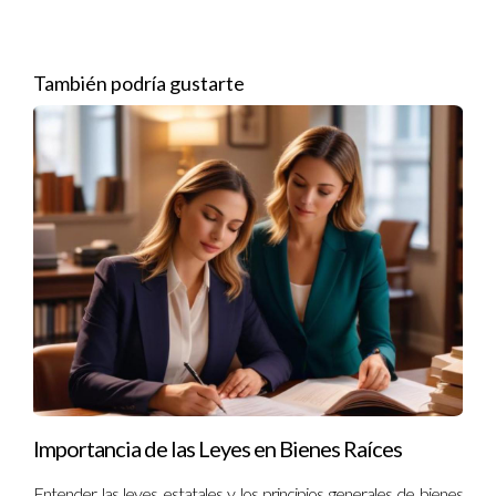
puedes alcanzar un alto potencial de ingresos.
Redes profesionales:
Construirás una red amplia que
puede abrir puertas a futuras oportunidades.
También podría gustarte
3. Pasos para inscribirte en un curso de
bienes raíces
El primer paso hacia tu nueva carrera es inscribirte en un
curso acreditado que te prepare para el examen estatal de
bienes raíces. Aquí hay algunos pasos clave que debes seguir:
3.1 Investiga las opciones disponibles
Antes de inscribirte, investiga las diferentes opciones
disponibles en tu área o incluso cursos en línea que ofrezcan
flexibilidad. Asegúrate de que estén acreditados y sean
reconocidos por la autoridad reguladora local.
Importancia de las Leyes en Bienes Raíces
3.2 Elige la institución adecuada
Entender las leyes estatales y los principios generales de bienes