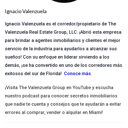
tomar decisiones informadas y efectivas.
Ignacio Valenzuela
2. ¿Por qué elegir una carrera en bienes
Ignacio Valenzuela es el corredor/propietario de The
raíces?
Valenzuela Real Estate Group, LLC. ¡Abrió esta empresa
Una carrera en bienes raíces no solo se trata de vender
para brindar a agentes inmobiliarios y clientes el mejor
propiedades; se trata de ayudar a las personas a encontrar su
servicio de la industria para ayudarlos a alcanzar sus
hogar ideal, invertir en su futuro o hacer crecer su patrimonio.
sueños! Con su enfoque en liderar sirviendo a los
Esta profesión ofrece flexibilidad, la posibilidad de trabajar
demás, ¡se ha convertido en uno de los corredores más
por cuenta propia y la oportunidad de construir relaciones
exitosos del sur de Florida!
Conoce más
.
significativas con tus clientes. Además, el sector inmobiliario
está en constante evolución, lo que significa que siempre hay
¡Visita The Valenzuela Group en YouTube y escucha
algo nuevo que aprender y explorar.
nuestro podcast para conocer secretos inmobiliarios
que nadie te cuenta y consejos que te ayudarán a evitar
Crecimiento personal:
La capacidad de ayudar a otros y
errores al comprar, vender o alquilar en Miami!
ver sus sueños hacerse realidad es inmensamente
gratificante.
Estabilidad financiera:
Con dedicación y esfuerzo,