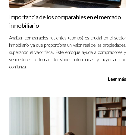
presentarte al examen estatal. La preparación adecuada es
esencial para asegurarte un buen desempeño.
Importancia de los comparables en el mercado
inmobiliario
4.1 Estudio y recursos recomendados
Utiliza materiales de estudio recomendados por tu institución
Analizar comparables recientes (comps) es crucial en el sector
inmobiliario, ya que proporciona un valor real de las propiedades,
o busca libros especializados en línea que cubran todos los
superando el valor fiscal. Este enfoque ayuda a compradores y
aspectos del examen. También puedes considerar grupos de
vendedores a tomar decisiones informadas y negociar con
estudio o tutorías si sientes que necesitas apoyo adicional.
confianza.
Librerías locales:
Busca libros sobre leyes inmobiliarias
Leer más
y prácticas comerciales.
Cursos en línea:
Plataformas como <a
href="https://www.udemy.com">Udemy</a> ofrecen
cursos específicos sobre preparación para exámenes.
Páginas web oficiales:
Revisa los sitios web
gubernamentales donde encontrarás guías actualizadas
sobre el examen.
4.2 Consejos para el día del examen