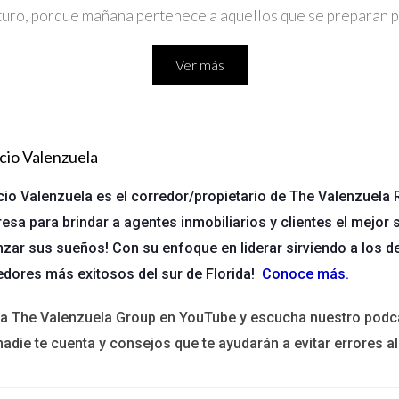
uturo, porque mañana pertenece a aquellos que se preparan pa
Ver más
cio Valenzuela
cio Valenzuela es el corredor/propietario de The Valenzuela R
esa para brindar a agentes inmobiliarios y clientes el mejor s
 así que es crucial verificar esta información antes de realizar cua
nzar sus sueños! Con su enfoque en liderar sirviendo a los d
ntactando directamente a la institución que ofrece el curso. Preg
edores más exitosos del sur de Florida!
Conoce más
.
ita The Valenzuela Group en YouTube y escucha nuestro podc
nadie te cuenta y consejos que te ayudarán a evitar errores al
rese y hayas verificado su aprobación estatal, el siguiente paso es