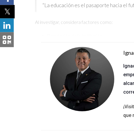
“La educación es el pasaporte hacia el f
Al investigar, considera factores como:
Reputación de la institución.
Opiniones de exalumnos.
Contenido del curso y su relevancia.
Igna
Costo y opciones de financiamiento.
Igna
Verificación de Aprobación Estatal
empr
No todos los cursos están aprobados por el estado,
alca
web del departamento educativo de tu estado o co
corr
cumplen con las normativas estatales.
¡Vis
Proceso de Inscripción
que 
Una vez que hayas encontrado un curso que te inte
institución, pero generalmente incluye: