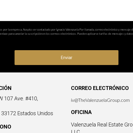
reditado?
io web del departamento educativo estatal o contactando a la instit
os por la empresa. Acepto ser contactado por Ignacio Valenzuela Por llamada, correo electrónico y mensaje 
a inscribirse?
nlace para cancelar la suscripción en los correos electrónicos. Pueden aplicarse tarifas de mensajes y datos
itud, presentar documentos identificativos y pagar una matrícula.
stos cursos?
Enviar
a financiera o becas para estudiantes elegibles.
un curso aprobado por el estado?
CIÓN
CORREO ELECTRÓNICO
nidades laborales, aumentar tu salario potencial y brindarte hab
 107 Ave. #410,
as orientación personalizada sobre cómo inscribirte en un curso ap
iv@TheValenzuelaGroup.com
OFICINA
a 33172 Estados Unidos
Valenzuela Real Estate Gro
FONO
LLC