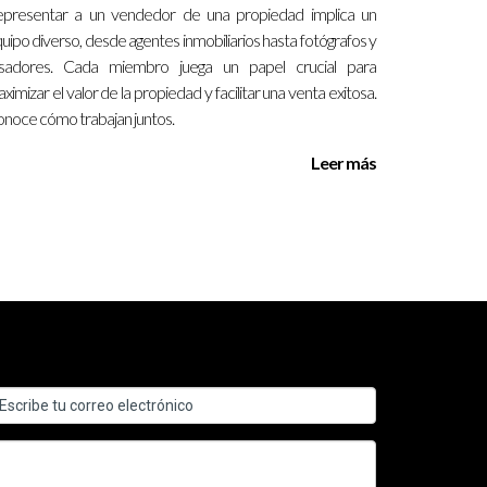
presentar a un vendedor de una propiedad implica un
uipo diverso, desde agentes inmobiliarios hasta fotógrafos y
asadores. Cada miembro juega un papel crucial para
ado donde aprendió sobre gestión empresarial,
ximizar el valor de la propiedad y facilitar una venta exitosa.
 exponencialmente desde entonces.
noce cómo trabajan juntos.
Leer más
sional. Ya sea que busques cambiar de carrera o
ar tus objetivos. Recuerda seguir los pasos
 Valenzuela están aquí para apoyarte en tu
peres más! Investiga hoy mismo los cursos
 profesional en diversas áreas.