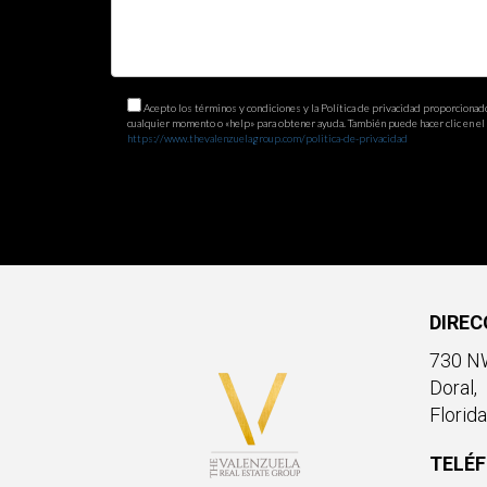
¿Cómo puedo saber si un curso está ac
Puedes verificar la acreditación visitando el sit
Acepto los términos y condiciones y la Política de privacidad proporcionad
¿Cuáles son los requisitos comunes par
cualquier momento o «help» para obtener ayuda. También puede hacer clic en el e
https://www.thevalenzuelagroup.com/politica-de-privacidad
Los requisitos pueden incluir completar una solic
¿Puedo obtener ayuda financiera para e
Sí, muchas instituciones ofrecen opciones de ayud
¿Qué beneficios obtengo al completar 
DIREC
Completar estos cursos puede mejorar tus oportu
730 NW
laboral actual. Si tienes más preguntas o necesit
Doral,
Ignacio Valenzuela!
Florid
TELÉ