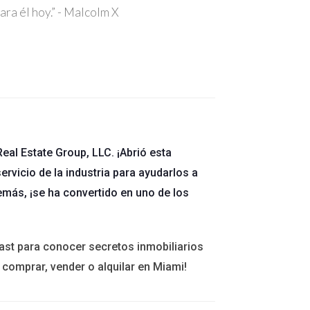
ra él hoy.” - Malcolm X
eal Estate Group, LLC. ¡Abrió esta
ervicio de la industria para ayudarlos a
lquier pago. Puedes hacerlo visitando el sitio
emás, ¡se ha convertido en uno de los
unta si están acreditados y si sus programas
ast para conocer secretos inmobiliarios
 comprar, vender o alquilar en Miami!
 inscribirte. Este proceso puede variar según la