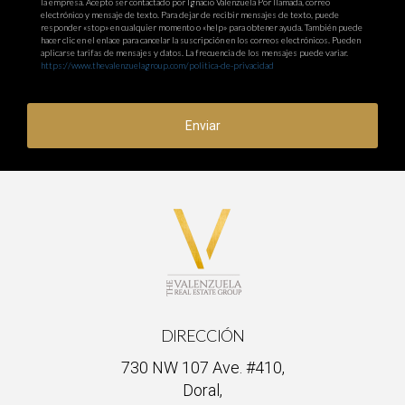
la empresa. Acepto ser contactado por Ignacio Valenzuela Por llamada, correo
electrónico y mensaje de texto. Para dejar de recibir mensajes de texto, puede
responder «stop» en cualquier momento o «help» para obtener ayuda. También puede
hacer clic en el enlace para cancelar la suscripción en los correos electrónicos. Pueden
aplicarse tarifas de mensajes y datos. La frecuencia de los mensajes puede variar.
https://www.thevalenzuelagroup.com/politica-de-privacidad
Enviar
DIRECCIÓN
730 NW 107 Ave. #410,
Doral,