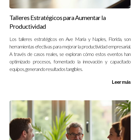
¿Cómo puedo empezar a invertir en bienes
raíces?
Talleres Estratégicos para Aumentar la
Puedes comenzar investigando el mercado local y buscando
Productividad
propiedades que se ajusten a tu presupuesto e intereses.
Los talleres estratégicos en Ave Maria y Naples, Florida, son
herramientas efectivas para mejorar la productividad empresarial.
Si estás buscando orientación experta sobre inversiones
A través de casos reales, se exploran cómo estos eventos han
inmobiliarias, soy Ignacio Valenzuela y tengo años de
optimizado procesos, fomentado la innovación y capacitado
experiencia en este campo. Estoy aquí para ayudarte a
equipos, generando resultados tangibles.
navegar por este emocionante mercado. No dudes en
Leer más
ponerte en contacto conmigo.