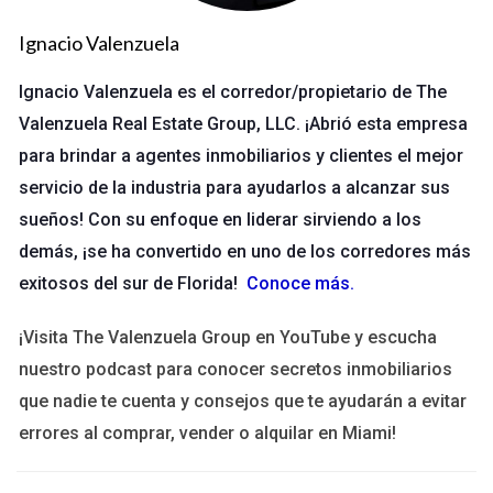
Otro proyecto implicó la compra de un edificio de oficinas en
Ignacio Valenzuela
el centro de Tampa. Se adquirió por $1 millón. A través de una
buena gestión y marketing, se logró llenar el edificio con
Ignacio Valenzuela es el corredor/propietario de The
inquilinos a los seis meses. Actualmente, la propiedad genera
Valenzuela Real Estate Group, LLC. ¡Abrió esta empresa
$120,000 anuales en alquiler.
para brindar a agentes inmobiliarios y clientes el mejor
servicio de la industria para ayudarlos a alcanzar sus
Estrategias Utilizadas
sueños! Con su enfoque en liderar sirviendo a los
Realizar un análisis de mercado detallado para
demás, ¡se ha convertido en uno de los corredores más
determinar las necesidades de los inquilinos.
Implementar estrategias de marketing digital para
exitosos del sur de Florida!
Conoce más
.
atraer empresas locales.
¡Visita The Valenzuela Group en YouTube y escucha
No subestimes la importancia del análisis de
nuestro podcast para conocer secretos inmobiliarios
mercado; ¡puede marcar la diferencia!
que nadie te cuenta y consejos que te ayudarán a evitar
Caso 3: Proyecto Residencial
errores al comprar, vender o alquilar en Miami!
En una zona en desarrollo, invertí en un terreno para construir