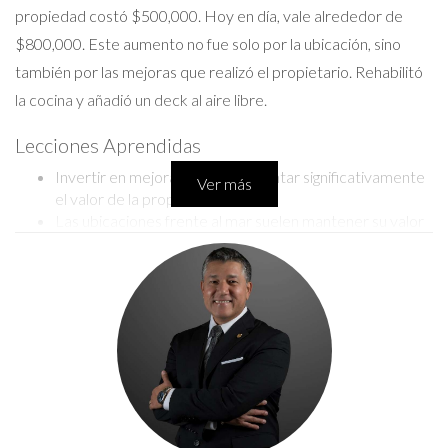
propiedad costó $500,000. Hoy en día, vale alrededor de
$800,000. Este aumento no fue solo por la ubicación, sino
también por las mejoras que realizó el propietario. Rehabilitó
la cocina y añadió un deck al aire libre.
Lecciones Aprendidas
Invertir en mejoras puede aumentar significativamente
Ver más
el valor de la propiedad.
Las ubicaciones frente al mar suelen mantener su valor
incluso durante recesiones.
Si quieres aprender más sobre cómo mejorar el
valor de tu propiedad, ¡contáctame!
LLÁMAME AHORA
Caso 2: El Edificio de Oficinas