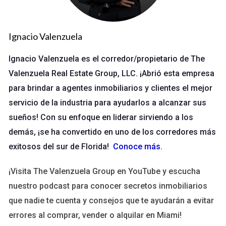
tasas de interés bajas, la búsqueda de refugios seguros y el
deseo de diversificación son solo algunas de las razones por
Ignacio Valenzuela
las cuales los compradores internacionales están cada vez
más interesados en adquirir propiedades en diferentes
Ignacio Valenzuela es el corredor/propietario de The
partes del mundo.
Valenzuela Real Estate Group, LLC. ¡Abrió esta empresa
para brindar a agentes inmobiliarios y clientes el mejor
Factores Influyentes en la Inversión
servicio de la industria para ayudarlos a alcanzar sus
Cuando se trata de inversiones internacionales, hay varios
sueños! Con su enfoque en liderar sirviendo a los
factores que pueden influir en la decisión de compra:
demás, ¡se ha convertido en uno de los corredores más
exitosos del sur de Florida!
Conoce más
.
Condiciones económicas:
La estabilidad económica de
un país puede atraer a inversores que buscan seguridad.
Políticas fiscales:
Beneficios fiscales o incentivos para
¡Visita The Valenzuela Group en YouTube y escucha
inversores extranjeros pueden hacer que un país sea
nuestro podcast para conocer secretos inmobiliarios
más atractivo.
que nadie te cuenta y consejos que te ayudarán a evitar
Cambio cultural:
La apertura cultural y la calidad de vida
también juegan un papel crucial.
errores al comprar, vender o alquilar en Miami!
Tendencias turísticas:
Las áreas con un alto flujo