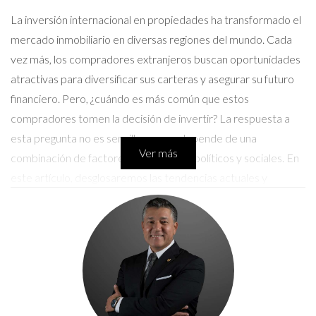
La inversión internacional en propiedades ha transformado el
mercado inmobiliario en diversas regiones del mundo. Cada
vez más, los compradores extranjeros buscan oportunidades
atractivas para diversificar sus carteras y asegurar su futuro
financiero. Pero, ¿cuándo es más común que estos
compradores tomen la decisión de invertir? La respuesta a
esta pregunta no es sencilla, ya que depende de una
Ver más
combinación de factores económicos, políticos y sociales. En
este artículo, desglosaremos las tendencias actuales y
proporcionaremos ejemplos concretos que te ayudarán a
entender mejor este fenómeno.
Tendencias Actuales en Inversión
Internacional
La globalización ha permitido que los mercados inmobiliarios
sean más accesibles para los inversores internacionales. Las