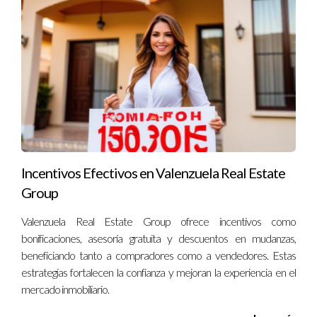
asesoría personalizada; soy Ignacio Valenzuela y estoy aquí
para ayudarte a navegar por este emocionante mundo
inmobiliario.
Preguntas Frecuentes
¿Cuáles son las mejores épocas del año para
atraer compradores internacionales?
Las temporadas altas turísticas suelen ser las mejores épocas
Incentivos Efectivos en Valenzuela Real Estate
para atraer a compradores internacionales, especialmente
Group
durante el verano o las vacaciones.
Valenzuela Real Estate Group ofrece incentivos como
¿Qué documentos necesito para vender a un
bonificaciones, asesoría gratuita y descuentos en mudanzas,
comprador internacional?
beneficiando tanto a compradores como a vendedores. Estas
estrategias fortalecen la confianza y mejoran la experiencia en el
Es fundamental tener toda la documentación legal lista,
mercado inmobiliario.
incluyendo títulos de propiedad y certificados fiscales.