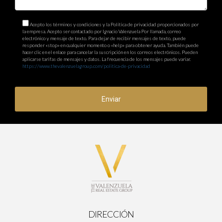
Acepto los términos y condiciones y la Política de privacidad proporcionados por
la empresa. Acepto ser contactado por Ignacio Valenzuela Por llamada, correo
electrónico y mensaje de texto. Para dejar de recibir mensajes de texto, puede
responder «stop» en cualquier momento o «help» para obtener ayuda. También puede
hacer clic en el enlace para cancelar la suscripción en los correos electrónicos. Pueden
aplicarse tarifas de mensajes y datos. La frecuencia de los mensajes puede variar.
https://www.thevalenzuelagroup.com/politica-de-privacidad
Enviar
DIRECCIÓN