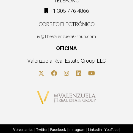
TELÉFONO
+1 305 776 4866
CORREO ELECTRÓNICO
iv@TheValenzuelaGroup.com
OFICINA
Valenzuela Real Estate Group, LLC
Volver arriba
|
Twitter
|
Facebook
|
Instagram
|
Linkedin
|
YouTube
|