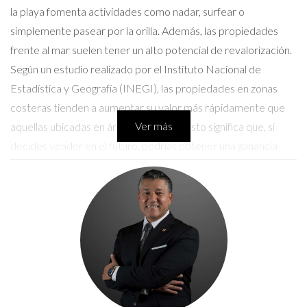
la playa fomenta actividades como nadar, surfear o
simplemente pasear por la orilla. Además, las propiedades
frente al mar suelen tener un alto potencial de revalorización.
Según un estudio realizado por el Instituto Nacional de
Estadística y Geografía (INEGI), las propiedades en zonas
costeras tienden a aumentar su valor más rápidamente que
Ver más
aquellas ubicadas en áreas interiores. Esto significa que, si
decides vender en el futuro, podrías obtener una ganancia
significativa.
Desafíos al Invertir en Propiedades
Frente al Mar
Sin embargo, invertir en propiedades frente al mar no está
exento de desafíos. Uno de los principales es el costo inicial
elevado. Las propiedades en estas ubicaciones suelen tener
precios más altos debido a su demanda y atractivo. Es