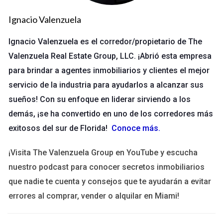
fundamental hacer un análisis financiero exhaustivo antes de
Ignacio Valenzuela
realizar una compra. Otro desafío importante es el riesgo
asociado a desastres naturales. Las áreas costeras son más
Ignacio Valenzuela es el corredor/propietario de The
vulnerables a huracanes, inundaciones y erosión. Por lo tanto,
Valenzuela Real Estate Group, LLC. ¡Abrió esta empresa
es crucial investigar sobre las condiciones climáticas del área y
para brindar a agentes inmobiliarios y clientes el mejor
considerar la contratación de seguros adecuados para
servicio de la industria para ayudarlos a alcanzar sus
proteger tu inversión.
sueños! Con su enfoque en liderar sirviendo a los
Casos de Éxito
demás, ¡se ha convertido en uno de los corredores más
exitosos del sur de Florida!
Conoce más
.
Para ilustrar cómo las propiedades frente al mar pueden ser
una gran inversión, aquí te presentamos tres casos
¡Visita The Valenzuela Group en YouTube y escucha
inspiradores:
nuestro podcast para conocer secretos inmobiliarios
que nadie te cuenta y consejos que te ayudarán a evitar
1. La Familia Martínez: Un Refugio Familiar
errores al comprar, vender o alquilar en Miami!
La familia Martínez decidió comprar una casa frente al mar en
la Riviera Maya hace cinco años. Al principio, buscaban un lugar