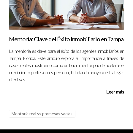
buscar un mentor que pueda guiarte en tu viaje. No olvides
que cada gran agente comenzó donde tú estás ahora; lo
importante es dar ese primer paso hacia adelante. Si sientes
que necesitas orientación o apoyo adicional en tu camino
inmobiliario, no dudes en contactar a Ignacio Valenzuela. Él
Mentoría: Clave del Éxito Inmobiliario en Tampa
está aquí para ayudarte a alcanzar tus sueños.
La mentoría es clave para el éxito de los agentes inmobiliarios en
Preguntas Frecuentes
Tampa, Florida. Este artículo explora su importancia a través de
casos reales, mostrando cómo un buen mentor puede acelerar el
¿Qué hace un buen mentor?
crecimiento profesional y personal, brindando apoyo y estrategias
efectivas.
Un buen mentor debe tener experiencia relevante,
habilidades comunicativas efectivas y una disposición genuina
Leer más
para ayudar a otros a crecer.
¿Cuánto tiempo debería durar una relación de
Mentoría real vs promesas vacías
mentoría?
No hay un tiempo específico; algunas relaciones pueden durar