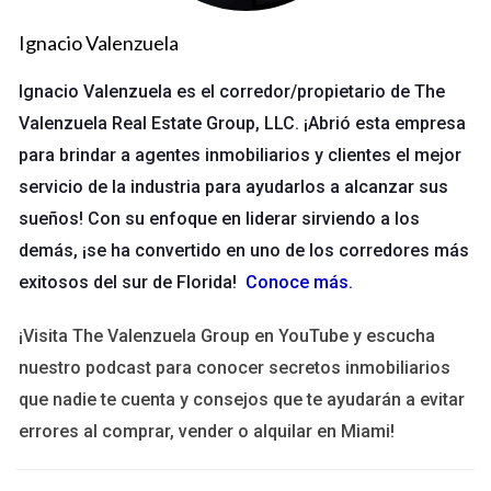
Ignacio Valenzuela
"La mentoría no solo te enseña sobre bienes
raíces; te prepara para los desafíos de la vida." -
Ignacio Valenzuela es el corredor/propietario de The
Ignacio Valenzuela
Valenzuela Real Estate Group, LLC. ¡Abrió esta empresa
para brindar a agentes inmobiliarios y clientes el mejor
Casos de Éxito
servicio de la industria para ayudarlos a alcanzar sus
Caso 1: El Viaje de María
sueños! Con su enfoque en liderar sirviendo a los
demás, ¡se ha convertido en uno de los corredores más
María llegó a Orlando como una nueva agente sin experiencia
exitosos del sur de Florida!
Conoce más
.
previa en ventas. Se sentía perdida en un mar de
competidores establecidos. Sin embargo, decidió buscar un
¡Visita The Valenzuela Group en YouTube y escucha
mentor que pudiera guiarla. A través de sesiones semanales,
nuestro podcast para conocer secretos inmobiliarios
su mentor le enseñó sobre estrategias de marketing digital y
que nadie te cuenta y consejos que te ayudarán a evitar
cómo construir relaciones con clientes potenciales. En menos
errores al comprar, vender o alquilar en Miami!
de un año, María logró cerrar su primera venta importante y
ahora es una agente reconocida en su comunidad. Su historia