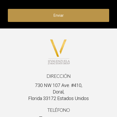
desarrollo profesional. Recuerda siempre que la búsqueda del
conocimiento nunca termina; cada paso cuenta hacia tu éxito
Enviar
personal y profesional. ¡Actúa hoy!
DIRECCIÓN
730 NW 107 Ave. #410,
Doral,
Florida 33172 Estados Unidos
TELÉFONO