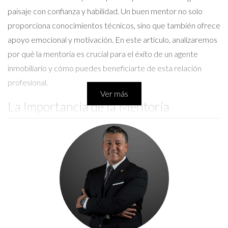
paisaje con confianza y habilidad. Un buen mentor no solo
proporciona conocimientos técnicos, sino que también ofrece
apoyo emocional y motivación. En este artículo, analizaremos
por qué la mentoría es crucial para el éxito de un agente
inmobiliario y cómo puedes beneficiarte de esta relación
profesional.
Ver más
La Importancia de la Mentoría
La mentoría en el ámbito inmobiliario va más allá del simple
aprendizaje sobre transacciones y contratos. Es una relación
que fomenta el crecimiento personal y profesional. Los
agentes que cuentan con mentores a menudo experimentan
una curva de aprendizaje más rápida y son capaces de evitar
errores comunes que pueden costar tiempo y dinero.
Además, tener un mentor puede abrir puertas a nuevas
oportunidades y conexiones dentro del sector.