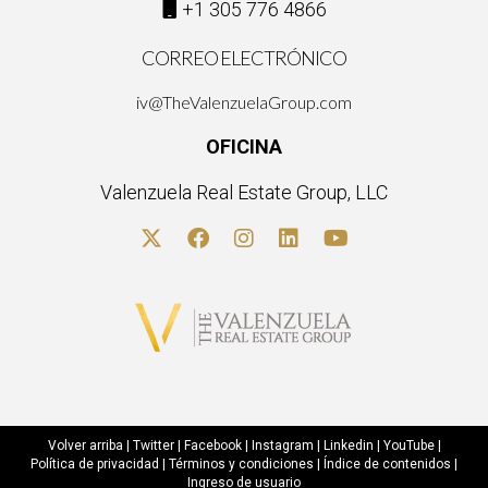
+1 305 776 4866
CORREO ELECTRÓNICO
iv@TheValenzuelaGroup.com
OFICINA
Valenzuela Real Estate Group, LLC
Volver arriba
|
Twitter
|
Facebook
|
Instagram
|
Linkedin
|
YouTube
|
Política de privacidad
|
Términos y condiciones
|
Índice de contenidos
|
Ingreso de usuario