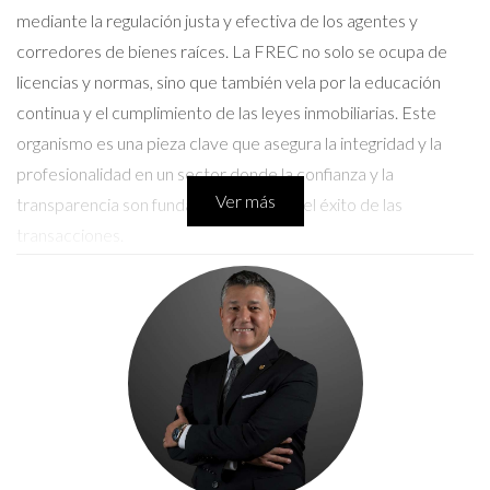
mediante la regulación justa y efectiva de los agentes y
corredores de bienes raíces. La FREC no solo se ocupa de
licencias y normas, sino que también vela por la educación
continua y el cumplimiento de las leyes inmobiliarias. Este
organismo es una pieza clave que asegura la integridad y la
profesionalidad en un sector donde la confianza y la
Ver más
transparencia son fundamentales para el éxito de las
transacciones.
Funciones de la FREC
Entre las diversas funciones que desempeña la FREC,
destacan las siguientes:
Emisión de licencias:
La FREC concede licencias a
corredores y agentes de bienes raíces, asegurándose
de que cumplan con los requisitos de formación y ética.
Regulación de la práctica inmobiliaria:
La comisión