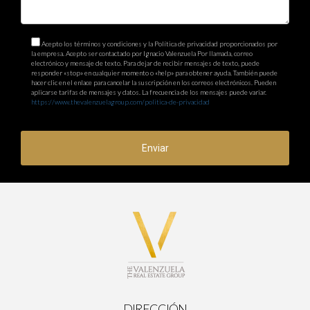
Acepto los términos y condiciones y la Política de privacidad proporcionados por
la empresa. Acepto ser contactado por Ignacio Valenzuela Por llamada, correo
electrónico y mensaje de texto. Para dejar de recibir mensajes de texto, puede
responder «stop» en cualquier momento o «help» para obtener ayuda. También puede
hacer clic en el enlace para cancelar la suscripción en los correos electrónicos. Pueden
aplicarse tarifas de mensajes y datos. La frecuencia de los mensajes puede variar.
https://www.thevalenzuelagroup.com/politica-de-privacidad
Enviar
DIRECCIÓN