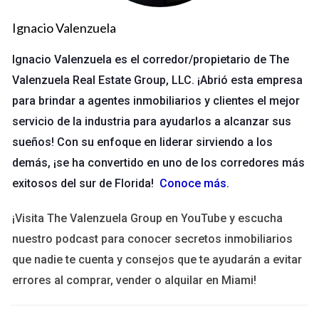
establece reglas y regulaciones que deben seguir los
profesionales en el campo, promoviendo mejores
Ignacio Valenzuela
prácticas y servicios.
Educación y capacitación:
Proporciona recursos
Ignacio Valenzuela es el corredor/propietario de The
educacionales y programas de formación para asegurar
Valenzuela Real Estate Group, LLC. ¡Abrió esta empresa
que los agentes se mantengan actualizados con las leyes
para brindar a agentes inmobiliarios y clientes el mejor
y tendencias del mercado.
Investigación y resolución de quejas:
La FREC recibe y
servicio de la industria para ayudarlos a alcanzar sus
analiza las quejas de los consumidores contra los
sueños! Con su enfoque en liderar sirviendo a los
agentes inmobiliarios, tomando medidas cuando sea
demás, ¡se ha convertido en uno de los corredores más
necesario para proteger al público.
exitosos del sur de Florida!
Conoce más
.
Importancia de la FREC en el sector
inmobiliario
¡Visita The Valenzuela Group en YouTube y escucha
nuestro podcast para conocer secretos inmobiliarios
La FREC juega un papel vital no solo para los agentes y
que nadie te cuenta y consejos que te ayudarán a evitar
corredores de bienes raíces, sino también para los
errores al comprar, vender o alquilar en Miami!
consumidores que buscan comprar o vender propiedades. Su
presencia asegura que tanto compradores como vendedores