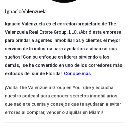
Definición de Contingencias
Ignacio Valenzuela
Las contingencias son condiciones específicas que deben
Ignacio Valenzuela es el corredor/propietario de The
cumplirse para que un contrato sea válido o para que ciertas
Valenzuela Real Estate Group, LLC. ¡Abrió esta empresa
acciones se lleven a cabo. Por ejemplo, en el ámbito
para brindar a agentes inmobiliarios y clientes el mejor
inmobiliario, una cláusula de contingencia puede estipular que
servicio de la industria para ayudarlos a alcanzar sus
la compra de una casa solo se llevará a cabo si la inspección
sueños! Con su enfoque en liderar sirviendo a los
revela que no hay problemas estructurales significativos. Esto
demás, ¡se ha convertido en uno de los corredores más
significa que si se detectan problemas graves, puedes
exitosos del sur de Florida!
Conoce más
.
retirarte del acuerdo sin penalización.
¡Visita The Valenzuela Group en YouTube y escucha
Ejemplos Comunes de Contingencias
nuestro podcast para conocer secretos inmobiliarios
Existen varios tipos de contingencias que puedes encontrar
que nadie te cuenta y consejos que te ayudarán a evitar
en los contratos:
errores al comprar, vender o alquilar en Miami!
Contingencia de Inspección: Permite cancelar la
compra si la propiedad presenta defectos.