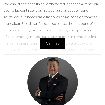
Por eso, al entrar en un acuerdo formal, es esencial tener en
cuenta las contingencias. Estas cláusulas pueden ser el
salvavidas que necesitas cuando las cosas no salen como se
planeaban. En este artículo, no solo discutiremos por qué son
vitales las contingencias en los contratos, sino que también te
ofreceremos ejemplos reales que muestran cómo pueden
marcar la diferencia entre una experiencia positiva y una
Ver más
pesadilla legal. Así que sigue leyendo para descubrir cómo
protegerte mejor en tus acuerdos.
Importancia de las Contingencias
Las contingencias son más que simples palabras en un
documento; son herramientas que pueden ayudarte a
navegar situaciones complicadas. Sin ellas, podrías
encontrarte atrapado en un contrato que no refleja tus
necesidades o expectativas.