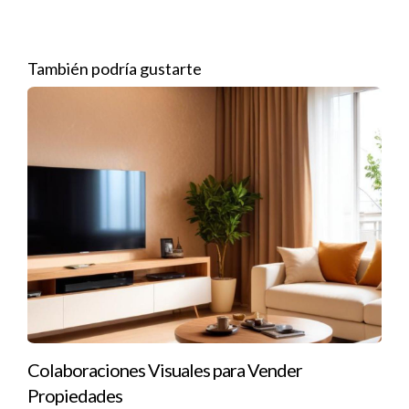
Contingencia Financiera: Establece que el comprador
debe obtener financiamiento antes de proceder.
Contingencia de Título: Asegura que el vendedor tenga
También podría gustarte
el derecho legal a vender la propiedad.
Contingencia de Venta: Permite al comprador cancelar
si no puede vender su propiedad actual.
Casos Reales
Para ilustrar la importancia de las contingencias, veamos
algunos casos reales donde estas cláusulas jugaron un papel
crucial.
Caso 1: La Compra de una Casa
María estaba emocionada por comprar su primera casa. Tras
meses de búsqueda, encontró la perfecta. Sin embargo,
durante la inspección previa a la compra, se descubrieron
Colaboraciones Visuales para Vender
problemas significativos con el sistema eléctrico y la
Propiedades