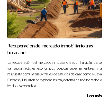
No dudes en pedir aclaraciones sobre cualquier
término o condición.
Consulta con un abogado especializado si tienes dudas
sobre las cláusulas.
Asegúrate de incluir todas las contingencias necesarias
según tu situación específica.
Revisa regularmente tus contratos existentes para
asegurarte de que sigan siendo relevantes.
Recuperación del mercado inmobiliario tras
Recuerda que estar bien informado es tu mejor defensa al
huracanes
firmar cualquier documento legal. Si necesitas ayuda
profesional para revisar o crear contratos sólidos con las
La recuperación del mercado inmobiliario tras un huracán fuerte
contingencias adecuadas, no dudes en contactar a Ignacio
var según factores económicos, políticas gubernamentales y la
respuesta comunitaria. A través de estudios de caso como Nueva
Valenzuela.
Orleans y Houston, se exploran las trayectorias de recuperación y
Preguntas Frecuentes
lecciones aprendidas.
Leer más
¿Qué sucede si no incluyo contingencias en mi
contrato?