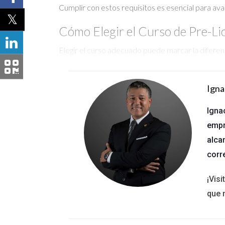
Cumplir con estos requisitos es esencial para ava
Cómo Elegir el Curso de Pre-L
Elegir el curso adecuado puede marcar la diferen
curso:
Investiga las Opciones Disponibles
Igna
Hay múltiples instituciones que ofrecen cursos de
Igna
información útil en sitios web oficiales del gobi
empr
Considera el Formato del Curso
alca
corr
Los cursos pueden ser presenciales o en línea. Pie
presencial podría ser ideal; si valoras la flexibilid
¡Vis
que 
Revisa las Opiniones y Testimonios
Las experiencias de otros estudiantes son valiosa