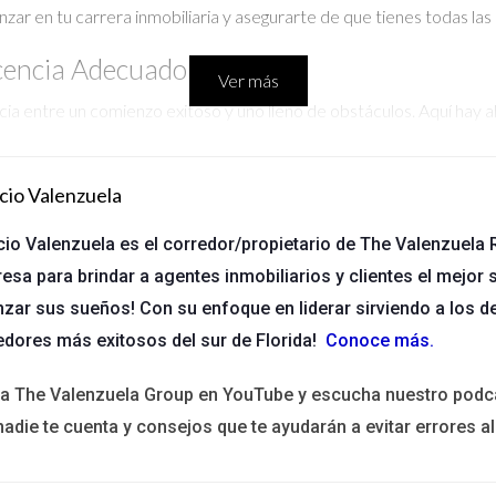
nzar en tu carrera inmobiliaria y asegurarte de que tienes todas la
icencia Adecuado
Ver más
cia entre un comienzo exitoso y uno lleno de obstáculos. Aquí hay 
cio Valenzuela
 pre-licencia. Investiga las opciones disponibles y verifica que e
cio Valenzuela es el corredor/propietario de The Valenzuela R
erno o a través de recomendaciones.
esa para brindar a agentes inmobiliarios y clientes el mejor s
nzar sus sueños! Con su enfoque en liderar sirviendo a los d
edores más exitosos del sur de Florida!
Conoce más
.
nsa en cuál formato se adapta mejor a tu estilo de aprendizaje. Si p
ad, considera uno en línea.
ita The Valenzuela Group en YouTube y escucha nuestro podc
nadie te cuenta y consejos que te ayudarán a evitar errores al
s. Busca reseñas y testimonios sobre los cursos que estás consider