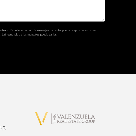
os establecidos por el estado.
algunas horas adicionales de estudio o repaso.
de texto. Para dejar de recibir mensajes de texto, puede responder «stop» en
. La frecuencia de los mensajes puede variar.
rativos relacionados con la obtención de tu
oral son muy beneficiosas para tener éxito en
es sobre tu futuro profesional. ¡Buena suerte!
up,