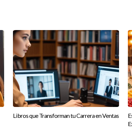
 vez que hayas elegido tu curso, estarás un paso más cerca de conve
eso, compartimos tres casos prácticos inspiradores:
iaria
 pero no sabía por dónde empezar. Después de investigar varias opc
ar el curso, se sintió preparada y confiada para presentar su examen 
rumbo profesional. Se inscribió en un curso presencial donde pudo
desde el principio. Tras obtener su licencia, Juan comenzó a trabaja
Libros que Transforman tu Carrera en Ventas
E
E
 verano mientras estaba libre del trabajo universitario. Se dedicó