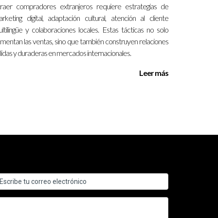
raer compradores extranjeros requiere estrategias de
 empleo en una agencia local y comenzó a
rketing digital, adaptación cultural, atención al cliente
r sus metas dentro del sector inmobiliario.
ltilingüe y colaboraciones locales. Estas tácticas no solo
mentan las ventas, sino que también construyen relaciones
lidas y duraderas en mercados internacionales.
 oportunidades y desafíos emocionantes. Al elegir
Leer más
nado hacia una carrera exitosa. Recuerda que
 primer paso hacia una nueva vida profesional llena
amino con confianza.
enciales) hasta varias semanas si optas por