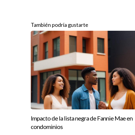
del contenido y la efectividad del instructor. Una
Casos Prácticos Exitosos
También podría gustarte
Para ilustrar cómo otros han navegado este proc
Caso 1: Laura, La Nueva Agente Inmobil
Laura siempre soñó con trabajar en bienes raíces
le permitía estudiar a su propio ritmo. Al finaliz
cerrado varias transacciones importantes.
Caso 2: Juan y Su Cambio de Carrera
Juan trabajaba en ventas pero quería cambiar su 
experiencia le ayudó a construir una red valiosa 
meses en el negocio.
Impacto de la lista negra de Fannie Mae en
Caso 3: María y Su Éxito Rápido
condominios
María decidió tomar un curso intensivo durante el