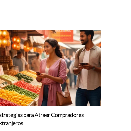
rtirte en agente inmobiliario.
iones, decidió inscribirse en un curso online que
estatal. Hoy, Laura es una agente exitosa y ha
 interactuar con instructores y compañeros. Esta
r con un mentor que lo guió durante sus primeros
strategias para Atraer Compradores
xtranjeros
 completamente al estudio y logró pasar su