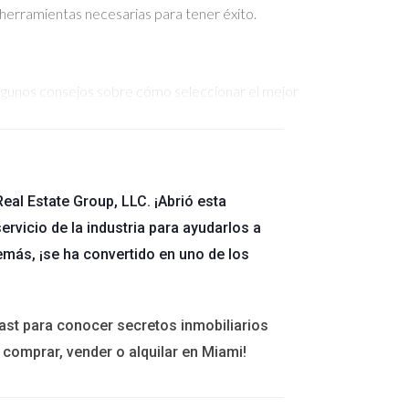
s herramientas necesarias para tener éxito.
algunos consejos sobre cómo seleccionar el mejor
stén aprobadas por el estado. Puedes encontrar
eal Estate Group, LLC. ¡Abrió esta
ervicio de la industria para ayudarlos a
emás, ¡se ha convertido en uno de los
refieres la interacción directa, un curso
ast para conocer secretos inmobiliarios
 comprar, vender o alquilar en Miami!
ando. Esto te dará una idea clara sobre la calidad