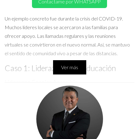
Contactame por WHATSAPP
Un ejemplo concreto fue durante la crisis del COVID-19.
Muchos líderes locales se acercaron a las familias para
ofrecer apoyo. Las llamadas regulares y las reuniones
virtuales se convirtieron en el nuevo normal. Así, se mantuvo
el sentido de comunidad vivo a pesar de las distancias.
Caso 1: Liderazgo en la Educación
Ver más
Liderazgo Escolar Accesible
En una escuela secundaria de Naples, el director decidió
implementar "horas abiertas". Esto permitió a los padres y
estudiantes plantear preocupaciones directamente. En una
reunión reciente, un padre expresó su preocupación por el
acoso escolar. La respuesta del director fue inmediata;
organizó talleres sobre el tema. Este tipo de liderazgo