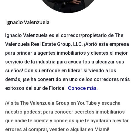
promueve una cultura de transparencia.
Ignacio Valenzuela
No subestimes el poder de escuchar. Tu opinión
importa.
Ignacio Valenzuela es el corredor/propietario de The
Valenzuela Real Estate Group, LLC. ¡Abrió esta empresa
Caso 2: Iniciativas Comunitarias
para brindar a agentes inmobiliarios y clientes el mejor
Programas de Voluntariado
servicio de la industria para ayudarlos a alcanzar sus
sueños! Con su enfoque en liderar sirviendo a los
En Ave Maria, se lanzó un programa de voluntariado que
demás, ¡se ha convertido en uno de los corredores más
conecta a jóvenes con ancianos. La coordinadora del
exitosos del sur de Florida!
Conoce más
.
programa está siempre disponible para resolver dudas. He
visto cómo los jóvenes se sienten valorados al ayudar,
¡Visita The Valenzuela Group en YouTube y escucha
mientras que los ancianos encuentran compañía y apoyo.
nuestro podcast para conocer secretos inmobiliarios
que nadie te cuenta y consejos que te ayudarán a evitar
Conéctate con tu comunidad. Haz la diferencia
errores al comprar, vender o alquilar en Miami!
hoy.