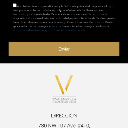
Acepto los términos y condiciones y la Política de privacidad proporcionados por
la empresa. Acepto ser contactado por Ignacio Valenzuela Por llamada, correo
electrónico y mensaje de texto. Para dejar de recibir mensajes de texto, puede
responder «stop» en cualquier momento o «help» para obtener ayuda. También puede
hacer clic en el enlace para cancelar la suscripción en los correos electrónicos. Pueden
aplicarse tarifas de mensajes y datos. La frecuencia de los mensajes puede variar.
https://www.thevalenzuelagroup.com/politica-de-privacidad
Enviar
DIRECCIÓN
730 NW 107 Ave. #410,