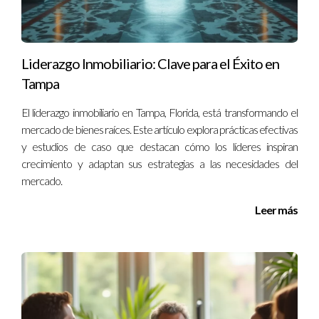
¿Cómo afecta esto a la cohesión social?
Un liderazgo accesible fortalece los lazos comunitarios,
Liderazgo Inmobiliario: Clave para el Éxito en
promoviendo un sentido de pertenencia e inclusión.
Tampa
Ignacio Valenzuela es un experto en liderazgo comunitario con
El liderazgo inmobiliario en Tampa, Florida, está transformando el
años de experiencia trabajando directamente con
mercado de bienes raíces. Este artículo explora prácticas efectivas
organizaciones en Ave Maria y Naples. Si deseas discutir
y estudios de caso que destacan cómo los líderes inspiran
cómo mejorar el liderazgo en tu organización o comunidad, no
crecimiento y adaptan sus estrategias a las necesidades del
dudes en ponerte en contacto conmigo al +13057764866.
mercado.
Leer más
LLAMAME AHORA