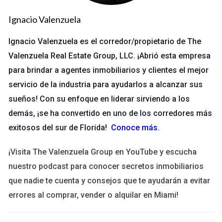
Implementación de tecnología
Ignacio Valenzuela
Ana dirige una empresa de desarrollo inmobiliario en Ave
Maria. Se dio cuenta de que muchas operaciones eran
Ignacio Valenzuela es el corredor/propietario de The
manuales y propensas a errores. Introdujo una plataforma
Valenzuela Real Estate Group, LLC. ¡Abrió esta empresa
digital que facilitó la gestión de proyectos y la comunicación
para brindar a agentes inmobiliarios y clientes el mejor
con los clientes. Esto no solo ahorró tiempo, sino que también
servicio de la industria para ayudarlos a alcanzar sus
mejoró la satisfacción del cliente. Desde la implementación,
sueños! Con su enfoque en liderar sirviendo a los
su empresa ha visto un crecimiento del 40% en proyectos
demás, ¡se ha convertido en uno de los corredores más
completados.
exitosos del sur de Florida!
Conoce más
.
¿Quieres aprender más sobre cómo la tecnología
¡Visita The Valenzuela Group en YouTube y escucha
puede impulsar tu negocio? ¡Hablemos!
nuestro podcast para conocer secretos inmobiliarios
que nadie te cuenta y consejos que te ayudarán a evitar
Estudio de caso 3
errores al comprar, vender o alquilar en Miami!
Fomentando la cultura empresarial