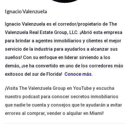
Considera aplicar encuestas a tus clientes para
obtener información valiosa.
Ignacio Valenzuela
Caso de estudio 2: Inversiones
Ignacio Valenzuela es el corredor/propietario de The
comerciales
Valenzuela Real Estate Group, LLC. ¡Abrió esta empresa
para brindar a agentes inmobiliarios y clientes el mejor
Las inversiones comerciales también requieren un liderazgo
servicio de la industria para ayudarlos a alcanzar sus
sólido. Recientemente trabajé con un inversor que estaba
sueños! Con su enfoque en liderar sirviendo a los
interesado en adquirir propiedades para oficinas. Hicimos un
demás, ¡se ha convertido en uno de los corredores más
análisis exhaustivo del mercado y encontramos una tendencia
exitosos del sur de Florida!
Conoce más
.
hacia espacios más flexibles y colaborativos. Esta decisión
resultó en una ocupación más alta que la media del mercado.
¡Visita The Valenzuela Group en YouTube y escucha
Lecciones aprendidas
nuestro podcast para conocer secretos inmobiliarios
que nadie te cuenta y consejos que te ayudarán a evitar
Investigar tendencias del mercado es fundamental.
Adaptar ofertas a lo que buscan los inquilinos modernos.
errores al comprar, vender o alquilar en Miami!
Mantener relaciones sólidas con los inquilinos para
asegurar la lealtad.