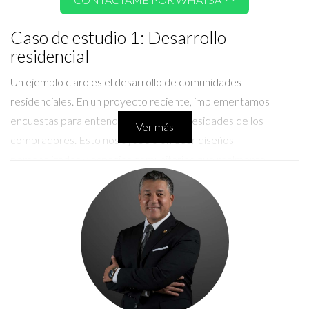
Caso de estudio 1: Desarrollo
residencial
Un ejemplo claro es el desarrollo de comunidades
residenciales. En un proyecto reciente, implementamos
encuestas para entender mejor las necesidades de los
Ver más
compradores. Esto nos ayudó a ofrecer diseños
personalizados y espacios comunitarios que realmente
importan. Al final, las ventas superaron nuestras expectativas
iniciales.
Observaciones clave
La importancia de conocer al cliente.
Flexibilidad en el diseño según preferencias.
Crear espacios que fomenten la comunidad.