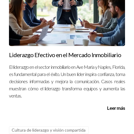
comprometo a ofrecer soluciones efectivas y personalizadas
para cada cliente. Si estás buscando asesoría o tienes
preguntas sobre cómo abordar tus proyectos inmobiliarios,
no dudes en contactarme al 13057764866. Estoy aquí para
ayudarte a alcanzar tus objetivos en el dinámico mundo del
real estate en Orlando.
Liderazgo Efectivo en el Mercado Inmobiliario
El liderazgo en el sector inmobiliario en Ave Maria y Naples, Florida,
es fundamental para el éxito. Un buen líder inspira confianza, toma
decisiones informadas y mejora la comunicación. Casos reales
muestran cómo el liderazgo transforma equipos y aumenta las
ventas.
Leer más
Cultura de liderazgo y visión compartida