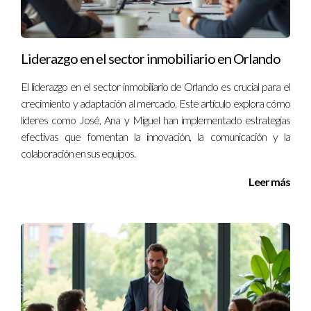
¿Cómo puedo asegurarme de que mi inversión
sea rentable?
Liderazgo en el sector inmobiliario en Orlando
Realiza investigaciones de mercado exhaustivas y mantente
actualizado sobre las tendencias económicas locales.
El liderazgo en el sector inmobiliario de Orlando es crucial para el
crecimiento y adaptación al mercado. Este artículo explora cómo
¿Es importante tener un equipo diverso en
líderes como José, Ana y Miguel han implementado estrategias
bienes raíces?
efectivas que fomentan la innovación, la comunicación y la
Sí, un equipo diverso puede aportar diferentes perspectivas y
colaboración en sus equipos.
habilidades que enriquecen el enfoque del proyecto.
Leer más
¿Qué papel juega la sostenibilidad en el
desarrollo inmobiliario?
La sostenibilidad es cada vez más relevante, con muchos
compradores buscando propiedades ecológicas y
responsables socialmente.
Con años de experiencia en el sector inmobiliario, me