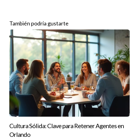
LLÁMAME AHORA
También podría gustarte
Caso de estudio 3: Proyectos de
renovación
La renovación de propiedades antiguas presenta su propio
conjunto de desafíos. En un proyecto específico, trabajé con
una casa histórica que necesitaba una actualización completa.
Decidimos mantener ciertos elementos originales para
preservar su carácter. Esto atrajo a un grupo específico de
compradores interesados en propiedades con historia.
Puntos importantes a considerar
Equilibrar modernización y preservación histórica.
Atraer un nicho de mercado específico.
Cultura Sólida: Clave para Retener Agentes en
Involucrar a la comunidad durante el proceso de
Orlando
renovación.