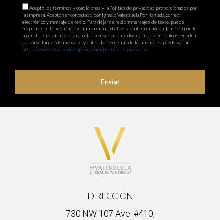
Acepto los términos y condiciones y la Política de privacidad proporcionados por
la empresa. Acepto ser contactado por Ignacio Valenzuela Por llamada, correo
electrónico y mensaje de texto. Para dejar de recibir mensajes de texto, puede
responder «stop» en cualquier momento o «help» para obtener ayuda. También puede
hacer clic en el enlace para cancelar la suscripción en los correos electrónicos. Pueden
aplicarse tarifas de mensajes y datos. La frecuencia de los mensajes puede variar.
https://www.thevalenzuelagroup.com/politica-de-privacidad
Enviar
DIRECCIÓN
730 NW 107 Ave. #410,