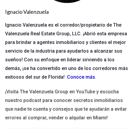
Caso 2: Gestión de relaciones con
Ignacio Valenzuela
clientes
Ignacio Valenzuela es el corredor/propietario de The
Un segundo ejemplo es la gestión eficaz de relaciones con
Valenzuela Real Estate Group, LLC. ¡Abrió esta empresa
clientes (CRM). Un grupo inmobiliario en Tampa implementó
para brindar a agentes inmobiliarios y clientes el mejor
un sistema CRM para realizar seguimiento a sus clientes
servicio de la industria para ayudarlos a alcanzar sus
potenciales y actuales. Esto les permitió personalizar su
sueños! Con su enfoque en liderar sirviendo a los
comunicación y mejorar su tasa de conversión.
demás, ¡se ha convertido en uno de los corredores más
Los resultados fueron evidentes. Al establecer un contacto
exitosos del sur de Florida!
Conoce más
.
regular y significativo con los clientes, lograron cerrar tratos
más rápido y mantener una alta satisfacción del cliente.
¡Visita The Valenzuela Group en YouTube y escucha
nuestro podcast para conocer secretos inmobiliarios
Considera implementar un sistema similar. Te
que nadie te cuenta y consejos que te ayudarán a evitar
sorprenderá cómo puede transformar tus
errores al comprar, vender o alquilar en Miami!
interacciones con los clientes.