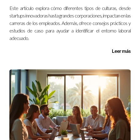
Este artículo explora cómo diferentes tipos de culturas, desde
Preguntas Frecuentes
startups innovadoras hasta grandes corporaciones, impactan en las
carreras de los empleados. Además, ofrece consejos prácticos y
¿Qué habilidades son esenciales para un líder en
estudios de caso para ayudar a identificar el entorno laboral
bienes raíces?
adecuado.
Las habilidades clave incluyen comunicación efectiva,
Leer más
adaptabilidad al cambio y conocimiento profundo del
mercado local.
¿Cómo puedo mejorar mi estrategia de
marketing?
Considera diversificar tus canales publicitarios e invertir en
análisis para entender mejor a tu audiencia.
¿Es importante la formación continua?
Sí, el sector inmobiliario está siempre cambiando.
Mantenerse actualizado es crucial para tener éxito.