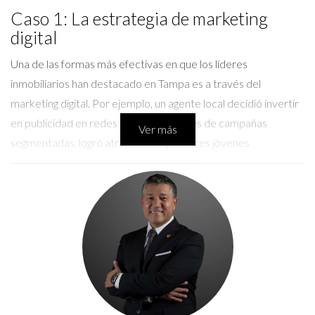
Caso 1: La estrategia de marketing
digital
Una de las formas más efectivas en que los líderes
inmobiliarios han destacado en Tampa es a través del
marketing digital. Por ejemplo, un agente local decidió invertir
en publicidad en redes sociales. A través de campañas
Ver más
segmentadas, logró atraer a compradores jóvenes
interesados en propiedades específicas.
La inversión valió la pena. En solo seis meses, sus ventas
aumentaron un 30%. Esta estrategia no solo atrajo a nuevos
clientes, sino que también mejoró su reputación como
experto en el área.
LLÁMAME