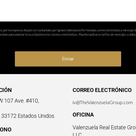
os por la empresa. Acepto ser contactado por Ignacio Valenzuela Por llamada, correo electrónico y mensaje 
nlace para cancelar la suscripción en los correos electrónicos. Pueden aplicarse tarifas de mensajes y datos
Enviar
CIÓN
CORREO ELECTRÓNICO
 107 Ave. #410,
iv@TheValenzuelaGroup.com
OFICINA
a 33172 Estados Unidos
Valenzuela Real Estate Gro
FONO
LLC