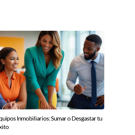
e humano puede cambiar radicalmente la
onas con las que trabajamos. El liderazgo humano es
torias inspiradoras de María, Juan y Laura son
uscando llevar tu carrera inmobiliaria al
n contactar a Ignacio Valenzuela. Su experiencia
va y el apoyo emocional.
quipos Inmobiliarios: Sumar o Desgastar tu
xito