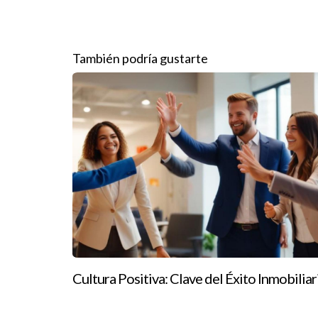
construyó una base sólida de clientes leales que
trayectoria profesional.
También podría gustarte
Conclusión
El éxito en el sector inmobiliario va más allá de 
fundamental para crear conexiones significativas 
ejemplos claros de cómo un enfoque centrado en l
siguiente nivel o necesitas orientación sobre cóm
y enfoque humano te ayudarán a alcanzar tus met
Preguntas Frecuentes
¿Qué es el liderazgo humano?
El liderazgo humano se refiere a la capacidad de 
Cultura Positiva: Clave del Éxito Inmobiliar
¿Cómo puede afectar el liderazgo huma