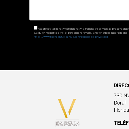
Acepto los términos y condiciones y la Política de privacidad proporcionad
cualquier momento o «help» para obtener ayuda. También puede hacer clic en el e
https://www.thevalenzuelagroup.com/politica-de-privacidad
DIREC
730 NW
Doral,
Florid
TELÉ