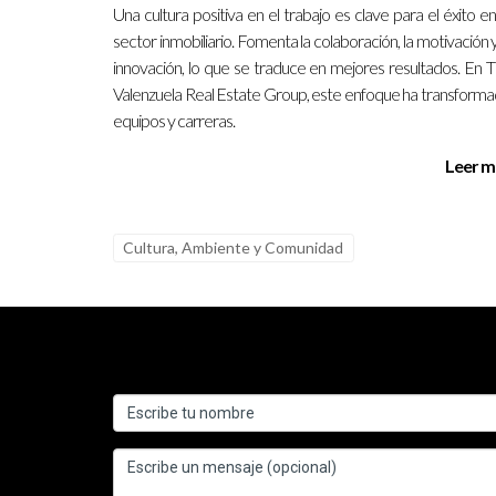
Un buen liderazgo humano puede ayudarte a construi
Una cultura positiva en el trabajo es clave para el éxito en
sector inmobiliario. Fomenta la colaboración, la motivación y
¿Qué habilidades debo desarrollar para 
innovación, lo que se traduce en mejores resultados. En 
Valenzuela Real Estate Group, este enfoque ha transform
Las habilidades clave incluyen la escucha activa, l
equipos y carreras.
¿Por qué es importante conocer a mis c
Leer m
Conocer a tus clientes te permite ofrecerles solu
¿Cómo puedo contactar a Ignacio Valen
Cultura, Ambiente y Comunidad
Puedes ponerte en contacto con Ignacio Valenzue
carrera inmobiliaria. Recuerda que tu éxito está 