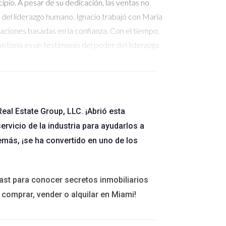
pio. A pesar de su dedicación, las ventas no
del liderazgo humano. Ignacio trabajó con María
laciones basadas en la confianza. Con el tiempo,
istoria es un testimonio del poder del liderazgo
ina sin fin y que sus clientes eran solo números
eal Estate Group, LLC. ¡Abrió esta
te taller, Juan aprendió sobre la importancia de
ervicio de la industria para ayudarlos a
n comenzó a ver cambios significativos: sus
emás, ¡se ha convertido en uno de los
a transformación demuestra que nunca es tarde
ast para conocer secretos inmobiliarios
 comprar, vender o alquilar en Miami!
 los clientes. A través del coaching personal con
para conocer mejor a sus clientes antes de
Laura no solo cerró más ventas, sino que también