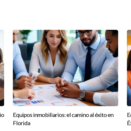
 confiaban plenamente en ella. Su historia resalta cómo el enfoqu
las cifras; se trata del impacto que tenemos en las vidas de las pers
y duraderas que beneficien tanto al agente como al cliente. Las his
as personas puede transformar carreras y vidas enteras. Si estás b
o establecer relaciones más profundas con tus clientes, no dudes e
as profesionales mientras construyes conexiones auténticas.
guiar e inspirar a otros mediante la empatía, la comunicación efecti
io
Equipos inmobiliarios: el camino al éxito en
E
Florida
É
no mi carrera como agente inmobiliario?