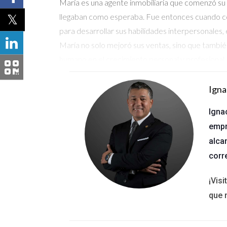
María es una agente inmobiliaria que comenzó su 
llegaban como esperaba. Fue entonces cuando con
para desarrollar sus habilidades interpersonales,
María no solo mejoró sus ventas, sino que también
humano en el crecimiento personal y profesional.
Caso de estudio: La transformación de
Igna
Juan era un agente experimentado pero había perdi
Igna
más en su lista. Un día decidió asistir a un talle
empr
conectar emocionalmente con sus clientes y cómo e
alca
clientes no solo estaban más satisfechos, sino 
corr
para redescubrir la pasión por lo que uno hace.
Caso de estudio: La experiencia de Lau
¡Vis
que 
Laura llegó al mundo inmobiliario con una gran e
Ignacio Valenzuela, aprendió a abordar cada inte
presentarles propiedades; esto le permitió ofre