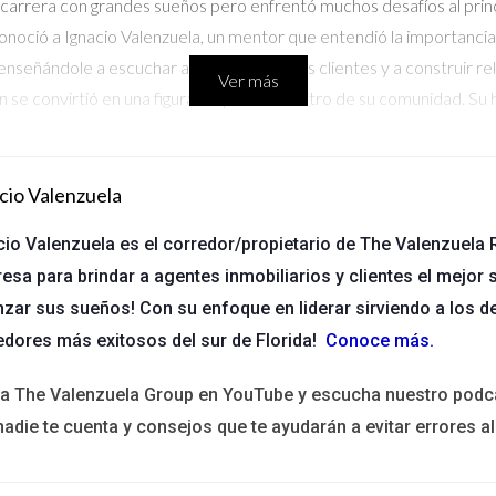
carrera con grandes sueños pero enfrentó muchos desafíos al princi
oció a Ignacio Valenzuela, un mentor que entendió la importancia 
 enseñándole a escuchar activamente a sus clientes y a construir re
Ver más
 se convirtió en una figura respetada dentro de su comunidad. Su h
 Juan
cio Valenzuela
do su pasión por el trabajo. Sentía que estaba atrapado en una rut
cio Valenzuela es el corredor/propietario de The Valenzuela R
r sobre liderazgo humano impartido por Ignacio Valenzuela. Durante es
esa para brindar a agentes inmobiliarios y clientes el mejor s
sto podía revitalizar su carrera. Al aplicar estas enseñanzas, Jua
nzar sus sueños! Con su enfoque en liderar sirviendo a los d
que también comenzaron a recomendarlo a amigos y familiares. Est
edores más exitosos del sur de Florida!
Conoce más
.
ra
ita The Valenzuela Group en YouTube y escucha nuestro podc
nadie te cuenta y consejos que te ayudarán a evitar errores al
nergía pero poco conocimiento sobre cómo manejar las relaciones con
racción con empatía y autenticidad. Laura implementó estrategias 
cer opciones más alineadas con sus expectativas. Como resultado, 