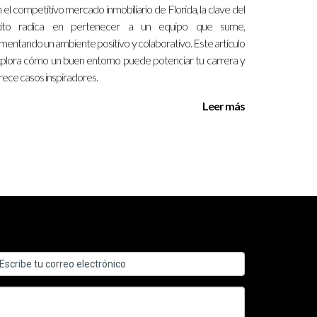
para lograr el éxito en el sector inmobiliario.
 el competitivo mercado inmobiliario de Florida, la clave del
xito radica en pertenecer a un equipo que sume,
mentando un ambiente positivo y colaborativo. Este artículo
plora cómo un buen entorno puede potenciar tu carrera y
ar a otros.
rece casos inspiradores.
Leer más
eseos, lo cual aumenta su satisfacción y lealtad.
 obtener asesoramiento personalizado sobre tu
umana en tu trabajo diario. ¡No esperes más!