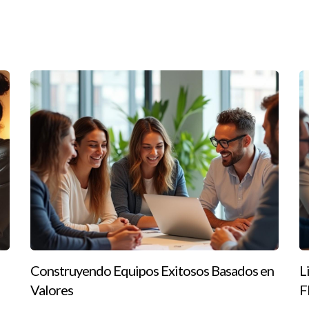
dirige una firma en Tampa conocida por su fuerte compromiso con l
néficas locales, permitiendo que cada venta contribuya a causas si
reputación positiva para la firma. Los agentes se sienten orgulloso
. Este tipo de liderazgo demuestra que tener un propósito más all
os como para los clientes.
ncial para alcanzar tus metas profesionales en Florida. Ya sea que b
guien que comparta tus valores puede ser transformador. Recuerda
ngan un compromiso genuino con su comunidad. Si estás listo para dar
r al líder adecuado para ti, no dudes en contactar a Ignacio Vale
Construyendo Equipos Exitosos Basados en
L
uro contactando a Ignacio Valenzuela hoy mismo.
Valores
F
biliario?