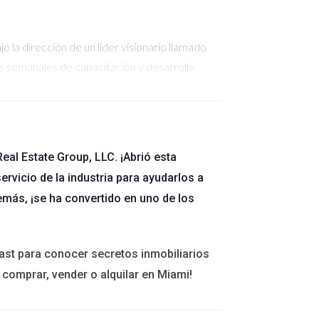
 la dirección de un líder visionario llamado
es semanales de capacitación y desarrollo
también crearon un espacio seguro para compartir
io grupo dentro de la firma. Su historia es
eal Estate Group, LLC. ¡Abrió esta
ervicio de la industria para ayudarlos a
ia golpeó, muchos en su industria se sintieron
emás, ¡se ha convertido en uno de los
ropiedades virtualmente y organizó seminarios
us ventas durante tiempos difíciles, sino que
stra cómo un líder con propósito puede guiar a
ast para conocer secretos inmobiliarios
 comprar, vender o alquilar en Miami!