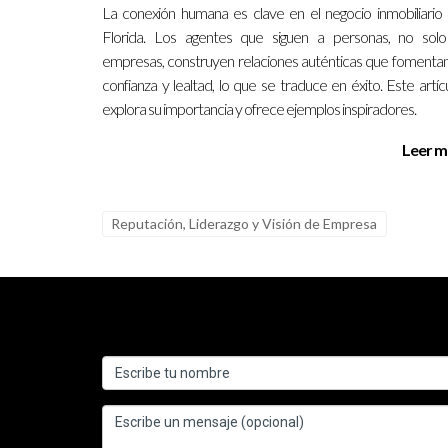
La conexión humana es clave en el negocio inmobiliario
Ignacio Valenzuela está aquí para responder todas
Florida. Los agentes que siguen a personas, no sol
empresas, construyen relaciones auténticas que fomentan
¿Quieres aprender más sobre oportunid
confianza y lealtad, lo que se traduce en éxito. Este artíc
explora su importancia y ofrece ejemplos inspiradores.
Conéctate con Ignacio Valenzuela y descubre cóm
Leer m
Preguntas Frecuentes
¿Qué características debo buscar en un 
Reputación, Liderazgo y Visión de Empresa
Busca líderes que tengan una visión clara, habili
¿Cómo puedo saber si un líder tiene pr
Investiga sus antecedentes y testimonios; observ
¿Es importante la adaptabilidad en un lí
Sí, especialmente en mercados cambiantes como el 
¿Qué beneficios trae tener un buen lide