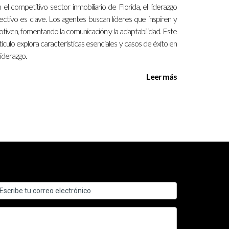
 el competitivo sector inmobiliario de Florida, el liderazgo
ectivo es clave. Los agentes buscan líderes que inspiren y
tiven, fomentando la comunicación y la adaptabilidad. Este
tículo explora características esenciales y casos de éxito en
 liderazgo.
Leer más
rollo del equipo.
omo a la comunidad.
según las circunstancias.