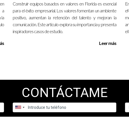
 en
Construir equipos basados en valores en Florida es esencial
En
 tus inquietudes y guiarte hacia las mejores decisiones.
o a
para el éxito empresarial. Los valores fomentan un ambiente
ef
 la
positivo, aumentan la retención del talento y mejoran la
mo
ades en Florida?
ulo
comunicación. Este artículo explora su importancia y presenta
ar
inspiradores casos de estudio.
el
o puedes aprovechar al máximo el mercado inmobiliario local.
ás
Leer más
líder inmobiliario?
dades comunicativas efectivas y un compromiso genuino con el desar
opósito?
CONTÁCTAME
a si han implementado iniciativas que beneficien tanto al equipo c
der inmobiliario?
inmobiliario; un buen líder debe ser capaz de ajustar estrategias 
razgo en mi carrera?