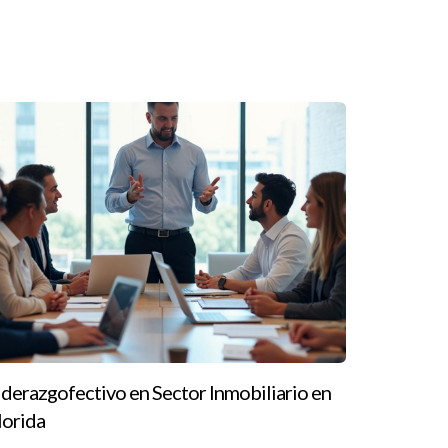
a comunidad local. Ana ha establecido programas
gnificativas. Este enfoque no solo ha mejorado la
s de trabajar allí porque saben que están
á del beneficio económico puede ser
usques crecimiento personal o desees contribuir a
 siempre buscar líderes que fomenten la
 el siguiente paso en tu carrera inmobiliaria o
nzuela. Su experiencia y dedicación pueden
iderazgofectivo en Sector Inmobiliario en
lorida