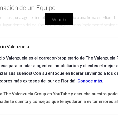
rmación de un Equipo
Laura, una agente inmobiliaria que se unió a una firma en Miami bajo
Ver más
 su lugar dentro del equipo; sin embargo, Carlos implementó sesion
mientas prácticas para mejorar las habilidades de venta, sino que 
oró sus cifras de ventas, sino que también comenzó a liderar su prop
cio Valenzuela
líder comprometido con el crecimiento individual y colectivo.
y Adaptabilidad
cio Valenzuela es el corredor/propietario de The Valenzuela R
esa para brindar a agentes inmobiliarios y clientes el mejor s
 quien lidera una agencia inmobiliaria en Orlando. Cuando la pandem
nzar sus sueños! Con su enfoque en liderar sirviendo a los d
nidad para innovar. Implementó tecnología avanzada para mostrar p
edores más exitosos del sur de Florida!
Conoce más
.
s a su enfoque proactivo y adaptable, su equipo no solo mantuvo s
prender sobre el mercado inmobiliario desde casa. Este caso demue
ita The Valenzuela Group en YouTube y escucha nuestro podc
ras sigue impulsando el crecimiento.
nadie te cuenta y consejos que te ayudarán a evitar errores al
o con la Comunidad