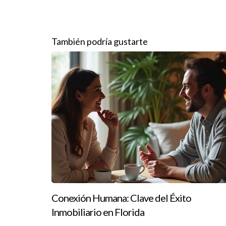
Finalmente, consideremos el caso de Ana, quien 
que conectan a sus agentes con organizaciones be
moral del equipo, sino que también ha creado una 
También podría gustarte
marcando una diferencia real en sus comunidades
increíblemente motivador tanto para los emplead
Conclusión
Elegir un líder inmobiliario con propósito es ese
una cultura empresarial positiva, encontrar a al
innovación, apoyen tu desarrollo profesional y te
simplemente deseas explorar más sobre cómo elegi
ayudarte a encontrar ese camino hacia el éxito.
¿Listo para hacer crecer tu carrera?
Conexión Humana: Clave del Éxito
¡No esperes más! Da el primer paso hacia tu fut
Inmobiliario en Florida
¿Tienes preguntas sobre liderazgo inmo