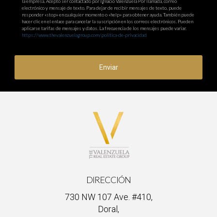
la empresa. Acepto ser contactado por Ignacio Valenzuela Por llamada, correo
electrónico y mensaje de texto. Para dejar de recibir mensajes de texto, puede
responder «stop» en cualquier momento o «help» para obtener ayuda. También puede
hacer clic en el enlace para cancelar la suscripción en los correos electrónicos. Pueden
aplicarse tarifas de mensajes y datos. La frecuencia de los mensajes puede variar.
https://www.thevalenzuelagroup.com/politica-de-privacidad
Enviar
DIRECCIÓN
730 NW 107 Ave. #410,
Doral,