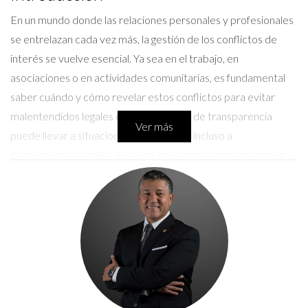
En un mundo donde las relaciones personales y profesionales
se entrelazan cada vez más, la gestión de los conflictos de
interés se vuelve esencial. Ya sea en el trabajo, en
asociaciones o en actividades comunitarias, es fundamental
saber cuándo y cómo revelar estos conflictos para evitar
malentendidos legales o éticos. La falta de transparencia
Ver más
puede llevar a situaciones incómodas e incluso a
consecuencias legales. Por eso, hoy vamos a profundizar en
este tema tan relevante, ofreciendo claridad sobre cómo
manejarlo adecuadamente.
¿Cuándo debo revelar un posible
conflicto de interés?
La revelación de un conflicto de interés debe hacerse cuando
existe una posibilidad razonable de que tus decisiones puedan