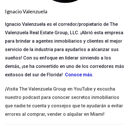
verse influenciadas por intereses externos. Esto incluye
situaciones donde tus relaciones personales o financieras
Ignacio Valenzuela
puedan comprometer tu objetividad. A continuación,
Ignacio Valenzuela es el corredor/propietario de The
exploraremos algunos casos prácticos que ilustran esta
necesidad.
Valenzuela Real Estate Group, LLC. ¡Abrió esta empresa
para brindar a agentes inmobiliarios y clientes el mejor
Caso práctico 1: Relaciones personales
servicio de la industria para ayudarlos a alcanzar sus
Imagina que trabajas en una empresa que está evaluando
sueños! Con su enfoque en liderar sirviendo a los
proveedores para un nuevo proyecto y te das cuenta de que
demás, ¡se ha convertido en uno de los corredores más
uno de los candidatos es un amigo cercano. En este caso, es
exitosos del sur de Florida!
Conoce más
.
crucial que reveles tu relación con el proveedor a tu
supervisor o al comité encargado de la selección. Al hacerlo,
¡Visita The Valenzuela Group en YouTube y escucha
proteges la integridad del proceso y evitas cualquier
nuestro podcast para conocer secretos inmobiliarios
percepción de favoritismo.
que nadie te cuenta y consejos que te ayudarán a evitar
errores al comprar, vender o alquilar en Miami!
Caso práctico 2: Intereses financieros
Supongamos que tienes acciones en una empresa