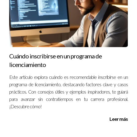
está aquí para ayudarte en cualquier duda o consulta
relacionada con este tema.
Preguntas frecuentes
¿Qué es un conflicto de interés?
Un conflicto de interés ocurre cuando tus intereses
Cuándo inscribirse en un programa de
personales o financieros pueden influir en tus decisiones
licenciamiento
profesionales.
Este artículo explora cuándo es recomendable inscribirse en un
¿Debo revelar todos mis conflictos potenciales?
programa de licenciamiento, destacando factores clave y casos
prácticos. Con consejos útiles y ejemplos inspiradores, te guiará
Es recomendable revelar cualquier situación que pueda
para avanzar sin contratiempos en tu carrera profesional.
percibirse como un conflicto, incluso si crees que no afectará
¡Descubre cómo!
tu juicio.
Leer más
¿Qué pasa si no revelo un conflicto?
No revelar un conflicto puede llevar a sanciones legales o