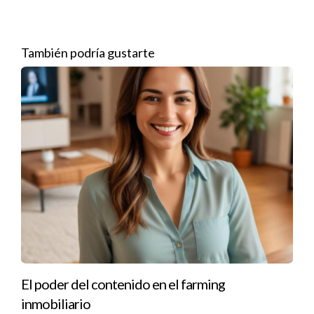
manera más eficaz. Considera ver [este video]
(https://www.youtube.com/watch?v=R93Pjm2H7xE) sobre
cómo maximizar tu potencial como agente inmobiliario.
También podría gustarte
3. Capacítate continuamente
El aprendizaje nunca debe detenerse. Mantente al tanto de
las tendencias del mercado, las regulaciones locales y las
mejores prácticas de venta. Esto no solo te permitirá ofrecer
un mejor servicio a tus clientes, sino que también te
posicionará como un experto en tu campo.
4. Ofrece un servicio excepcional al cliente
La satisfacción del cliente es la clave del éxito. Asegúrate de
escuchar activamente las necesidades de tus clientes y de
brindarles un servicio personalizado. Convertirte en su asesor
El poder del contenido en el farming
de confianza no solo fomentará la repetición de negocios, sino
inmobiliario
que también generará referencias valiosas.