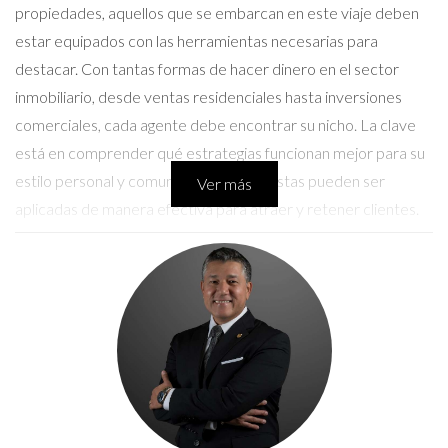
propiedades, aquellos que se embarcan en este viaje deben
estar equipados con las herramientas necesarias para
destacar. Con tantas formas de hacer dinero en el sector
inmobiliario, desde ventas residenciales hasta inversiones
comerciales, cada agente debe encontrar su nicho. La clave
está en comprender qué estrategias funcionan mejor para su
estilo personal y comunitario, y cómo estas pueden ser
Ver más
aplicadas de manera efectiva para atraer y retener clientes.
Consejos para convertirte en un agente
inmobiliario exitoso
Para navegar por el competitivo mundo inmobiliario, aquí hay
algunos consejos clave que pueden ayudarte a destacar entre
la multitud. Aplicar estos consejos no solo te permitirá ganar
más dinero, sino también construir una carrera sólida y
sostenible.