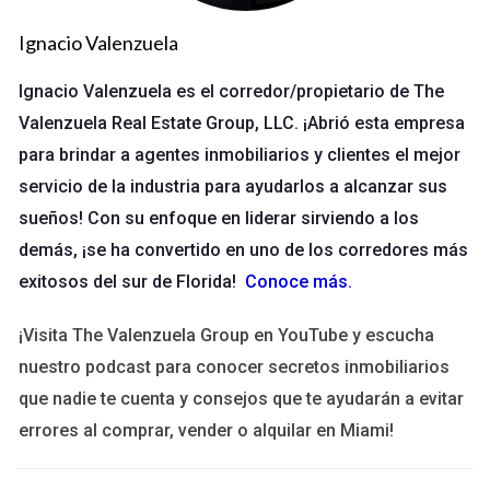
1. Construye una sólida red de contactos
Ignacio Valenzuela
Las conexiones son fundamentales en el sector inmobiliario. A
Ignacio Valenzuela es el corredor/propietario de The
medida que construyes relaciones con otros profesionales
Valenzuela Real Estate Group, LLC. ¡Abrió esta empresa
del sector, clientes potenciales y personas influyentes en tu
para brindar a agentes inmobiliarios y clientes el mejor
comunidad, debes recordar que la calidad de estas
servicio de la industria para ayudarlos a alcanzar sus
conexiones es tan importante como la cantidad. Participa en
sueños! Con su enfoque en liderar sirviendo a los
eventos locales, ferias de vivienda y actividades comunitarias
demás, ¡se ha convertido en uno de los corredores más
para crear una red sólida.
exitosos del sur de Florida!
Conoce más
.
2. Aprovecha la tecnología
¡Visita The Valenzuela Group en YouTube y escucha
En la era digital, utilizar herramientas tecnológicas puede
nuestro podcast para conocer secretos inmobiliarios
marcar una gran diferencia en tu éxito. Desde el uso de
que nadie te cuenta y consejos que te ayudarán a evitar
software de gestión de clientes hasta estrategias de
errores al comprar, vender o alquilar en Miami!
marketing en redes sociales, integrar tecnología en tu enfoque
te permitirá llegar a más clientes y gestionar tus relaciones de