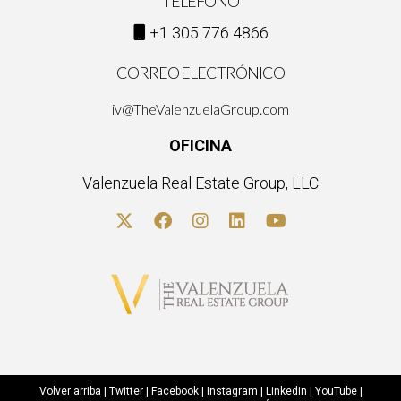
TELÉFONO
+1 305 776 4866
CORREO ELECTRÓNICO
iv@TheValenzuelaGroup.com
OFICINA
Valenzuela Real Estate Group, LLC
Volver arriba
|
Twitter
|
Facebook
|
Instagram
|
Linkedin
|
YouTube
|