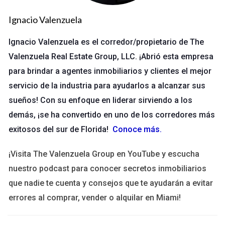
Caso Práctico 1
Ignacio Valenzuela
Un cliente compró una propiedad en Ave Maria por $300,000.
Ignacio Valenzuela es el corredor/propietario de The
Usó un análisis comparativo y descubrió que propiedades
Valenzuela Real Estate Group, LLC. ¡Abrió esta empresa
similares se vendieron entre $350,000 y $400,000. Esto le
para brindar a agentes inmobiliarios y clientes el mejor
permitió ajustar su precio de venta al alza y atraer más
servicio de la industria para ayudarlos a alcanzar sus
compradores.
sueños! Con su enfoque en liderar sirviendo a los
Caso Práctico 2
demás, ¡se ha convertido en uno de los corredores más
En Naples, un propietario estaba preocupado por su tasa de
exitosos del sur de Florida!
Conoce más
.
ocupación baja. Tras investigar, se dio cuenta de que muchas
¡Visita The Valenzuela Group en YouTube y escucha
propiedades ofrecían mejores comodidades. Decidió
nuestro podcast para conocer secretos inmobiliarios
actualizar su vivienda con mejoras mínimas y logró aumentar
que nadie te cuenta y consejos que te ayudarán a evitar
su tasa de ocupación del 70% al 90% en solo unos meses.
errores al comprar, vender o alquilar en Miami!
Caso Práctico 3