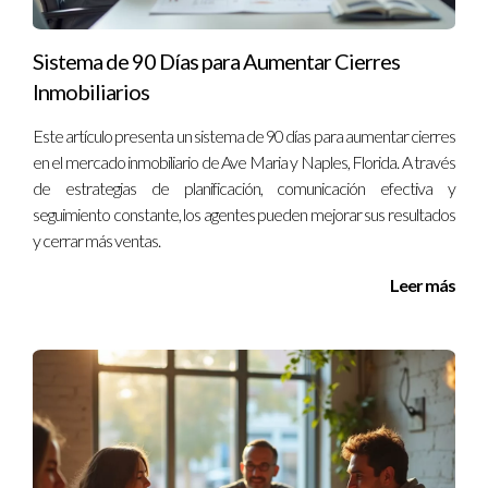
mercado local.
Sistema de 90 Días para Aumentar Cierres
No esperes más para optimizar tus inversiones
Inmobiliarios
inmobiliarias. Contáctame hoy mismo para recibir
Este artículo presenta un sistema de 90 días para aumentar cierres
asesoría personalizada.
en el mercado inmobiliario de Ave Maria y Naples, Florida. A través
de estrategias de planificación, comunicación efectiva y
Soy Ignacio Valenzuela, un experto en el sector inmobiliario en
seguimiento constante, los agentes pueden mejorar sus resultados
Florida. Mi experiencia me permite ayudarte a navegar por
y cerrar más ventas.
este complejo mercado. No dudes en comunicarte conmigo
Leer más
para cualquier consulta o asesoramiento específico.