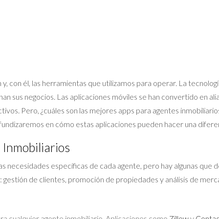
 y, con él, las herramientas que utilizamos para operar. La tecnolo
onan sus negocios. Las aplicaciones móviles se han convertido en al
ctivos. Pero, ¿cuáles son las mejores apps para agentes inmobiliari
ofundizaremos en cómo estas aplicaciones pueden hacer una diferenci
Inmobiliarios
as necesidades específicas de cada agente, pero hay algunas que de
: gestión de clientes, promoción de propiedades y análisis de merc
ara cualquier agente inmobiliario. Aplicaciones como
Zillow
y
Contac