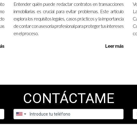
nto
Entender quién puede redactar contratos en transacciones
Ve
olucionando, es crucial que los agentes adopten herramientas tecn
ómo
inmobiliarias es crucial para evitar problemas. Este artículo
La
ndo
explora los requisitos legales, casos prácticos y la importancia
Ca
facilitan la gestión diaria, sino que también potencian la relación c
tas
de contar con asesoría profesional para proteger tus intereses
C
ivel y maximizar tu potencial como agente inmobiliario, considera inc
en el proceso.
co
 así que comienza hoy mismo a explorar estas aplicaciones y obser
ás
Leer más
tir más sobre cómo estas herramientas pueden beneficiarte persona
ra agentes inmobiliarios principiantes?
CONTÁCTAME
para principiantes ya que ofrecen interfaces amigables y recursos ú
stión del tiempo?
etitivas como seguimientos o recordatorios, lo que libera tiempo 