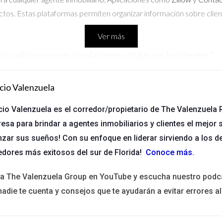
os. Estas plataformas permiten organizar información sobre clien
Ver más
rio radica en construir relaciones sólidas con los clientes.”
cio Valenzuela
encial promocionar tus propiedades de manera efectiva. Aplicaci
cio Valenzuela es el corredor/propietario de The Valenzuela R
experto en diseño gráfico. Además, plataformas como
Facebook Ad
esa para brindar a agentes inmobiliarios y clientes el mejor s
las personas adecuadas.
nzar sus sueños! Con su enfoque en liderar sirviendo a los d
edores más exitosos del sur de Florida!
Conoce más
.
 una propiedad destaque entre la multitud.”
ita The Valenzuela Group en YouTube y escucha nuestro podc
nadie te cuenta y consejos que te ayudarán a evitar errores al
isiones informadas. Herramientas como
Realtor.com
ofrecen datos
lecer precios adecuados para las propiedades, sino que también pe