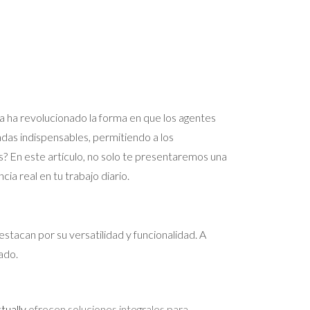
gía ha revolucionado la forma en que los agentes
iadas indispensables, permitiendo a los
os? En este artículo, no solo te presentaremos una
a real en tu trabajo diario.
stacan por su versatilidad y funcionalidad. A
ado.
tually
ofrecen soluciones integrales para