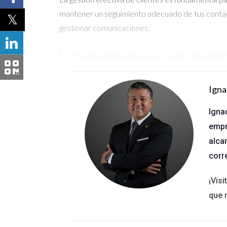
mantener un seguimiento adecuado de tus contact
gestionar comunicaciones.
“La clave del éxito en el sector inmobilia
Promoción de Propiedades
Igna
Para destacar en un mercado competitivo, es es
Igna
visualmente atractivos sin necesidad de ser un 
empr
objetivo, asegurando que tus anuncios lleguen a 
alca
corr
“Una buena presentación puede hacer que
¡Vis
Análisis de Mercado
que 
Comprender el mercado es vital para tomar dec
precios comparativos. Esto no solo ayuda a estab