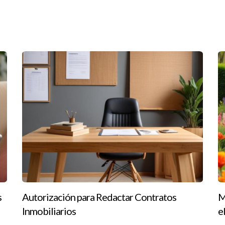
mpodera a los agentes para brindar un mejor servicio.”
os donde el uso efectivo de aplicaciones ha llevado a resultados s
actually
to, utilizó Contactually para gestionar su base de datos de cliente
ermitió dedicar más tiempo a mostrar propiedades y menos a tareas
uncios visuales atractivos para sus propiedades. Al implementar dis
s potenciales. Su tasa de respuesta aumentó significativamente, lo 
com
is detallados del mercado local antes de asesorar a sus clientes sob
s
Autorización para Redactar Contratos
M
erse como una experta confiable en su área.
Inmobiliarios
e