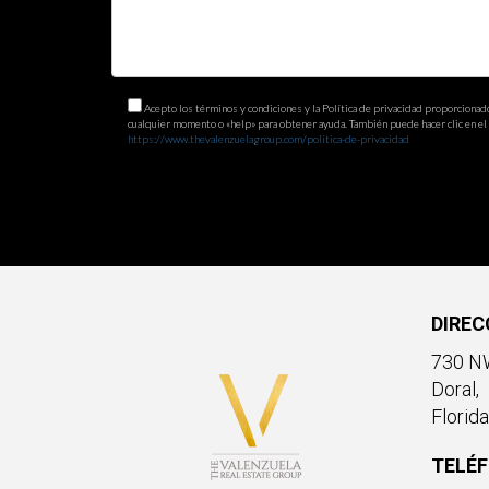
¿Es necesario pagar por estas aplicacio
Existen tanto opciones gratuitas como premium; 
Acepto los términos y condiciones y la Política de privacidad proporcionad
¿Qué tan efectivas son las redes socia
cualquier momento o «help» para obtener ayuda. También puede hacer clic en el e
https://www.thevalenzuelagroup.com/politica-de-privacidad
Las redes sociales son extremadamente efectivas; 
¿Puedo usar varias aplicaciones al mis
Sí, combinar diferentes aplicaciones puede ofrec
DIREC
730 NW
Doral,
Florid
TELÉ