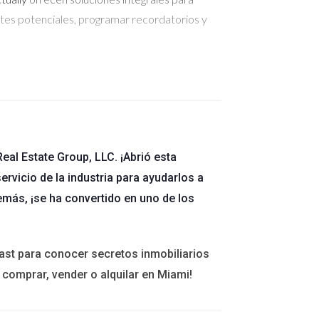
tes potenciales, programar recordatorios y
ones como
Canva
permiten crear anuncios
eal Estate Group, LLC. ¡Abrió esta
s
facilitan la segmentación precisa del público
ervicio de la industria para ayudarlos a
emás, ¡se ha convertido en uno de los
ast para conocer secretos inmobiliarios
 comprar, vender o alquilar en Miami!
 actualizados sobre tendencias del mercado y
rmite asesorar a los clientes con información