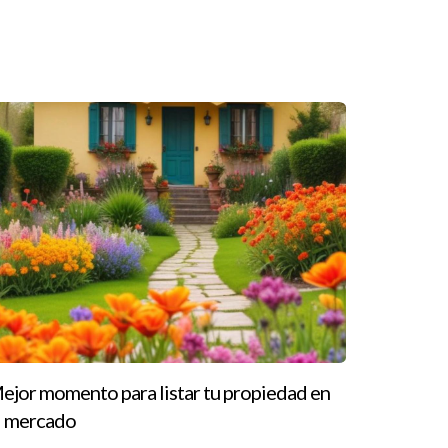
orprendentes en el ámbito inmobiliario.
s. Gracias a esta herramienta, pudo automatizar
 administrativas. Como resultado, incrementó sus
eños innovadores y llamativos en redes sociales,
que se tradujo en más visitas a las propiedades.
re precios. Gracias a esta información precisa,
ejor momento para listar tu propiedad en
l mercado