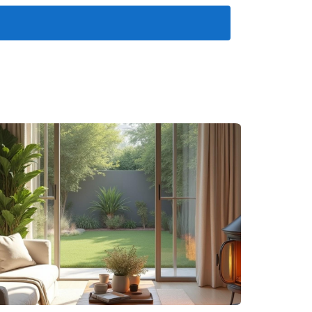
a cumplir con ellas.
unas prácticas recomendadas incluyen:
elacionados con el cumplimiento.
puede evitar problemas legales. Las empresas
 capacidades, limitaciones y expectativas que se
la empresa.
 ya que estos pueden convertirse en un punto de
o de conflictos legales, sino que también