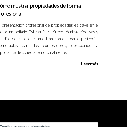
ómo mostrar propiedades de forma
rofesional
 tres ejemplos de estudios de caso:
 presentación profesional de propiedades es clave en el
adquirir a una startup emergente. Este análisis
ctor inmobiliario. Este artículo ofrece técnicas efectivas y
sacción, evitando así litigios costosos en el
tudios de caso que muestran cómo crear experiencias
plimiento normativo. Esta iniciativa resultó en
emorables para los compradores, destacando la
rosa herramienta para la prevención de problemas
portancia de conectar emocionalmente.
entación meticulosa de negociaciones, pudo
Leer más
evitar complicaciones legales y fomentar