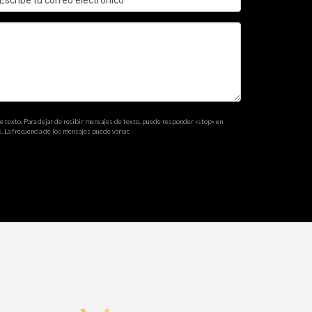
e de que todas las partes cumplen con los
ectar el éxito de la transacción.
 cualquier cláusula adicional específica para la
entes.
de texto. Para dejar de recibir mensajes de texto, puede responder «stop» en
. La frecuencia de los mensajes puede variar.
tación regular para empleados, auditorías
 prevenir malentendidos y disputas legales.
la empresa y, en casos extremos, la pérdida de la