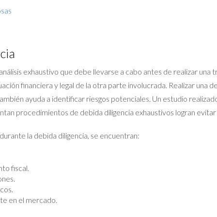
osas
cia
y análisis exhaustivo que debe llevarse a cabo antes de realizar una 
ación financiera y legal de la otra parte involucrada. Realizar una 
también ayuda a identificar riesgos potenciales. Un estudio realiza
n procedimientos de debida diligencia exhaustivos logran evitar con
urante la debida diligencia, se encuentran:
to fiscal.
ones.
icos.
rte en el mercado.