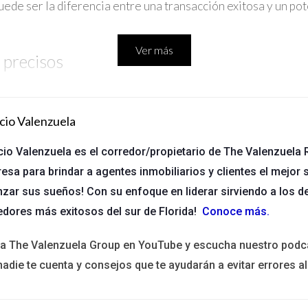
uede ser la diferencia entre una transacción exitosa y un pot
Ver más
 precisos
egales en una transacción es contar con contratos bien redactados
es del acuerdo y proporciona un marco que facilita la resolución de 
cio Valenzuela
aciones y derechos específicos de las partes. Además, se debe evita
as.
cio Valenzuela es el corredor/propietario de The Valenzuela R
esa para brindar a agentes inmobiliarios y clientes el mejor s
vise cualquier contrato antes de que se firme. Esto garantiza que
nzar sus sueños! Con su enfoque en liderar sirviendo a los d
ew menciona que el 75% de las disputas legales provienen de malen
edores más exitosos del sur de Florida!
Conoce más
.
contratos sólidos es esencial para prevenir problemas legales.
y normativas
ita The Valenzuela Group en YouTube y escucha nuestro podc
nadie te cuenta y consejos que te ayudarán a evitar errores al
 es otro aspecto crítico que las organizaciones deben abordar para
egulaciones, y el desconocimiento de estas puede llevar a sancione