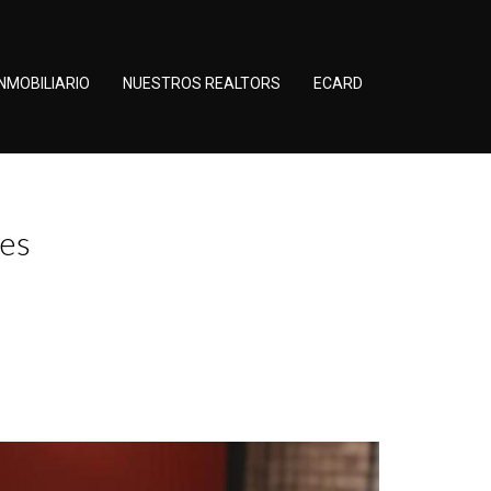
NMOBILIARIO
NUESTROS REALTORS
ECARD
nes