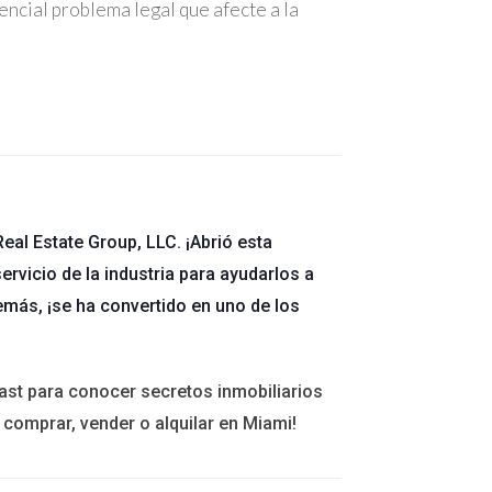
encial problema legal que afecte a la
. Un contrato claro establece las expectativas
disputas. Es fundamental incluir cláusulas que
r el uso de jerga legal compleja, ya que esto
eal Estate Group, LLC. ¡Abrió esta
ervicio de la industria para ayudarlos a
 todos los aspectos legales sean considerados y
emás, ¡se ha convertido en uno de los
tendidos en la interpretación de contratos. Por
ast para conocer secretos inmobiliarios
 comprar, vender o alquilar en Miami!
 evitar problemas legales durante las
s severas. Es importante que los líderes