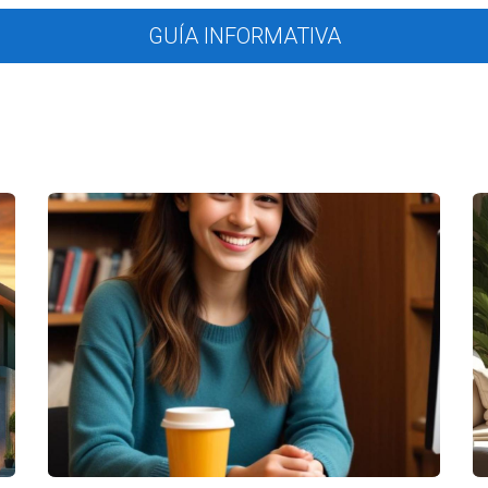
s sobre las leyes que rigen sus operaciones y que se comprometan 
GUÍA INFORMATIVA
entos internos que aseguren el cumplimiento de regulaciones. Alg
políticas y regulaciones.
iento.
supervise la adherencia a las normativas.
nde los empleados puedan hacer preguntas o reportar problemas r
te
stión de integridad, sino que también es un importante factor que 
de ser transparentes y justas. Esto implica ser honestos sobre las
ia puede dar lugar a reclamaciones legales y dañar la reputación de 
os verbales y compromisos realizados durante las negociaciones,
 Adoptar un enfoque de negociación ética no solo minimiza el riesg
.