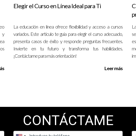
ciones exitosas
Elegir el Curso en Línea Ideal para Ti
C
p
res prácticas puede prevenir problemas legales, aquí se presentan
deo
La educación en línea ofrece flexibilidad y acceso a cursos
La
a que realizó un exhaustivo proceso de debida diligencia antes de 
 y
variados. Este artículo te guía para elegir el curso adecuado,
se
 propiedad intelectual que fueron resolvibles antes de cerrar la tran
rea
presenta casos de éxito y responde preguntas frecuentes.
es
inancieros que implementó una nueva política de capacitación en cum
los
Invierte en tu futuro y transforma tus habilidades.
m
es regulatorias, demostrando que la educación puede ser una pode
¡Contáctame para más orientación!
im
íces que, a través de la redacción clara de contratos y la docum
ás
Leer más
iente sin recurrir a la mediación o litigios.
ndo las organizaciones priorizan buenas prácticas, pueden 
nible.
CONTÁCTAME
es importante?