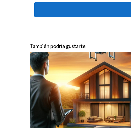
empresariales y sus equipos estén bien informado
Las organizaciones deben implementar procedimi
Capacitación regular para empleados sobre 
Auditorías internas para evaluar el cumplim
Creación de un equipo de cumplimiento que 
También podría gustarte
Desarrollo de canales de comunicación do
Negociación ética y transparen
La ética en las negociaciones no solo es una cue
deben abordar las negociaciones con la intención 
tienen en la transacción. La falta de transparenc
Además, es esencial documentar todos los acuerd
controversia si no están debidamente registrados.
fortalece las relaciones comerciales a largo plazo