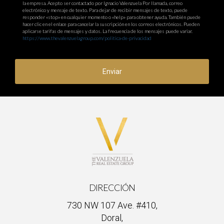
la empresa. Acepto ser contactado por Ignacio Valenzuela Por llamada, correo
electrónico y mensaje de texto. Para dejar de recibir mensajes de texto, puede
responder «stop» en cualquier momento o «help» para obtener ayuda. También puede
hacer clic en el enlace para cancelar la suscripción en los correos electrónicos. Pueden
aplicarse tarifas de mensajes y datos. La frecuencia de los mensajes puede variar.
https://www.thevalenzuelagroup.com/politica-de-privacidad
Enviar
DIRECCIÓN
730 NW 107 Ave. #410,
Doral,