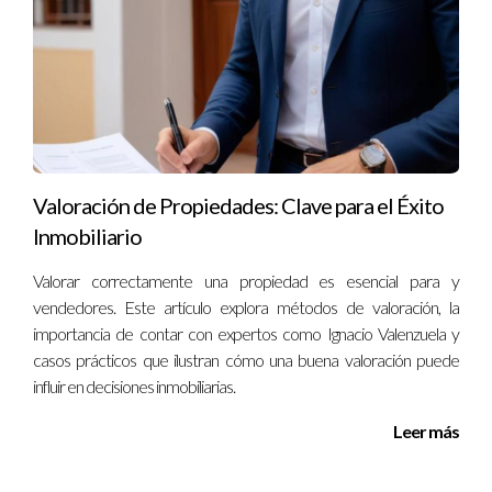
¿Puedo cambiar de mentor si no siento conexión?
Absolutamente. Es fundamental sentirte cómodo con tu
mentor para maximizar los beneficios; si no hay conexión,
busca otra opción que se ajuste mejor a tus necesidades. Si
deseas explorar más sobre cómo Ignacio Valenzuela puede
ayudarte a avanzar en tu carrera inmobiliaria, ¡no dudes en
Valoración de Propiedades: Clave para el Éxito
ponerte en contacto! Tu futuro comienza hoy mismo.
Inmobiliario
Valorar correctamente una propiedad es esencial para y
vendedores. Este artículo explora métodos de valoración, la
importancia de contar con expertos como Ignacio Valenzuela y
casos prácticos que ilustran cómo una buena valoración puede
influir en decisiones inmobiliarias.
Leer más