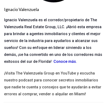
Ana era una agente inmobiliaria novata que luchaba por
Ignacio Valenzuela
encontrar su lugar en el mercado. Al unirse a un grupo que
ofrecía un robusto programa de mentoría, encontró a un
Ignacio Valenzuela es el corredor/propietario de The
mentor que la guió en sus primeros pasos. Gracias a las
Valenzuela Real Estate Group, LLC. ¡Abrió esta empresa
sesiones semanales y al apoyo constante, Ana logró cerrar su
para brindar a agentes inmobiliarios y clientes el mejor
primera venta en solo tres meses. Hoy, es una agente
servicio de la industria para ayudarlos a alcanzar sus
destacada en su localidad, y atribuye gran parte de su éxito a
sueños! Con su enfoque en liderar sirviendo a los
la mentoría recibida.
demás, ¡se ha convertido en uno de los corredores más
Caso 2: El Ascenso de Carlos
exitosos del sur de Florida!
Conoce más
.
Carlos tenía experiencia en ventas, pero no conocía bien el
¡Visita The Valenzuela Group en YouTube y escucha
sector inmobiliario. Se unió a un equipo que enfatizaba la
nuestro podcast para conocer secretos inmobiliarios
formación continua y el liderazgo compartido. Con talleres
que nadie te cuenta y consejos que te ayudarán a evitar
regulares y acceso a líderes del sector, Carlos pudo mejorar
errores al comprar, vender o alquilar en Miami!
sus habilidades rápidamente. En menos de un año, fue
promovido a líder de equipo, donde ahora ayuda a otros