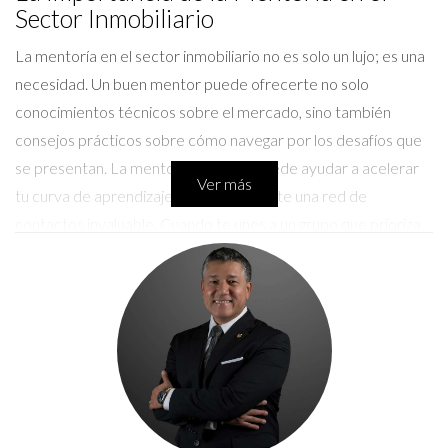
Sector Inmobiliario
La mentoría en el sector inmobiliario no es solo un lujo; es una
necesidad. Un buen mentor puede ofrecerte no solo
conocimientos técnicos sobre el mercado, sino también
consejos prácticos sobre cómo navegar por los desafíos que
se presentan. La mentoría efectiva puede ayudar a acelerar
Ver más
tu curva de aprendizaje y proporcionarte una red de
contactos invaluable. Cuando te unes a un grupo que prioriza
la mentoría, estás invirtiendo en tu futuro. > "La mejor
inversión que puedes hacer es en ti mismo." <a
href="https://www.forbes.com/sites/forbescoachescouncil/20
importance-of-mentorship-in-your-career/">Forbes</a>
Casos Prácticos de Éxito
Caso 1: La Transformación de Ana