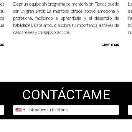
unos pueden durar meses mientras que otros pueden extenderse du
tes
Elegir un equipo sin programa de mentoría en Florida puede
La
 su
ser un gran error. La mentoría ofrece apoyo emocional y
e
ece
profesional, facilitando el aprendizaje y el desarrollo de
in
que
habilidades. Este artículo explora su importancia a través de
bu
casos reales y consejos prácticos.
nu
que permiten conectarte con mentores desde cualquier lugar, facil
ás
Leer más
r no está cumpliendo mis expectativas?
amente con tu mentor o coordinador del programa para buscar solu
 en un programa de mentoría?
pa activamente en las sesiones y busca feedback constante para mejo
CONTÁCTAME
cer verdaderamente. Si necesitas ayuda o más información sobre 
sperando por ti; da el primer paso hoy mismo hacia una vida llena 