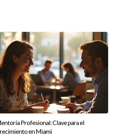
uscar. Recuerda observar la experiencia del
s inspiradoras como las de Ana, Luis y Marta
ente paso hacia tu desarrollo personal o
 a Ignacio Valenzuela para obtener más
entoría Profesional: Clave para el
recimiento en Miami