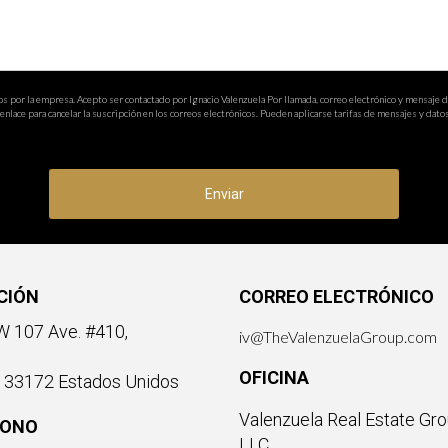
os por la empresa. Acepto ser contactado por Ignacio Valenzuela Por llamada, correo electrónico y mensaje 
nlace para cancelar la suscripción en los correos electrónicos. Pueden aplicarse tarifas de mensajes y datos
Enviar
CIÓN
CORREO ELECTRÓNICO
 107 Ave. #410,
iv@TheValenzuelaGroup.com
OFICINA
a 33172 Estados Unidos
Valenzuela Real Estate Gro
FONO
LLC