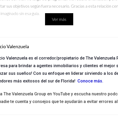
star sus objetivos según fuera necesario. Gracias a esta relación 
imaginado sin esa guía.
Ver más
cado en su carrera. Buscaba algo más que solo consejos; necesitaba
 la diferencia entre recibir consejos y tener a alguien que realmen
cio Valenzuela
 a desarrollar habilidades blandas esenciales como la comunicación
 experimentó una transformación notable en su confianza y habilida
cio Valenzuela es el corredor/propietario de The Valenzuela R
esa para brindar a agentes inmobiliarios y clientes el mejor s
nzar sus sueños! Con su enfoque en liderar sirviendo a los d
edores más exitosos del sur de Florida!
Conoce más
.
ector tecnológico pero no sabía por dónde empezar. Se unió a un
ió que estaba rodeada de personas que compartían sus sueños e inqu
ita The Valenzuela Group en YouTube y escucha nuestro podc
 una comunidad solidaria. Gracias al apoyo continuo y las oportun
nadie te cuenta y consejos que te ayudarán a evitar errores al
 construía su red profesional. Hoy es una líder reconocida en su ca