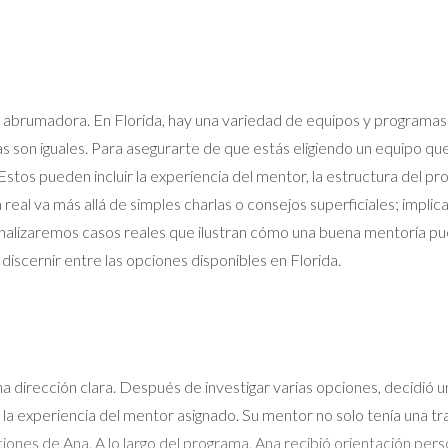
abrumadora. En Florida, hay una variedad de equipos y programas 
as son iguales. Para asegurarte de que estás eligiendo un equipo q
Estos pueden incluir la experiencia del mentor, la estructura del p
real va más allá de simples charlas o consejos superficiales; impl
lo, analizaremos casos reales que ilustran cómo una buena mentoría 
iscernir entre las opciones disponibles en Florida.
na dirección clara. Después de investigar varias opciones, decidió 
y la experiencia del mentor asignado. Su mentor no solo tenía una t
ciones de Ana. A lo largo del programa, Ana recibió orientación pe