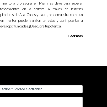
rante años. Es importante elegir uno que se
 mentoría profesional en Miami es clave para superar
stancamientos en la carrera. A través de historias
spiradoras de Ana, Carlos y Laura, se demuestra cómo un
en mentor puede transformar vidas y abrir puertas a
evas oportunidades. ¡Descubre tu potencial!
itando así el acceso a una amplia gama de
Leer más
ciones o ajustes necesarios.
rar tu desarrollo. Recuerda, la clave está en
programas específicos en Florida, ¡no dudes en
de oportunidades emocionantes.