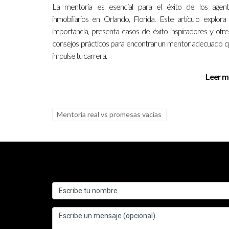
La duración puede variar según el programa; alg
La mentoría es esencial para el éxito de los agen
ajuste a tus necesidades.
inmobiliarios en Orlando, Florida. Este artículo explora
importancia, presenta casos de éxito inspiradores y ofr
¿Es posible recibir mentoría virtual?
consejos prácticos para encontrar un mentor adecuado 
impulse tu carrera.
Sí, muchos programas ofrecen opciones virtuales 
expertos.
Leer m
¿Qué debo hacer si siento que mi mento
Es fundamental comunicar tus inquietudes direct
Mentoría real vs promesas vacías
¿Cómo puedo maximizar mi experiencia
Sé proactivo al establecer metas claras, partici
encontrar ese equipo adecuado donde puedas cre
contactar a Ignacio Valenzuela! Tu futuro está e