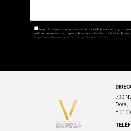
Acepto los términos y condiciones y la Política de privacidad proporcionad
cualquier momento o «help» para obtener ayuda. También puede hacer clic en el e
https://www.thevalenzuelagroup.com/politica-de-privacidad
DIREC
730 NW
Doral,
Florid
TELÉ