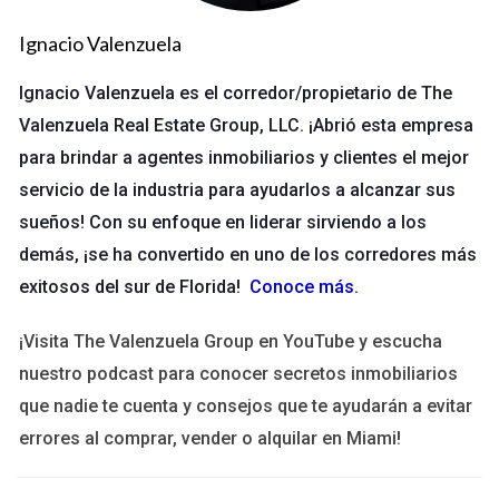
Las metas personales son aquellas que se centran en tu
Ignacio Valenzuela
desarrollo individual. Pueden incluir aspectos como la salud,
las relaciones y el bienestar emocional. Para establecer
Ignacio Valenzuela es el corredor/propietario de The
metas personales efectivas, considera lo siguiente:
Valenzuela Real Estate Group, LLC. ¡Abrió esta empresa
para brindar a agentes inmobiliarios y clientes el mejor
Reflexiona sobre tus valores y prioridades.
Define qué significa el éxito para ti.
servicio de la industria para ayudarlos a alcanzar sus
Establece plazos realistas para alcanzar tus objetivos.
sueños! Con su enfoque en liderar sirviendo a los
Escribe tus metas y revísalas regularmente.
demás, ¡se ha convertido en uno de los corredores más
Metas Profesionales
exitosos del sur de Florida!
Conoce más
.
Las metas profesionales son cruciales para avanzar en tu
¡Visita The Valenzuela Group en YouTube y escucha
carrera. Estas pueden abarcar desde obtener un ascenso
nuestro podcast para conocer secretos inmobiliarios
hasta cambiar de carrera por completo. Aquí hay algunos
que nadie te cuenta y consejos que te ayudarán a evitar
pasos para ayudarte a establecer metas profesionales:
errores al comprar, vender o alquilar en Miami!
Investiga sobre las habilidades demandadas en tu
campo.