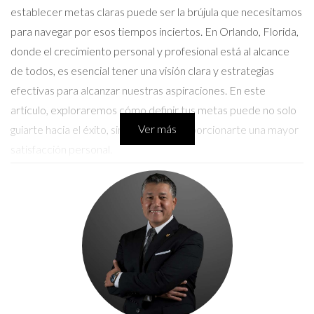
establecer metas claras puede ser la brújula que necesitamos
para navegar por esos tiempos inciertos. En Orlando, Florida,
donde el crecimiento personal y profesional está al alcance
de todos, es esencial tener una visión clara y estrategias
efectivas para alcanzar nuestras aspiraciones. En este
artículo, exploraremos cómo definir tus metas puede no solo
Ver más
guiarte hacia el éxito, sino también proporcionarte una mayor
satisfacción personal.
Establecer Metas Claras
Definir metas claras es un proceso fundamental que requiere
reflexión y planificación. Las metas pueden clasificarse en dos
categorías principales: personales y profesionales. Cada una
tiene su propio conjunto de desafíos y recompensas.
Metas Personales