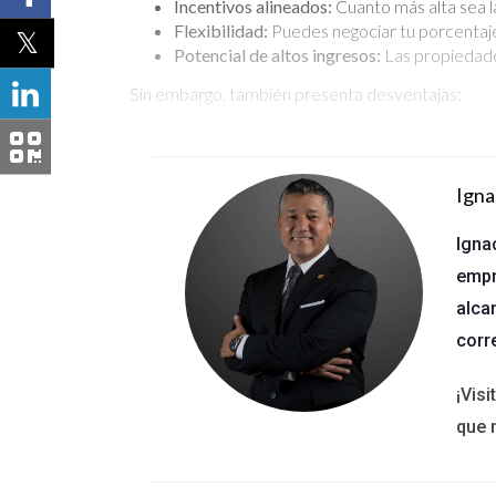
Incentivos alineados:
Cuanto más alta sea l
Flexibilidad:
Puedes negociar tu porcentaje
Potencial de altos ingresos:
Las propiedade
Sin embargo, también presenta desventajas:
Dependencia del mercado:
Si el mercado e
Competencia:
Muchos agentes ofrecen porce
Igna
Comisión Fija
Igna
La comisión fija es otro modelo que algunos agent
empr
sus servicios. Este enfoque puede ser atractivo p
alca
Previsibilidad:
Sabes exactamente cuánto g
corr
Simplicidad:
Facilita la comunicación con lo
Menos presión:
No estás tan afectado por 
¡Vis
Sin embargo, hay desventajas:
que 
Límites en ingresos:
Tus ganancias pueden se
Dificultad para justificar tarifas:
Algunos cl