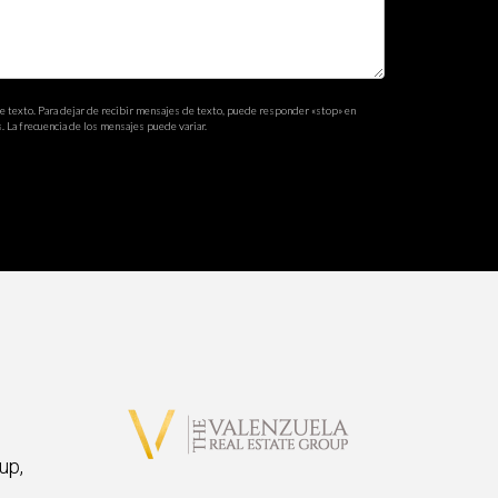
de texto. Para dejar de recibir mensajes de texto, puede responder «stop» en
. La frecuencia de los mensajes puede variar.
 venta.
ios.
up,