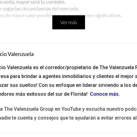
a venta, mayor será tu comisión.
 según las circunstancias del mercado.
s de mayor valor pueden generar comisiones significativas.
Ver más
stá lento, tus ingresos pueden verse afectados.
ntajes competitivos, lo que puede dificultar la diferenciación.
cio Valenzuela
cio Valenzuela es el corredor/propietario de The Valenzuela R
es prefieren. En lugar de recibir un porcentaje del precio de venta
esa para brindar a agentes inmobiliarios y clientes el mejor s
ara clientes que buscan transparencia en los costos. Las ventajas i
nzar sus sueños! Con su enfoque en liderar sirviendo a los d
anarás por cada transacción.
edores más exitosos del sur de Florida!
Conoce más
.
s clientes sobre costos.
fluctuaciones del mercado.
ita The Valenzuela Group en YouTube y escucha nuestro podc
nadie te cuenta y consejos que te ayudarán a evitar errores al
r limitadas si no vendes propiedades de alto valor.
ientes pueden cuestionar el valor de una tarifa fija frente a un por