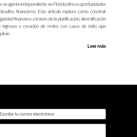
r un agente independiente en Florida ofrece oportunidades
desafíos financieros. Este artículo explora cómo construir
guridad financiera a través de la planificación, diversificación
 ingresos y creación de redes, con casos de éxito que
enta de que estaba limitando su potencial.
spiran.
a decisión le permitió aumentar
Leer más
recio como a aquellos dispuestos a pagar más por
munidad y estableció un flujo constante de
 Florida. Cada tipo tiene sus pros y contras; la
pciones cuidadosamente y estar dispuesto a
 cómo optimizar tus comisiones o necesitas
uí para ayudarte a alcanzar tus metas