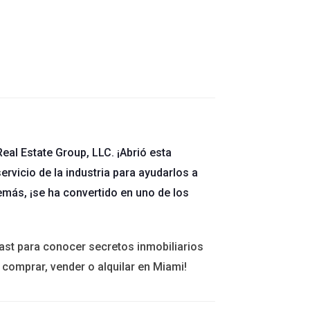
eal Estate Group, LLC. ¡Abrió esta
, el agente cobra una tarifa predeterminada por
ervicio de la industria para ayudarlos a
ncluyen:
emás, ¡se ha convertido en uno de los
ast para conocer secretos inmobiliarios
 comprar, vender o alquilar en Miami!
centaje basado en resultados.