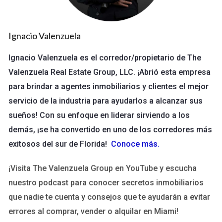
Crecimiento Estancado
Ignacio Valenzuela
Una de las primeras señales de que es hora de considerar
nuevas herramientas y tecnologías es cuando experimentas
Ignacio Valenzuela es el corredor/propietario de The
un crecimiento estancado. Si tus ingresos se han mantenido
Valenzuela Real Estate Group, LLC. ¡Abrió esta empresa
planos durante varios trimestres o incluso años, puede ser el
para brindar a agentes inmobiliarios y clientes el mejor
momento de reevaluar tus procesos y buscar soluciones
servicio de la industria para ayudarlos a alcanzar sus
tecnológicas que puedan ayudarte a romper esa barrera. Por
sueños! Con su enfoque en liderar sirviendo a los
ejemplo, una empresa que se dedica a la venta minorista
demás, ¡se ha convertido en uno de los corredores más
puede notar que sus ventas en línea no están creciendo como
exitosos del sur de Florida!
Conoce más
.
se esperaba. Implementar un sistema de gestión de
relaciones con clientes (CRM) podría permitirle entender
¡Visita The Valenzuela Group en YouTube y escucha
mejor las preferencias de sus consumidores y personalizar su
nuestro podcast para conocer secretos inmobiliarios
marketing.
que nadie te cuenta y consejos que te ayudarán a evitar
errores al comprar, vender o alquilar en Miami!
Competencia Avanzando