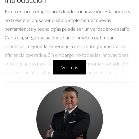
En un entorno empresarial donde la innovación es la norma y
no la excepción, saber cuándo implementar nuevas
herramientas y tecnologías puede ser un verdadero desafío.
Cada día, surgen soluciones que prometen optimizar
procesos, mejorar la experiencia del cliente y aumentar la
eficiencia operativa. Sin embargo, no todas las innovaciones
son adecuadas para cada negocio en un momento dado. Por
Ver más
eso, es crucial identificar las señales que indican que es el
momento adecuado para hacer estos cambios. En este
artículo, vamos a desglosar esas señales, ofrecer ejemplos
concretos de empresas que han logrado un cambio exitoso y
proporcionar recomendaciones sobre cómo llevar a cabo
esta transición de manera efectiva.
Señales para Implementar Nuevas
Tecnologías