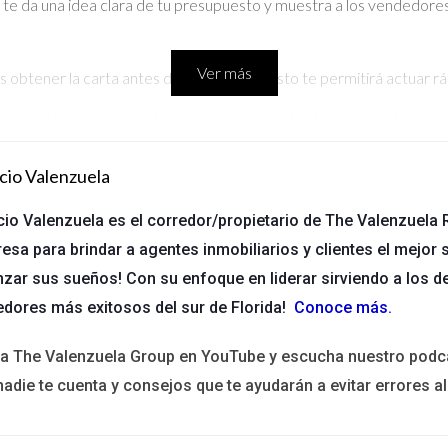
te da una idea clara de tu presupuesto y muestra a los vendedore
Ver más
s obtener la carta antes de mirar casas. Esto te permitirá actuar
iario puede recomendarte prestamistas confiables y ayudarte a ent
 algunas propiedades que te interesan, no dudes en solicitarla lo 
cio Valenzuela
muestran que tienes suficiente dinero disponible para cubrir el p
cio Valenzuela es el corredor/propietario de The Valenzuela R
 o cartas del banco. Aquí hay algunos momentos clave para solicitar
esa para brindar a agentes inmobiliarios y clientes el mejor s
nzar sus sueños! Con su enfoque en liderar sirviendo a los d
ción: Después de recibir tu carta, es un buen momento para empez
edores más exitosos del sur de Florida!
Conoce más
.
uelen requerir estos documentos al recibir ofertas, así que asegúr
on tu agente sobre cuándo sería mejor presentar estos documento
ita The Valenzuela Group en YouTube y escucha nuestro podc
nadie te cuenta y consejos que te ayudarán a evitar errores al
 estos documentos, aquí hay tres casos prácticos que reflejan sit