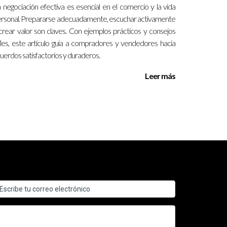
 negociación efectiva es esencial en el comercio y la vida
modo. Con una planificación adecuada y
rsonal. Prepararse adecuadamente, escuchar activamente
stos cuando llegue el momento adecuado. Recuerda
crear valor son claves. Con ejemplos prácticos y consejos
udas o necesitas ayuda durante este proceso, no
iles, este artículo guía a compradores y vendedores hacia
uerdos satisfactorios y duraderos.
Leer más
l prestamista y la documentación requerida.
res con diferentes niveles crediticios.
ivas financieras que puedan ayudarte en el