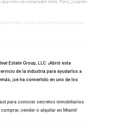
s que eres un comprador serio. Pero, ¿cuándo
 rápidamente cuando encuentres la propiedad
ender el proceso.
antes posible.
ago inicial y otros costos asociados con la
eal Estate Group, LLC. ¡Abrió esta
los:
ervicio de la industria para ayudarlos a
emás, ¡se ha convertido en uno de los
ar a recopilar tus comprobantes de fondos.
ate de tenerlos listos.
s según el contexto del mercado.
ast para conocer secretos inmobiliarios
 comprar, vender o alquilar en Miami!
uaciones comunes en el proceso de compra: