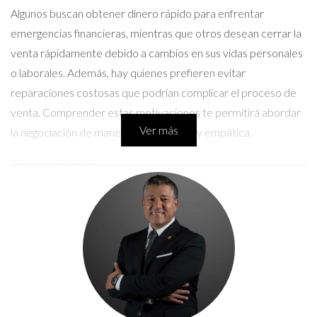
Algunos buscan obtener dinero rápido para enfrentar
emergencias financieras, mientras que otros desean cerrar la
venta rápidamente debido a cambios en sus vidas personales
o laborales. Además, hay quienes prefieren evitar
reparaciones costosas que podrían complicar el proceso de
venta. Comprender estas motivaciones te permitirá abordar
Ver más
la negociación de manera más efectiva y empática.
Dinero Rápido
Una de las razones más comunes por las que un vendedor
decide poner su propiedad en el mercado es la necesidad de
obtener dinero rápido. Esto puede surgir por diversas
circunstancias, como problemas médicos, gastos inesperados
o incluso deudas acumuladas. En estos casos, los vendedores
están dispuestos a aceptar ofertas más bajas a cambio de una
transacción rápida.