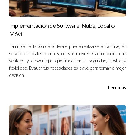
compradores interesados en casas "fixer-upper".
Consejos Útiles para Vender tu
Implementación de Software: Nube, Local o
Propiedad
Móvil
Vender una propiedad puede ser un proceso complicado,
La implementación de software puede realizarse en la nube, en
pero con los consejos adecuados puedes hacerlo más fácil y
servidores locales o en dispositivos móviles. Cada opción tiene
efectivo.
ventajas y desventajas que impactan la seguridad, costos y
flexibilidad. Evaluar tus necesidades es clave para tomar la mejor
Conoce el Mercado:
Investiga sobre precios similares
decisión.
en tu área para establecer un precio competitivo.
Prepara tu Propiedad:
Aunque algunos vendedores
Leer más
prefieren vender "tal cual", pequeñas mejoras pueden
aumentar significativamente el valor percibido.
Trabaja con un Agente Inmobiliario:
Un profesional
como Ignacio Valenzuela puede ofrecerte
asesoramiento valioso y ayudarte a navegar por el
proceso.
Sé Flexible:
Estar dispuesto a negociar puede abrirte