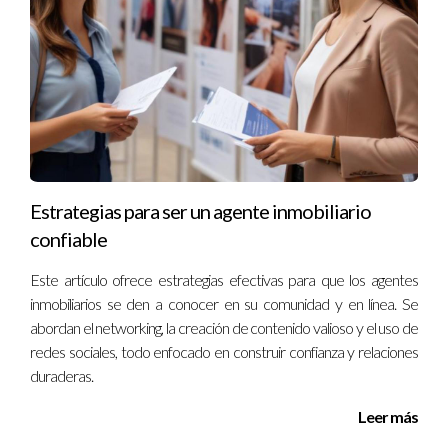
puertas a mejores ofertas.
Comunica tus Motivaciones:
Ser honesto sobre por
qué estás vendiendo puede generar empatía y facilitar
negociaciones más fluidas.
Preguntas Frecuentes
¿Cuánto tiempo toma vender una propiedad?
El tiempo necesario para vender una propiedad varía según el
Estrategias para ser un agente inmobiliario
mercado local y otros factores como el precio y la condición
confiable
del inmueble. Sin embargo, con la estrategia adecuada,
Este artículo ofrece estrategias efectivas para que los agentes
muchos vendedores logran cerrar ventas en menos de tres
inmobiliarios se den a conocer en su comunidad y en línea. Se
meses.
abordan el networking, la creación de contenido valioso y el uso de
redes sociales, todo enfocado en construir confianza y relaciones
¿Debería hacer reparaciones antes de vender?
duraderas.
Depende del estado general de tu propiedad y del mercado
Leer más
inmobiliario local. Si bien algunas reparaciones pueden
aumentar el valor percibido, otros vendedores optan por