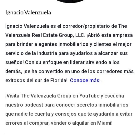
Cerrar Pronto
Ignacio Valenzuela
Algunos vendedores tienen prisa por cerrar la venta debido a
Ignacio Valenzuela es el corredor/propietario de The
cambios en su vida personal, como un nuevo trabajo en otra
Valenzuela Real Estate Group, LLC. ¡Abrió esta empresa
ciudad o la necesidad de mudarse por razones familiares.
para brindar a agentes inmobiliarios y clientes el mejor
Estos vendedores suelen valorar más la rapidez del cierre
servicio de la industria para ayudarlos a alcanzar sus
que el precio final. Esto abre oportunidades para
sueños! Con su enfoque en liderar sirviendo a los
compradores que pueden actuar con rapidez y flexibilidad.
demás, ¡se ha convertido en uno de los corredores más
Evitar Reparaciones
exitosos del sur de Florida!
Conoce más
.
Por último, hay quienes deciden vender su propiedad para
¡Visita The Valenzuela Group en YouTube y escucha
evitar el costo y el esfuerzo de realizar reparaciones
nuestro podcast para conocer secretos inmobiliarios
necesarias. Estos vendedores pueden estar cansados de
que nadie te cuenta y consejos que te ayudarán a evitar
lidiar con problemas estructurales o estéticos y prefieren
errores al comprar, vender o alquilar en Miami!
vender "tal cual". Para ellos, recibir una oferta justa sin tener
que invertir en mejoras es una opción atractiva.