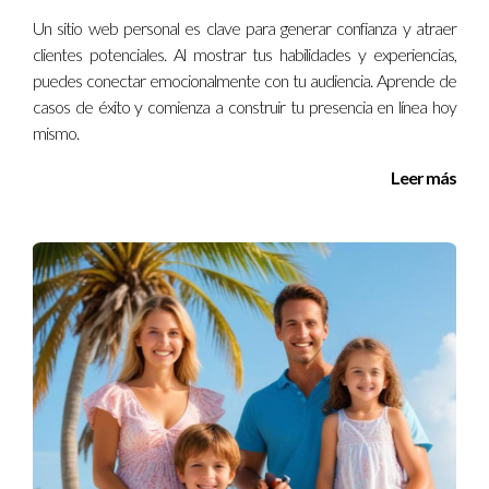
momento de renegociar su split, utilizó sus logros iniciales
Un sitio web personal es clave para generar confianza y atraer
como argumento y logró obtener un porcentaje favorable del
clientes potenciales. Al mostrar tus habilidades y experiencias,
50%, lo cual fue un gran logro para alguien tan nuevo en el
puedes conectar emocionalmente con tu audiencia. Aprende de
sector.
casos de éxito y comienza a construir tu presencia en línea hoy
mismo.
Caso 3: La Estrategia de Colaboración
Leer más
Finalmente, consideremos el caso de Sofía, quien entendió
desde el principio que colaborar con otros agentes podría ser
una estrategia efectiva para mejorar su posición dentro de la
empresa. Al formar alianzas con colegas experimentados y
compartir leads, pudo cerrar más transacciones rápidamente.
Al demostrar cómo su colaboración había beneficiado no solo
a ella sino también a sus compañeros, Sofía se presentó ante
la dirección con una propuesta sólida para aumentar su split.
Gracias a su enfoque colaborativo y resultados tangibles,
logró elevar su porcentaje al 65%.