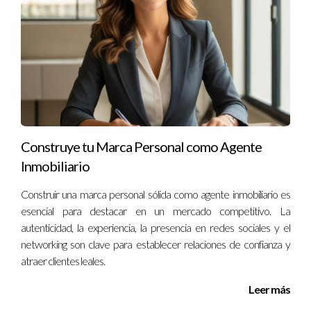
¿Cuál es el mejor momento para negociar mi
split?
El mejor momento suele ser después de haber logrado
resultados significativos o al finalizar un ciclo fiscal.
¿Debo tener miedo al rechazo?
No deberías; cada negociación es una oportunidad para
Construye tu Marca Personal como Agente
aprender y crecer.
Inmobiliario
¿Puedo negociar mi split si soy nuevo en la
Construir una marca personal sólida como agente inmobiliario es
industria?
esencial para destacar en un mercado competitivo. La
autenticidad, la experiencia, la presencia en redes sociales y el
Sí, aunque puedes necesitar demostrar tu valor rápidamente.
networking son clave para establecer relaciones de confianza y
atraer clientes leales.
¿Qué debo hacer si mi solicitud es rechazada?
Leer más
Solicita retroalimentación sobre por qué fue rechazada y
trabaja en esos aspectos antes de intentar nuevamente.