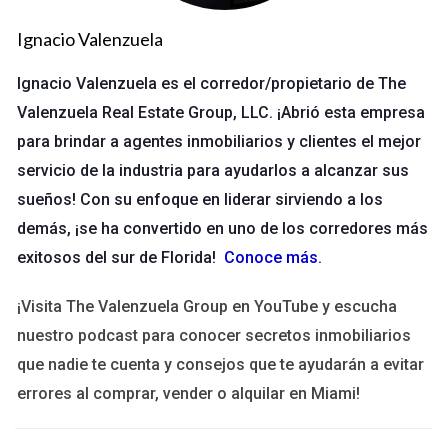
Contribuciones al equipo y cultura empresarial.
Ignacio Valenzuela
Condiciones del mercado inmobiliario local.
Cada uno de estos elementos puede jugar un papel crucial a la
Ignacio Valenzuela es el corredor/propietario de The
hora de establecer una base sólida para tus negociaciones.
Valenzuela Real Estate Group, LLC. ¡Abrió esta empresa
Por ejemplo, si has tenido un rendimiento excepcional en tus
para brindar a agentes inmobiliarios y clientes el mejor
ventas, tendrás más argumentos para solicitar una mejora en
servicio de la industria para ayudarlos a alcanzar sus
tu split.
sueños! Con su enfoque en liderar sirviendo a los
demás, ¡se ha convertido en uno de los corredores más
Casos Prácticos de Éxito
exitosos del sur de Florida!
Conoce más
.
Caso 1: El Agente Experimentado
¡Visita The Valenzuela Group en YouTube y escucha
Imagina a Laura, una agente con más de diez años de
nuestro podcast para conocer secretos inmobiliarios
experiencia en el sector. A lo largo de su carrera, ha
que nadie te cuenta y consejos que te ayudarán a evitar
demostrado ser una vendedora excepcional, logrando cerrar
errores al comprar, vender o alquilar en Miami!
tratos importantes y generando ingresos significativos para su
empresa. Cuando decidió que era hora de renegociar su split,